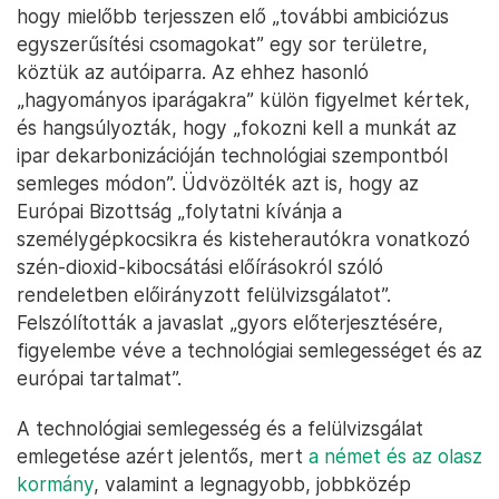
hogy mielőbb terjesszen elő „további ambiciózus
egyszerűsítési csomagokat” egy sor területre,
köztük az autóiparra. Az ehhez hasonló
„hagyományos iparágakra” külön figyelmet kértek,
és hangsúlyozták, hogy „fokozni kell a munkát az
ipar dekarbonizációján technológiai szempontból
semleges módon”. Üdvözölték azt is, hogy az
Európai Bizottság „folytatni kívánja a
személygépkocsikra és kisteherautókra vonatkozó
szén-dioxid-kibocsátási előírásokról szóló
rendeletben előirányzott felülvizsgálatot”.
Felszólították a javaslat „gyors előterjesztésére,
figyelembe véve a technológiai semlegességet és az
európai tartalmat”.
A technológiai semlegesség és a felülvizsgálat
emlegetése azért jelentős, mert
a német és az olasz
kormány
, valamint a legnagyobb, jobbközép