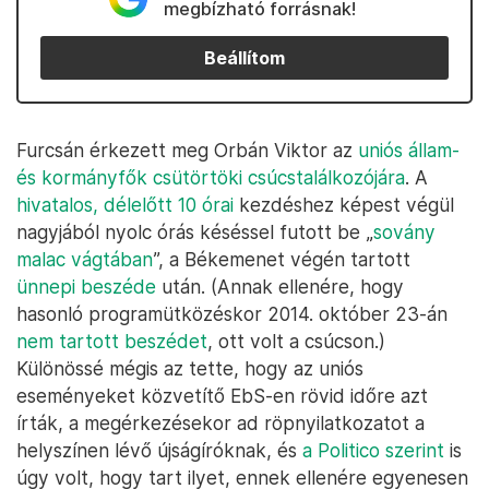
megbízható forrásnak!
Beállítom
Furcsán érkezett meg Orbán Viktor az
uniós állam-
és kormányfők csütörtöki csúcstalálkozójára
. A
hivatalos, délelőtt 10 órai
kezdéshez képest végül
nagyjából nyolc órás késéssel futott be „
sovány
malac vágtában
”, a Békemenet végén tartott
ünnepi beszéde
után. (Annak ellenére, hogy
hasonló programütközéskor 2014. október 23-án
nem tartott beszédet
, ott volt a csúcson.)
Különössé mégis az tette, hogy az uniós
eseményeket közvetítő EbS-en rövid időre azt
írták, a megérkezésekor ad röpnyilatkozatot a
helyszínen lévő újságíróknak, és
a Politico szerint
is
úgy volt, hogy tart ilyet, ennek ellenére egyenesen