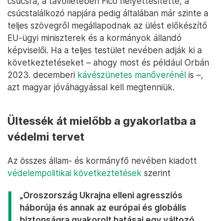
csúcsra, a távollétében Fico helyettesítette, a
csúcstalálkozó napjára pedig általában már szinte a
teljes szövegről megállapodnak az ülést előkészítő
EU-ügyi miniszterek és a kormányok állandó
képviselői. Ha a teljes testület nevében adják ki a
következtetéseket – ahogy most és például Orbán
2023. decemberi
kávészünetes manőverénél
is –,
azt magyar jóváhagyással kell megtenniük.
Ültessék át mielőbb a gyakorlatba a
védelmi tervet
Az összes állam- és kormányfő nevében kiadott
védelempolitikai következtetések
szerint
„Oroszország Ukrajna elleni agressziós
háborúja és annak az európai és globális
biztonságra gyakorolt hatásai egy változó