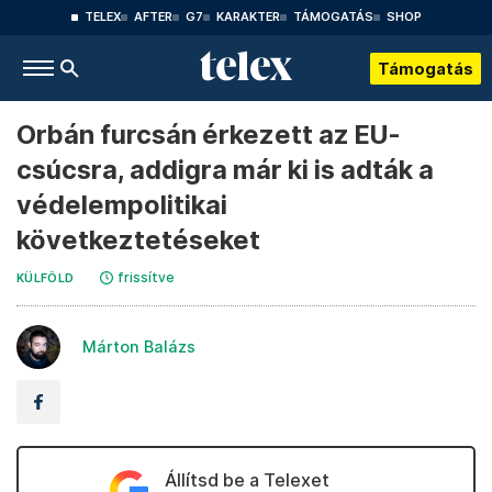
TELEX
AFTER
G7
KARAKTER
TÁMOGATÁS
SHOP
Támogatás
Orbán furcsán érkezett az EU-
csúcsra, addigra már ki is adták a
védelempolitikai
következtetéseket
frissítve
KÜLFÖLD
Márton Balázs
Állítsd be a Telexet