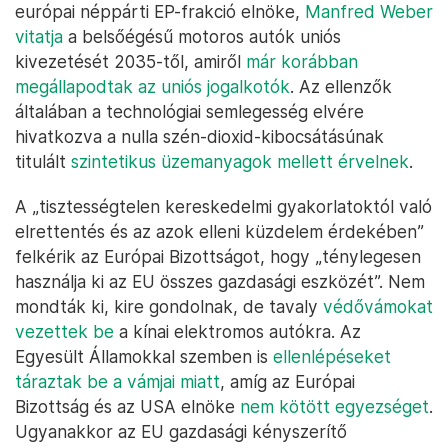
európai néppárti EP-frakció elnöke,
Manfred Weber
vitatja
a belsőégésű motoros autók uniós
kivezetését 2035-től, amiről
már korábban
megállapodtak az uniós jogalkotók
. Az ellenzők
általában a technológiai semlegesség elvére
hivatkozva a nulla szén-dioxid-kibocsátásúnak
titulált
szintetikus üzemanyagok mellett érvelnek
.
A „tisztességtelen kereskedelmi gyakorlatoktól való
elrettentés és az azok elleni küzdelem érdekében”
felkérik az Európai Bizottságot, hogy „ténylegesen
használja ki az EU összes gazdasági eszközét”. Nem
mondták ki, kire gondolnak, de tavaly
védővámokat
vezettek be
a kínai elektromos autókra. Az
Egyesült Államokkal szemben is
ellenlépéseket
táraztak be a vámjai miatt
, amíg az Európai
Bizottság és az USA elnöke
nem kötött egyezséget
.
Ugyanakkor az EU gazdasági kényszerítő