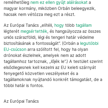
remélhetőleg
nem ez ellen gyűjt aláírásokat
a
magyar kormány, miközben Orbán beleegyezik,
hacsak nem vétózza meg ezt a részt.
Az Európai Tanács „elítéli,
hogy
több
tagállam
légterét
megsértették
, és hangsúlyozza az összes
uniós szárazföldi, légi és tengeri határ védelme
biztosításának a fontosságát”. (Orbán a
legutóbbi
EU-csúcson
arra szólított fel, hogy ha olyan
drónokat észlelnek, amelyek nem az adott
tagállamhoz tartoznak, „lőjék le”.) A testület szerint
elsődlegesnek kell kezelni az EU keleti szárnyát
fenyegető közvetlen veszélyeket és a
tagállamoknak nyújtandó konkrét támogatást, de a
többi határ is fontos.
Az Európai Tanács