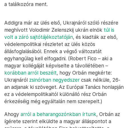
a találkozóra ment.
Addigra már az ülés első, Ukrajnáról szóló részére
meghívott Volodimir Zelenszkij ukrán elnök
túl is
volt a záró sajtótájékoztatóján
, és kiadták az első,
védelempolitikai részletet az ülés közös
állásfoglalásából. Ennek a végső változatát
egyhangúlag kell elfogadni. (Robert Fico – aki a
magyar kollégáját képviselte a távollétében –
korábban arról beszélt
, hogy Orbán megkérte:
Ukrajnáról
zsinórban negyedszer
csak nélküle, 26-
an adjanak ki szöveget. Az Európai Tanács honlapján
ez a védelempolitikaitól különálló rész Orbán
érkezéséig még egyáltalán nem szerepelt.)
Ahogy
arról a beharangozónkban írtunk
, Orbán az
ígérete szerint elküldte a magyar álláspontot a