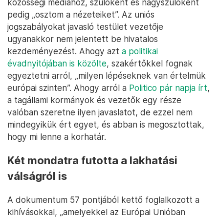
közösségi médiához, szülőként és nagyszülőként
pedig „osztom a nézeteiket”. Az uniós
jogszabályokat javasló testület vezetője
ugyanakkor nem jelentett be hivatalos
kezdeményezést. Ahogy azt
a politikai
évadnyitójában is közölte
, szakértőkkel fognak
egyeztetni arról, „milyen lépéseknek van értelmük
európai szinten”. Ahogy arról a
Politico pár napja írt
,
a tagállami kormányok és vezetők egy része
valóban szeretne ilyen javaslatot, de ezzel nem
mindegyikük ért egyet, és abban is megosztottak,
hogy mi lenne a korhatár.
Két mondatra futotta a lakhatási
válságról is
A dokumentum 57 pontjából kettő foglalkozott a
kihívásokkal, „amelyekkel az Európai Unióban