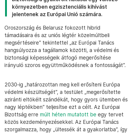
környezetben egzisztenciális kihívást
jelentenek az Európai Unió számára.
Oroszország és Belarusz fokozott hibrid
támadásaira és az uniós légtér közelmúltbeli
megsértéseire” tekintettel „az Európai Tanács
hangsúlyozza a tagállamok közötti, a védelmi és
biztonsági képességeik átfogó megerősítése
irányuló szoros együttműködésnek a fontosságát”.
2030-ig „határozottan meg kell erősíteni Európa
védelmi készültségét”, a testület „megerősítette
aziránti eltökélt szándékát, hogy gyors ütemben és
nagy léptékben” teljesítse ezt a célt. Az Európai
Bizottság erre
múlt héten mutatott be
egy tervet
közös kezdeményezésekkel. Az Európai Tanács
szorgalmazza, hogy „ültessék át a gyakorlatba”, így