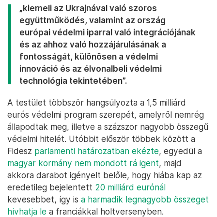
„kiemeli az Ukrajnával való szoros
együttműködés, valamint az ország
európai védelmi iparral való integrációjának
és az ahhoz való hozzájárulásának a
fontosságát, különösen a védelmi
innováció és az élvonalbeli védelmi
technológia tekintetében”.
A testület többször hangsúlyozta a 1,5 milliárd
eurós védelmi program szerepét, amelyről nemrég
állapodtak meg, illetve a százszor nagyobb összegű
védelmi hitelét. Utóbbit először többek között a
Fidesz
parlamenti határozatban ekézte
, egyedül a
magyar kormány nem mondott rá igent
, majd
akkora darabot igényelt belőle, hogy hiába kap az
eredetileg bejelentett
20 milliárd eurónál
kevesebbet, így is
a harmadik legnagyobb összeget
hívhatja le
a franciákkal holtversenyben.