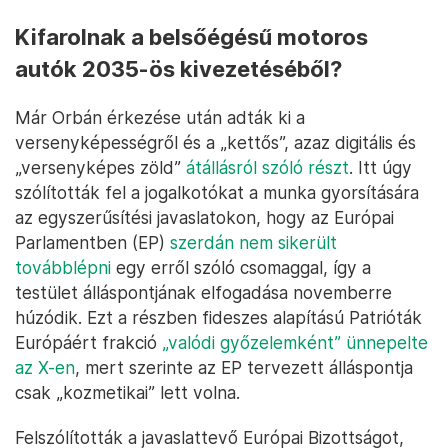
Kifarolnak a belsőégésű motoros
autók 2035-ös kivezetéséből?
Már Orbán érkezése után adták ki a
versenyképességről és a „kettős”, azaz digitális és
„versenyképes zöld”
átállásról szóló részt
. Itt úgy
szólították fel a jogalkotókat a munka gyorsítására
az egyszerűsítési javaslatokon, hogy az Európai
Parlamentben (EP)
szerdán nem sikerült
továbblépni
egy erről szóló csomaggal, így a
testület álláspontjának elfogadása novemberre
húzódik. Ezt a részben fideszes alapítású Patrióták
Európáért frakció
„valódi győzelemként” ünnepelte
az X-en
, mert szerinte az EP tervezett álláspontja
csak „kozmetikai” lett volna.
Felszólították a javaslattevő Európai Bizottságot,