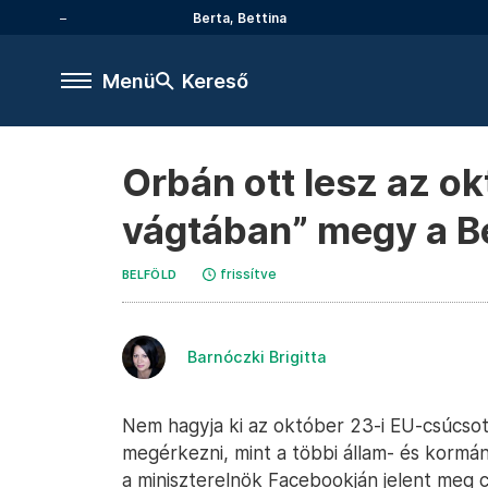
Berta, Bettina
Menü
Kereső
Orbán ott lesz az o
vágtában” megy a B
frissítve
BELFÖLD
Barnóczki Brigitta
Nem hagyja ki az október 23-i EU-csúcsot
megérkezni, mint a többi állam- és kormán
a miniszterelnök Facebookján jelent meg 