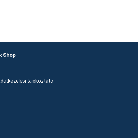
x Shop
datkezelési tájékoztató
zat
Telex Sales