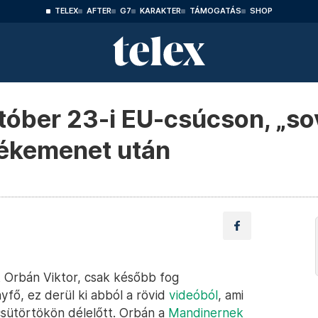
TELEX
AFTER
G7
KARAKTER
TÁMOGATÁS
SHOP
któber 23-i EU-csúcson, „s
ékemenet után
 Orbán Viktor, csak később fog
yfő, ez derül ki abból a rövid
videóból
, ami
csütörtökön délelőtt. Orbán a
Mandinernek