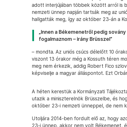
adott interjújában többek között arról is
nemzeti ünnep napján tartsák meg az unió
hallgatták meg, így az október 23-án a Ko
„Innen a Békemenetről pedig sovány 
fogalmaznom – irány Brüsszel”
– mondta. Az uniós csúcs délelőtt 10 órak
viszont 13 órakor még a Kossuth téren m
meg nem érkezik, addig Robert Fico szlo
képviselje a magyar álláspontot. Ezt Orbán
A héten kerestük a Kormányzati Tájékozt
utazik a miniszterelnök Brüsszelbe, és h
október 23-i nemzeti ünneppel, de nem k
Utoljára 2014-ben fordult elő az, hogy a
23-i ünnep, akkor nem volt Békemenet, 