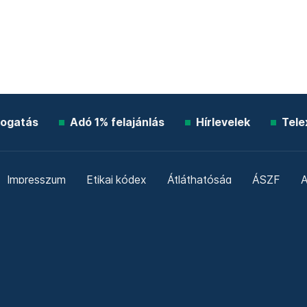
ogatás
Adó 1% felajánlás
Hírlevelek
Tele
Impresszum
Etikai kódex
Átláthatóság
ÁSZF
A
Süti beállítások
Szabályzatok
Kommentelési szabály