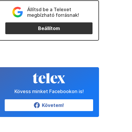
Állítsd be a Telexet
megbízható forrásnak!
Beállítom
Kövess minket Facebookon is!
Követem!