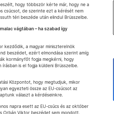
 beszélt, hogy többször kérte már, hogy ne a
s csúcsot, de szerinte ezt a kérését nem
ssuth téri beszéde után elindul Brüsszelbe.
malac vágtában – ha szabad így
or kezdődik, a magyar miniszterelnök
ond beszédet, ezért elmondása szerint amíg
vák kormányfőt fogja megkérni, hogy
 írásban is el fogja küldeni Brüsszelbe.
atási Központot, hogy megtudjuk, mikor
ogyan egyezteti össze az EU-csúcsot az
aptunk választ a kérdéseinkre.
zonos napra esett az EU-csúcs és az október
és Orbán Viktor beszédet sem mondott,