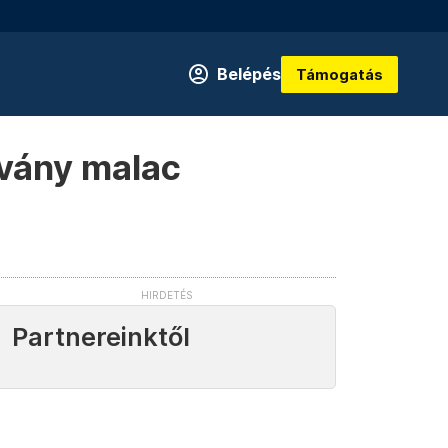
Belépés
Támogatás
ovány malac
Partnereinktől