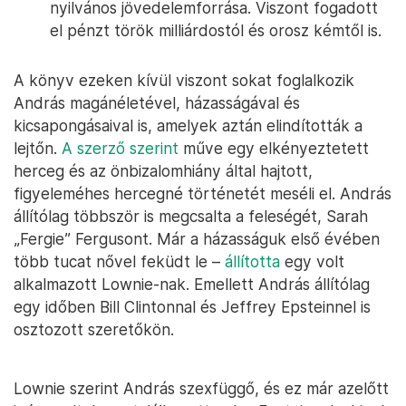
nyilvános jövedelemforrása. Viszont fogadott
el pénzt török milliárdostól és orosz kémtől is.
A könyv ezeken kívül viszont sokat foglalkozik
András magánéletével, házasságával és
kicsapongásaival is, amelyek aztán elindították a
lejtőn.
A szerző szerint
műve egy elkényeztetett
herceg és az önbizalomhiány által hajtott,
figyeleméhes hercegné történetét meséli el. András
állítólag többször is megcsalta a feleségét, Sarah
„Fergie” Fergusont. Már a házasságuk első évében
több tucat nővel feküdt le –
állította
egy volt
alkalmazott Lownie-nak. Emellett András állítólag
egy időben Bill Clintonnal és Jeffrey Epsteinnel is
osztozott szeretőkön.
Lownie szerint András szexfüggő, és ez már azelőtt