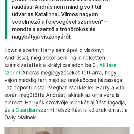
ráadásul András nem mindig volt túl
udvarias Katalinnal. Vilmos nagyon
védelmező a feleségével szemben” –
mondta a szerző a trónörökös és
nagybátyja viszonyáról.
Lownie szerint Harry sem ápol jó viszonyt
Andrással, még akkor sem, ha mindketten
számkivetettek a királyi családon belül.
Állítása
szerint
András megjegyzéseket tett arra, hogy
vajon meddig tart majd az unokaöccse házassága
„az opportunista” Meghan Markle-lel. Harry a vita
során megütötte Andrást, akinek az orra vére is
eleredt. Harryék szóvivője mindkét állítást tagadja,
és
a Guardian
szerint felszólítást is küldtek emiatt a
Daily Mailnek.