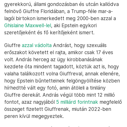
gyerekkorú, állami gondozásban és utcán kallódva
felnövő Giuffre Floridában, a Trump-féle mar-a-
lagói birtokon ismerkedett meg 2000-ben azzal a
Ghislaine Maxwell-lel
, aki Epstein egykori
szeretőjeként és fő kerítőjeként ismert.
Giuffre
azzal vádolta
Andrást, hogy szexuális
erőszakot követett el rajta, amikor csak 17 éves
volt. András herceg az ügy kirobbanásának
kezdete óta mindent tagadott, köztük azt is, hogy
valaha találkozott volna Giuffreval, annak ellenére,
hogy Epstein bűntetteinek felgöngyölítése közben
hírhedtté vált egy fotó, amin átöleli a tinilány
Giuffre derekát. András végül több mint 12 millió
fontot, azaz nagyjából
5 milliárd forintnak
megfelelő
összeget fizetett Giuffrenak, miután 2022-ben
peren kívül megegyeztek.