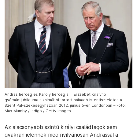
András herceg és Károly herceg a II. Erzsébet királynő
gyémántjubileuma alkalmából tartott hálaadó istentiszteleten a
Szent Pál-székesegyházban 2012. június 5-én Londonban – Fotó:
Max Mumby / Indigo / Getty Images
Az alacsonyabb szintű királyi családtagok sem
gyakran jelennek meg nyilvánosan Andrással a