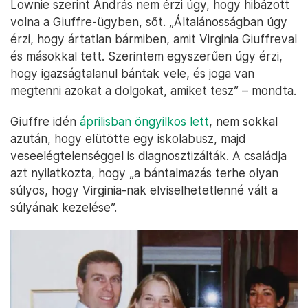
Lownie szerint András nem érzi úgy, hogy hibázott
volna a Giuffre-ügyben, sőt. „Általánosságban úgy
érzi, hogy ártatlan bármiben, amit Virginia Giuffreval
és másokkal tett. Szerintem egyszerűen úgy érzi,
hogy igazságtalanul bántak vele, és joga van
megtenni azokat a dolgokat, amiket tesz” – mondta.
Giuffre idén
áprilisban öngyilkos lett
, nem sokkal
azután, hogy elütötte egy iskolabusz, majd
veseelégtelenséggel is diagnosztizálták. A családja
azt nyilatkozta, hogy „a bántalmazás terhe olyan
súlyos, hogy Virginia-nak elviselhetetlenné vált a
súlyának kezelése”.