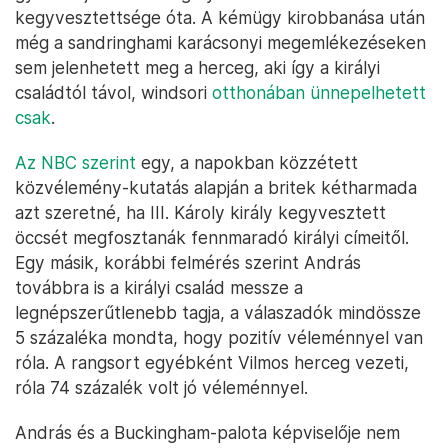
kegyvesztettsége óta. A kémügy kirobbanása után
még a sandringhami karácsonyi megemlékezéseken
sem jelenhetett meg a herceg, aki így a királyi
családtól távol, windsori
otthonában ünnepelhetett
csak
.
Az NBC szerint
egy, a napokban közzétett
közvélemény-kutatás alapján a britek kétharmada
azt szeretné, ha III. Károly király kegyvesztett
öccsét megfosztanák fennmaradó királyi címeitől.
Egy másik, korábbi felmérés szerint András
továbbra is a királyi család messze a
legnépszerűtlenebb tagja, a válaszadók mindössze
5 százaléka mondta, hogy pozitív véleménnyel van
róla. A rangsort egyébként Vilmos herceg vezeti,
róla 74 százalék volt jó véleménnyel.
András és a Buckingham-palota képviselője nem