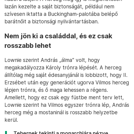
lazán kezelte a saját biztonságát, például nem
szívesen iktatta a Buckingham-palotába belépő
barátnőit a biztonsági nyilvántartásban.
Nem jön ki a családdal, és ez csak
rosszabb lehet
Lownie szerint András „álma” volt, hogy
megakadályozza Károly trónra lépését. A herceg
állítólag még saját édesanyjánál is lobbizott, hogy II.
Erzsébet után egy generációt ugorva Vilmos herceg
lépjen trónra, és ő maga lehessen a régens.
Amellett, hogy ez csak egy füstbe ment terv lett,
Lownie szerint ha Vilmos egyszer trónra lép, András
herceg még a mostaninál is rosszabb helyzetbe
kerül.
„Tehernek tekinti a monarchiára nézve,