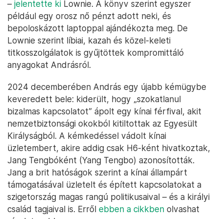
–
jelentette ki
Lownie. A könyv szerint egyszer
például egy orosz nő pénzt adott neki, és
bepoloskázott laptoppal ajándékozta meg. De
Lownie szerint líbiai, kazah és közel-keleti
titkosszolgálatok is gyűjtöttek kompromittáló
anyagokat Andrásról.
2024 decemberében András egy újabb kémügybe
keveredett bele: kiderült, hogy „szokatlanul
bizalmas kapcsolatot” ápolt egy kínai férfival, akit
nemzetbiztonsági okokból kitiltottak az Egyesült
Királyságból. A kémkedéssel vádolt kínai
üzletembert, akire addig csak H6-ként hivatkoztak,
Jang Tengbóként (Yang Tengbo) azonosították.
Jang a brit hatóságok szerint a kínai állampárt
támogatásával üzletelt és épített kapcsolatokat a
szigetország magas rangú politikusaival – és a királyi
család tagjaival is. Erről
ebben a cikkben
olvashat