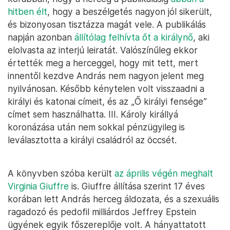
hitben élt
, hogy a beszélgetés nagyon jól sikerült,
és bizonyosan tisztázza magát vele. A publikálás
napján azonban
állítólag felhívta őt a királynő
, aki
elolvasta az interjú leiratát. Valószínűleg ekkor
értették meg a herceggel, hogy mit tett, mert
innentől kezdve András nem nagyon jelent meg
nyilvánosan. Később kénytelen volt visszaadni a
királyi és katonai címeit, és az „Ő királyi fensége”
címet sem használhatta. III. Károly királlyá
koronázása után nem sokkal pénzügyileg is
leválasztotta a királyi családról az öccsét.
A könyvben szóba került
az április végén meghalt
Virginia Giuffre
is. Giuffre állítása szerint 17 éves
korában lett András herceg áldozata, és a szexuális
ragadozó és pedofil milliárdos Jeffrey Epstein
ügyének egyik főszereplője volt. A hányattatott