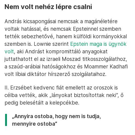
Nem volt nehéz lépre csalni
András kicsapongásai nemcsak a magánéletére
voltak hatással, és nemcsak Epsteinnel szemben
tették sebezhetővé, hanem külföldi kormányokkal
szemben is. Lownie szerint
Epstein maga is ügynök
volt
, aki Andrást kompromittáló anyagokat
juttathatott el az izraeli Moszad titkosszolgálathoz,
a szaúd-arábiai hatóságokhoz és Moammer Kadhafi
volt líbiai diktátor hírszerző szolgálataihoz.
II. Erzsébet kedvenc fiát emellett az oroszok is
célba vették, akik „lányokat biztosítottak neki”, ő
pedig belesétált a kelepcékbe.
„Annyira ostoba, hogy nem is tudja,
mennyire ostoba”