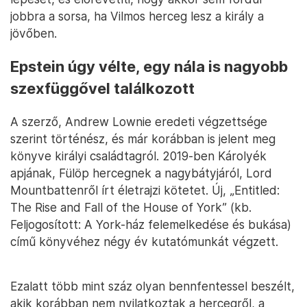
jobbra a sorsa, ha Vilmos herceg lesz a király a
jövőben.
Epstein úgy vélte, egy nála is nagyobb
szexfüggővel találkozott
A szerző, Andrew Lownie eredeti végzettsége
szerint történész, és már korábban is jelent meg
könyve királyi családtagról. 2019-ben Károlyék
apjának, Fülöp hercegnek a nagybátyjáról, Lord
Mountbattenről írt életrajzi kötetet. Új, „Entitled:
The Rise and Fall of the House of York” (kb.
Feljogosított: A York-ház felemelkedése és bukása)
című könyvéhez négy év kutatómunkát végzett.
Ezalatt több mint száz olyan bennfentessel beszélt,
akik korábban nem nyilatkoztak a hercegről, a