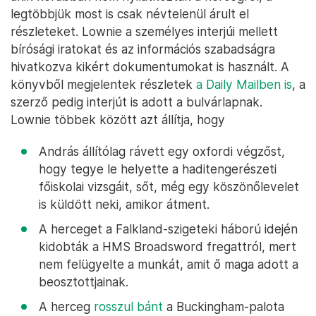
legtöbbjük most is csak névtelenül árult el
részleteket. Lownie a személyes interjúi mellett
bírósági iratokat és az információs szabadságra
hivatkozva kikért dokumentumokat is használt. A
könyvből megjelentek részletek
a Daily Mailben is
, a
szerző pedig interjút is adott a bulvárlapnak.
Lownie többek között azt állítja, hogy
András állítólag rávett egy oxfordi végzőst,
hogy tegye le helyette a haditengerészeti
főiskolai vizsgáit, sőt, még egy köszönőlevelet
is küldött neki, amikor átment.
A herceget a Falkland-szigeteki háború idején
kidobták a HMS Broadsword fregattról, mert
nem felügyelte a munkát, amit ő maga adott a
beosztottjainak.
A herceg
rosszul bánt
a Buckingham-palota