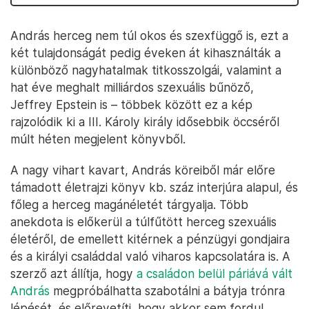
András herceg nem túl okos és szexfüggő is, ezt a
két tulajdonságát pedig éveken át kihasználták a
különböző nagyhatalmak titkosszolgái, valamint a
hat éve meghalt milliárdos szexuális bűnöző,
Jeffrey Epstein is – többek között ez a kép
rajzolódik ki a III. Károly király idősebbik öccséről
múlt héten megjelent könyvből.
A nagy vihart kavart, András köreiből már előre
támadott életrajzi könyv kb. száz interjúra alapul, és
főleg a herceg magánéletét tárgyalja. Több
anekdota is előkerül a túlfűtött herceg szexuális
életéről, de emellett kitérnek a pénzügyi gondjaira
és a királyi családdal való viharos kapcsolatára is. A
szerző azt állítja, hogy
a családon belül páriává vált
András
megpróbálhatta szabotálni a bátyja trónra
lépését, és előrevetíti, hogy akkor sem fordul