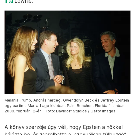
írta
Lownie.
Melania Trump, András herceg, Gwendolyn Beck és Jeffrey Epstein
egy partin a Mar-a-Lago klubban, Palm Beachen, Florida államban,
2000. február 12-én – Fotó: Davidoff Studios / Getty Images
A könyv szerzője úgy véli, hogy Epstein a nőkkel
hálózta be, és zsarolhatta a „szexuálisan túlbuzgó”