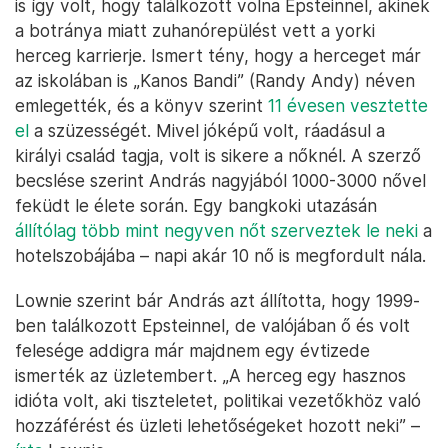
is így volt, hogy találkozott volna Epsteinnel, akinek
a botránya miatt zuhanórepülést vett a yorki
herceg karrierje. Ismert tény, hogy a herceget már
az iskolában is „Kanos Bandi” (Randy Andy) néven
emlegették, és a könyv szerint
11 évesen vesztette
el
a szüzességét. Mivel jóképű volt, ráadásul a
királyi család tagja, volt is sikere a nőknél. A szerző
becslése szerint András nagyjából 1000-3000 nővel
feküdt le élete során. Egy bangkoki utazásán
állítólag több mint negyven nőt szerveztek le neki
a
hotelszobájába – napi akár 10 nő is megfordult nála.
Lownie szerint bár András azt állította, hogy 1999-
ben találkozott Epsteinnel, de valójában ő és volt
felesége addigra már majdnem egy évtizede
ismerték az üzletembert. „A herceg egy hasznos
idióta volt, aki tiszteletet, politikai vezetőkhöz való
hozzáférést és üzleti lehetőségeket hozott neki” –