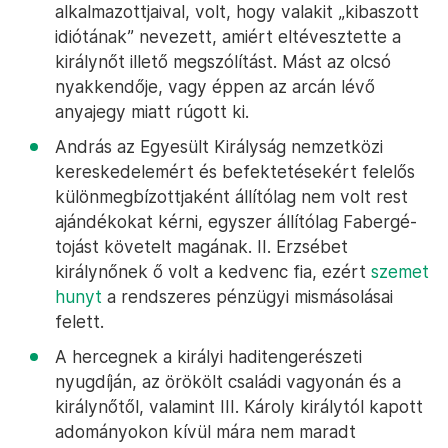
alkalmazottjaival, volt, hogy valakit „kibaszott
idiótának” nevezett, amiért eltévesztette a
királynőt illető megszólítást. Mást az olcsó
nyakkendője, vagy éppen az arcán lévő
anyajegy miatt rúgott ki.
András az Egyesült Királyság nemzetközi
kereskedelemért és befektetésekért felelős
különmegbízottjaként állítólag nem volt rest
ajándékokat kérni, egyszer állítólag Fabergé-
tojást követelt magának. II. Erzsébet
királynőnek ő volt a kedvenc fia, ezért
szemet
hunyt
a rendszeres pénzügyi mismásolásai
felett.
A hercegnek a királyi haditengerészeti
nyugdíján, az örökölt családi vagyonán és a
királynőtől, valamint III. Károly királytól kapott
adományokon kívül mára nem maradt