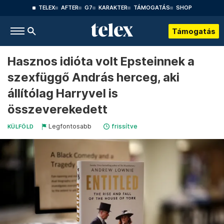
TELEX
AFTER
G7
KARAKTER
TÁMOGATÁS
SHOP
Támogatás
Hasznos idióta volt Epsteinnek a
szexfüggő András herceg, aki
állítólag Harryvel is
összeverekedett
Legfontosabb
frissítve
KÜLFÖLD