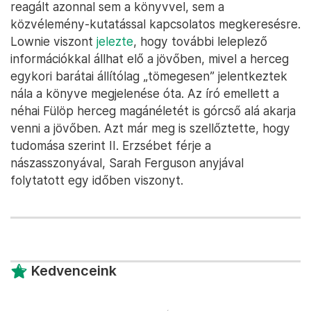
reagált azonnal sem a könyvvel, sem a
közvélemény-kutatással kapcsolatos megkeresésre.
Lownie viszont
jelezte
, hogy további leleplező
információkkal állhat elő a jövőben, mivel a herceg
egykori barátai állítólag „tömegesen” jelentkeztek
nála a könyve megjelenése óta. Az író emellett a
néhai Fülöp herceg magánéletét is górcső alá akarja
venni a jövőben. Azt már meg is szellőztette, hogy
tudomása szerint II. Erzsébet férje a
nászasszonyával, Sarah Ferguson anyjával
folytatott egy időben viszonyt.
Kedvenceink