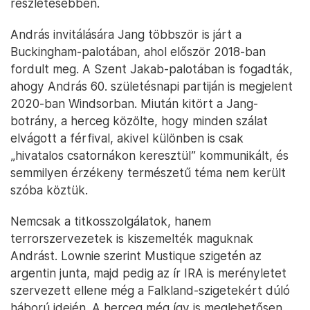
részletesebben.
András invitálására Jang többször is járt a
Buckingham-palotában, ahol először 2018-ban
fordult meg. A Szent Jakab-palotában is fogadták,
ahogy András 60. születésnapi partiján is megjelent
2020-ban Windsorban. Miután kitört a Jang-
botrány, a herceg közölte, hogy minden szálat
elvágott a férfival, akivel különben is csak
„hivatalos csatornákon keresztül” kommunikált, és
semmilyen érzékeny természetű téma nem került
szóba köztük.
Nemcsak a titkosszolgálatok, hanem
terrorszervezetek is kiszemelték maguknak
Andrást. Lownie szerint Mustique szigetén az
argentin junta, majd pedig az ír IRA is merényletet
szervezett ellene még a Falkland-szigetekért dúló
háború idején. A herceg még így is meglehetősen