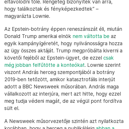
eltávolodni tőle. Rengeteg bizonyíték van arra,
hogy találkoztak és fényképezkedtek” –
magyarázta Lownie.
Az Epstein-botrány éppen reneszánszát éli, miután
Donald Trump amerikai elnök
nem váltotta be
az
egyik kampányígéretét, hogy nyilvánosságra hozza
az ügy összes aktáját. Trump megpróbálta kiverni a
követői fejéből az Epstein-ügyet, de ezzel
csak
még jobban felfűtötte a konteókat
. Lownie szerint
viszont András herceg szempontjából a botrány
2019-ben tetőzött, amikor katasztrofális interjút
adott a BBC Newsweek műsorában. András maga
vállalkozott az interjúra, mert azt hitte, hogy ezzel
meg tudja védeni magát, de az végül pont fordítva
sült el.
A Newsweek műsorvezetője szintén azt nyilatkozta
korábban, hogy a herceg a publikálásig
abban a