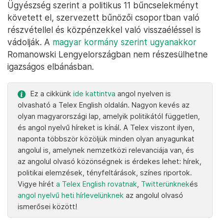
Ügyészség szerint a politikus 11 bűncselekményt
követett el, szervezett bűnözői csoportban való
részvétellel és közpénzekkel való visszaéléssel is
vádolják. A
magyar kormány szerint ugyanakkor
Romanowski Lengyelországban nem részesülhetne
igazságos elbánásban.
Ez a cikkünk
ide kattintva
angol nyelven is
olvasható a Telex English oldalán. Nagyon kevés az
olyan magyarországi lap, amelyik politikától független,
és angol nyelvű híreket is kínál. A Telex viszont ilyen,
naponta többször közöljük minden olyan anyagunkat
angolul is, amelynek nemzetközi relevanciája van, és
az angolul olvasó közönségnek is érdekes lehet: hírek,
politikai elemzések, tényfeltárások, színes riportok.
Vigye hírét
a Telex English rovatnak
,
Twitterünknek
és
angol nyelvű heti hírlevelünknek
az angolul olvasó
ismerősei között!