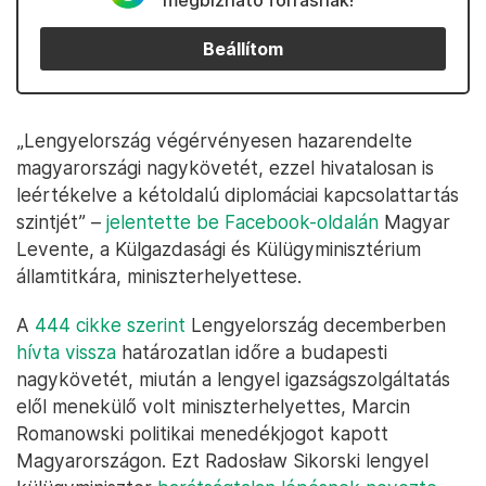
megbízható forrásnak!
Beállítom
„Lengyelország végérvényesen hazarendelte
magyarországi nagykövetét, ezzel hivatalosan is
leértékelve a kétoldalú diplomáciai kapcsolattartás
szintjét” –
jelentette be Facebook-oldalán
Magyar
Levente, a Külgazdasági és Külügyminisztérium
államtitkára, miniszterhelyettese.
A
444 cikke szerint
Lengyelország decemberben
hívta vissza
határozatlan időre a budapesti
nagykövetét, miután a lengyel igazságszolgáltatás
elől menekülő volt miniszterhelyettes, Marcin
Romanowski politikai menedékjogot kapott
Magyarországon. Ezt Radosław Sikorski lengyel