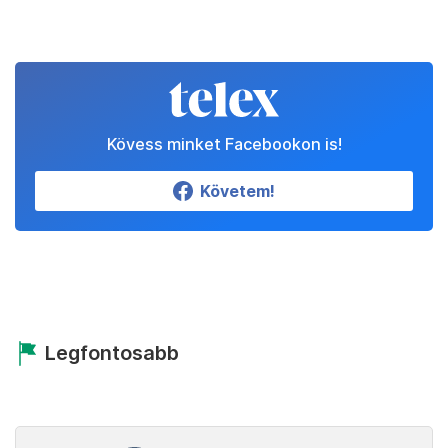
Kövess minket Facebookon is!
Követem!
Legfontosabb