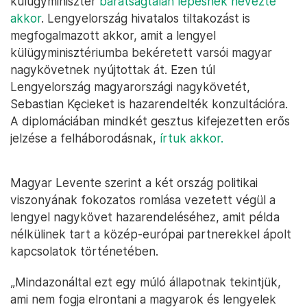
külügyminiszter
barátságtalan lépésnek nevezte
akkor
. Lengyelország hivatalos tiltakozást is
megfogalmazott akkor, amit a lengyel
külügyminisztériumba bekéretett varsói magyar
nagykövetnek nyújtottak át. Ezen túl
Lengyelország magyarországi nagykövetét,
Sebastian Kęcieket is hazarendelték konzultációra.
A diplomáciában mindkét gesztus kifejezetten erős
jelzése a felháborodásnak,
írtuk akkor.
Magyar Levente szerint a két ország politikai
viszonyának fokozatos romlása vezetett végül a
lengyel nagykövet hazarendeléséhez, amit példa
nélkülinek tart a közép-európai partnerekkel ápolt
kapcsolatok történetében.
„Mindazonáltal ezt egy múló állapotnak tekintjük,
ami nem fogja elrontani a magyarok és lengyelek