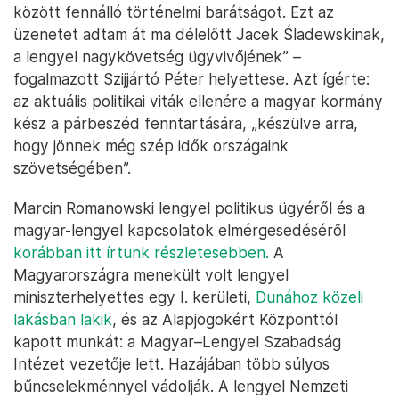
között fennálló történelmi barátságot. Ezt az
üzenetet adtam át ma délelőtt Jacek Śladewskinak,
a lengyel nagykövetség ügyvivőjének” –
fogalmazott Szijjártó Péter helyettese. Azt ígérte:
az aktuális politikai viták ellenére a magyar kormány
kész a párbeszéd fenntartására, „készülve arra,
hogy jönnek még szép idők országaink
szövetségében”.
Marcin Romanowski lengyel politikus ügyéről és a
magyar-lengyel kapcsolatok elmérgesedéséről
korábban itt írtunk részletesebben.
A
Magyarországra menekült volt lengyel
miniszterhelyettes egy I. kerületi,
Dunához közeli
lakásban lakik
, és az Alapjogokért Központtól
kapott munkát: a Magyar–Lengyel Szabadság
Intézet vezetője lett. Hazájában több súlyos
bűncselekménnyel vádolják. A lengyel Nemzeti