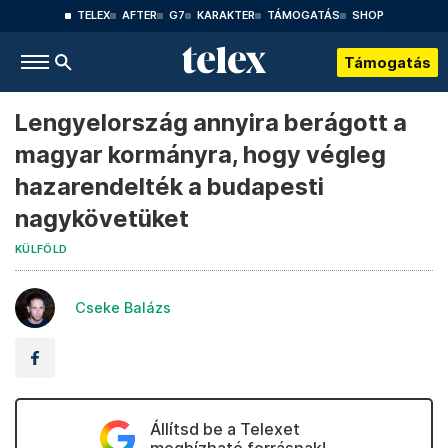
TELEX
AFTER
G7
KARAKTER
TÁMOGATÁS
SHOP
Támogatás
Lengyelország annyira berágott a
magyar kormányra, hogy végleg
hazarendelték a budapesti
nagykövetüket
KÜLFÖLD
Cseke Balázs
Állítsd be a Telexet