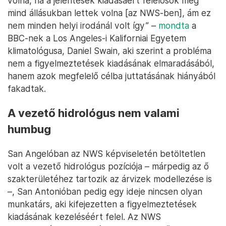
volna, ha a jelentések kiadásáért felelősök még
mind állásukban lettek volna [az NWS-ben], ám ez
nem minden helyi irodánál volt így” –
mondta
a
BBC-nek a Los Angeles-i Kaliforniai Egyetem
klimatológusa, Daniel Swain, aki szerint a probléma
nem a figyelmeztetések kiadásának elmaradásából,
hanem azok megfelelő célba juttatásának hiányából
fakadtak.
A vezető hidrológus nem valami
humbug
San Angelóban az NWS képviseletén betöltetlen
volt a vezető hidrológus pozíciója – márpedig az ő
szakterületéhez tartozik az árvizek modellezése is
–, San Antonióban pedig egy ideje nincsen olyan
munkatárs, aki kifejezetten a figyelmeztetések
kiadásának kezeléséért felel. Az NWS