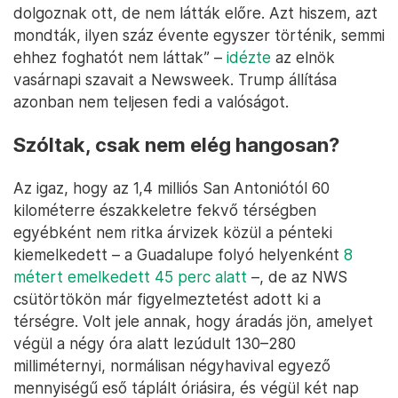
dolgoznak ott, de nem látták előre. Azt hiszem, azt
mondták, ilyen száz évente egyszer történik, semmi
ehhez foghatót nem láttak” –
idézte
az elnök
vasárnapi szavait a Newsweek. Trump állítása
azonban nem teljesen fedi a valóságot.
Szóltak, csak nem elég hangosan?
Az igaz, hogy az 1,4 milliós San Antoniótól 60
kilométerre északkeletre fekvő térségben
egyébként nem ritka árvizek közül a pénteki
kiemelkedett – a Guadalupe folyó helyenként
8
métert emelkedett 45 perc alatt
–, de az NWS
csütörtökön már figyelmeztetést adott ki a
térségre. Volt jele annak, hogy áradás jön, amelyet
végül a négy óra alatt lezúdult 130–280
milliméternyi, normálisan négyhavival egyező
mennyiségű eső táplált óriásira, és végül két nap