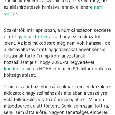
irodáinak felénél 20 százalékos a létszámhiány, de
az álláshirdetések kiírásával ennek ellenére
nem
siettek
.
Szakértők már áprilisban, a hurrikánszezon kezdete
előtt
figyelmeztettek arra
, hogy ez kockázatot
jelent. Az idei működésre még nem volt hatással, de
a klímaváltozás miatti aggodalmakat egyébként is
túlzásnak tartó Trump kormányzatának
hozzáállását jelzi, hogy 2026-ra negyedével
kurtította meg
a NOAA idén még 6,1 milliárd dolláros
költségvetését.
Trump szerint az elbocsátásoknak nincsen közük az
áldozatok nagy számához és általában a veszélyre
való felkészülés vitatható minőségéhez. „Minden
másodpercek alatt történt. Senki sem számított rá,
senki sem látta előre. Nagyon tehetséges emberek