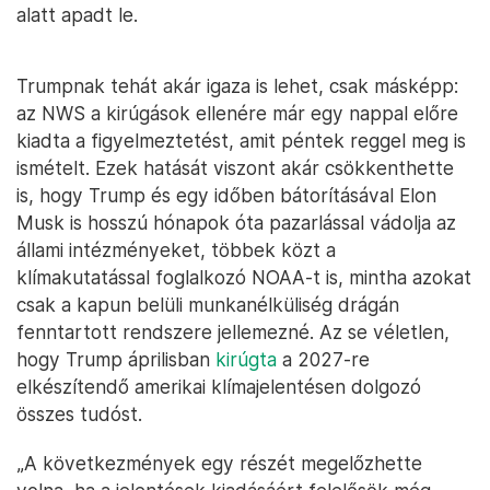
alatt apadt le.
Trumpnak tehát akár igaza is lehet, csak másképp:
az NWS a kirúgások ellenére már egy nappal előre
kiadta a figyelmeztetést, amit péntek reggel meg is
ismételt. Ezek hatását viszont akár csökkenthette
is, hogy Trump és egy időben bátorításával Elon
Musk is hosszú hónapok óta pazarlással vádolja az
állami intézményeket, többek közt a
klímakutatással foglalkozó NOAA-t is, mintha azokat
csak a kapun belüli munkanélküliség drágán
fenntartott rendszere jellemezné. Az se véletlen,
hogy Trump áprilisban
kirúgta
a 2027-re
elkészítendő amerikai klímajelentésen dolgozó
összes tudóst.
„A következmények egy részét megelőzhette