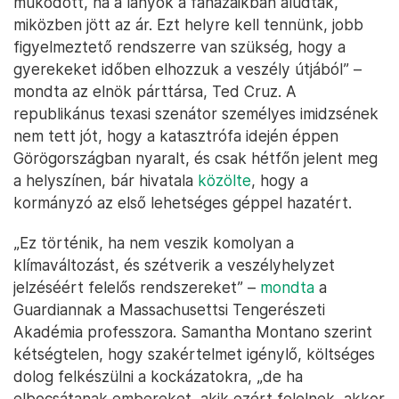
működött, ha a lányok a faházaikban aludtak,
miközben jött az ár. Ezt helyre kell tennünk, jobb
figyelmeztető rendszerre van szükség, hogy a
gyerekeket időben elhozzuk a veszély útjából” –
mondta az elnök párttársa, Ted Cruz. A
republikánus texasi szenátor személyes imidzsének
nem tett jót, hogy a katasztrófa idején éppen
Görögországban nyaralt, és csak hétfőn jelent meg
a helyszínen, bár hivatala
közölte
, hogy a
kormányzó az első lehetséges géppel hazatért.
„Ez történik, ha nem veszik komolyan a
klímaváltozást, és szétverik a veszélyhelyzet
jelzéséért felelős rendszereket” –
mondta
a
Guardiannak a Massachusettsi Tengerészeti
Akadémia professzora. Samantha Montano szerint
kétségtelen, hogy szakértelmet igénylő, költséges
dolog felkészülni a kockázatokra, „de ha
elbocsátanak embereket, akik ezért felelnek, akkor