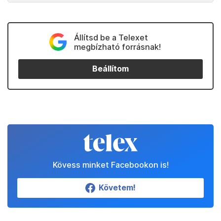
Állítsd be a Telexet
megbízható forrásnak!
Beállítom
Kövess minket Facebookon is!
Követem!