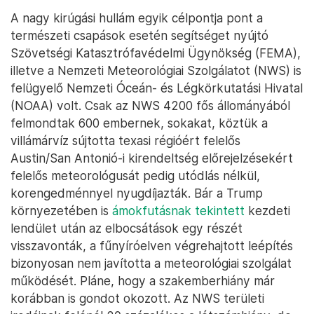
A nagy kirúgási hullám egyik célpontja pont a
természeti csapások esetén segítséget nyújtó
Szövetségi Katasztrófavédelmi Ügynökség (FEMA),
illetve a Nemzeti Meteorológiai Szolgálatot (NWS) is
felügyelő Nemzeti Óceán- és Légkörkutatási Hivatal
(NOAA) volt. Csak az NWS 4200 fős állományából
felmondtak 600 embernek, sokakat, köztük a
villámárvíz sújtotta texasi régióért felelős
Austin/San Antonió-i kirendeltség előrejelzésekért
felelős meteorológusát pedig utódlás nélkül,
korengedménnyel nyugdíjazták. Bár a Trump
környezetében is
ámokfutásnak tekintett
kezdeti
lendület után az elbocsátások egy részét
visszavonták, a fűnyíróelven végrehajtott leépítés
bizonyosan nem javította a meteorológiai szolgálat
működését. Pláne, hogy a szakemberhiány már
korábban is gondot okozott. Az NWS területi