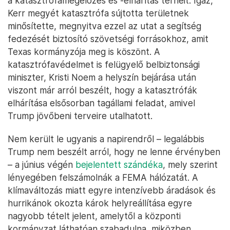
a katasztrófamegelőzés és -elhárítás terheit. Igaz,
Kerr megyét katasztrófa sújtotta területnek
minősítette, megnyitva ezzel az utat a segítség
fedezését biztosító szövetségi forrásokhoz, amit
Texas kormányzója meg is köszönt. A
katasztrófavédelmet is felügyelő belbiztonsági
miniszter, Kristi Noem a helyszín bejárása után
viszont már arról beszélt, hogy a katasztrófák
elhárítása elsősorban tagállami feladat, amivel
Trump jövőbeni terveire utalhatott.
Nem került le ugyanis a napirendről – legalábbis
Trump nem beszélt arról, hogy ne lenne érvényben
– a június végén
bejelentett szándéka
, mely szerint
lényegében felszámolnák a FEMA hálózatát. A
klímaváltozás miatt egyre intenzívebb áradások és
hurrikánok okozta károk helyreállítása egyre
nagyobb tételt jelent, amelytől a központi
kormányzat láthatóan szabadulna, miközben