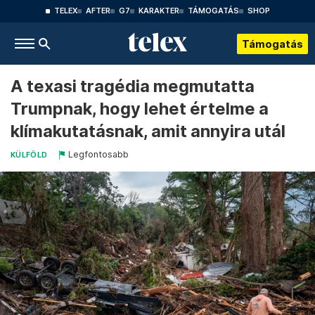
TELEX
AFTER
G7
KARAKTER
TÁMOGATÁS
SHOP
Támogatás
A texasi tragédia megmutatta
Trumpnak, hogy lehet értelme a
klímakutatásnak, amit annyira utál
Legfontosabb
KÜLFÖLD