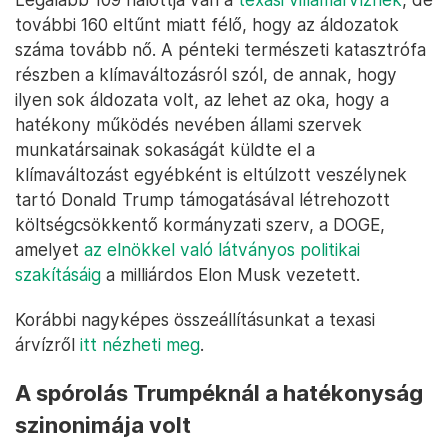
további 160 eltűnt miatt félő, hogy az áldozatok
száma tovább nő. A pénteki természeti katasztrófa
részben a klímaváltozásról szól, de annak, hogy
ilyen sok áldozata volt, az lehet az oka, hogy a
hatékony működés nevében állami szervek
munkatársainak sokaságát küldte el a
klímaváltozást egyébként is eltúlzott veszélynek
tartó Donald Trump támogatásával létrehozott
költségcsökkentő kormányzati szerv, a DOGE,
amelyet
az elnökkel való látványos politikai
szakításáig
a milliárdos Elon Musk vezetett.
Korábbi nagyképes összeállításunkat a texasi
árvízről
itt nézheti meg
.
A spórolás Trumpéknál a hatékonyság
szinonimája volt