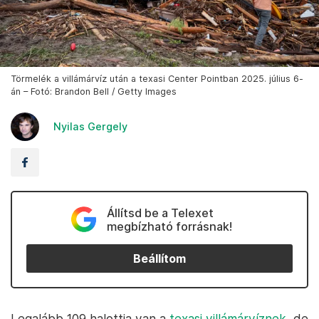
Törmelék a villámárvíz után a texasi Center Pointban 2025. július 6-
án – Fotó: Brandon Bell / Getty Images
Nyilas Gergely
Állítsd be a Telexet
megbízható forrásnak!
Beállítom
Legalább 109 halottja van a
texasi villámárvíznek
, de