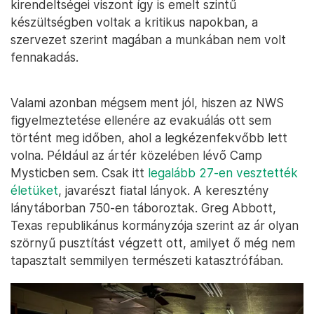
kirendeltségei viszont így is emelt szintű
készültségben voltak a kritikus napokban, a
szervezet szerint magában a munkában nem volt
fennakadás.
Valami azonban mégsem ment jól, hiszen az NWS
figyelmeztetése ellenére az evakuálás ott sem
történt meg időben, ahol a legkézenfekvőbb lett
volna. Például az ártér közelében lévő Camp
Mysticben sem. Csak itt
legalább 27-en vesztették
életüket
, javarészt fiatal lányok. A keresztény
lánytáborban 750-en táboroztak. Greg Abbott,
Texas republikánus kormányzója szerint az ár olyan
szörnyű pusztítást végzett ott, amilyet ő még nem
tapasztalt semmilyen természeti katasztrófában.