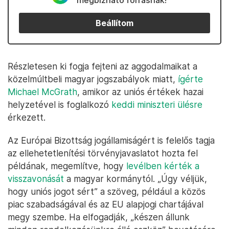
megbízható forrásnak!
Beállítom
Részletesen ki fogja fejteni az aggodalmaikat a
közelmúltbeli magyar jogszabályok miatt,
ígérte
Michael McGrath
, amikor az uniós értékek hazai
helyzetével is foglalkozó
keddi miniszteri ülésre
érkezett.
Az Európai Bizottság jogállamiságért is felelős tagja
az ellehetetlenítési törvényjavaslatot hozta fel
példának, megemlítve, hogy
levélben kérték a
visszavonását
a magyar kormánytól. „Úgy véljük,
hogy uniós jogot sért” a szöveg, például a közös
piac szabadságával és az EU alapjogi chartájával
megy szembe. Ha elfogadják, „készen állunk