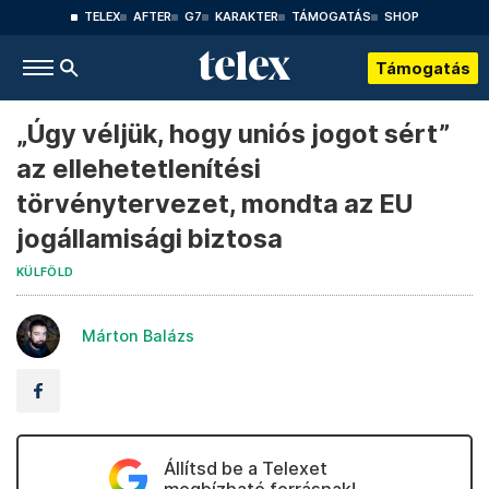
TELEX
AFTER
G7
KARAKTER
TÁMOGATÁS
SHOP
Támogatás
„Úgy véljük, hogy uniós jogot sért”
az ellehetetlenítési
törvénytervezet, mondta az EU
jogállamisági biztosa
KÜLFÖLD
Márton Balázs
Állítsd be a Telexet