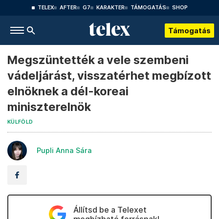
TELEX
AFTER
G7
KARAKTER
TÁMOGATÁS
SHOP
Támogatás
Megszüntették a vele szembeni
vádeljárást, visszatérhet megbízott
elnöknek a dél-koreai
miniszterelnök
KÜLFÖLD
Pupli Anna Sára
Állítsd be a Telexet