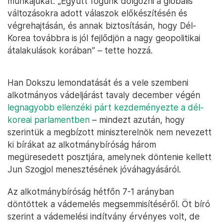
munkájukat. „Együtt fogunk dolgozni a globális
változásokra adott válaszok előkészítésén és
végrehajtásán, és annak biztosításán, hogy Dél-
Korea továbbra is jól fejlődjön a nagy geopolitikai
átalakulások korában” – tette hozzá.
Han Dokszu lemondatását és a vele szembeni
alkotmányos vádeljárást tavaly december végén
legnagyobb ellenzéki párt kezdeményezte a dél-
koreai parlamentben
– mindezt azután, hogy
szerintük a megbízott miniszterelnök nem nevezett
ki bírákat az alkotmánybíróság három
megüresedett posztjára, amelynek döntenie kellett
Jun Szogjol menesztésének jóváhagyásáról.
Az alkotmánybíróság hétfőn 7-1 arányban
döntöttek a vádemelés megsemmisítéséről. Öt bíró
szerint a vádemelési indítvány érvényes volt, de