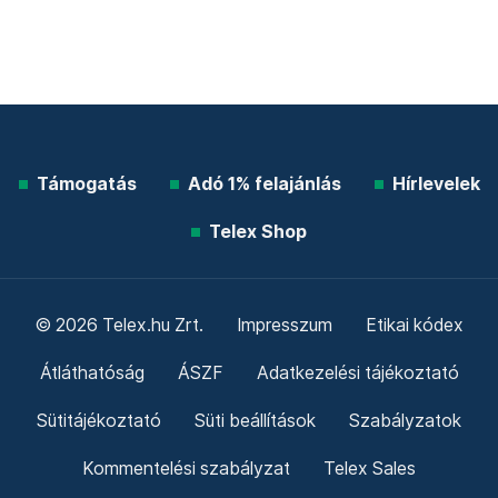
Támogatás
Adó 1% felajánlás
Hírlevelek
Telex Shop
© 2026 Telex.hu Zrt.
Impresszum
Etikai kódex
Átláthatóság
ÁSZF
Adatkezelési tájékoztató
Sütitájékoztató
Süti beállítások
Szabályzatok
Kommentelési szabályzat
Telex Sales