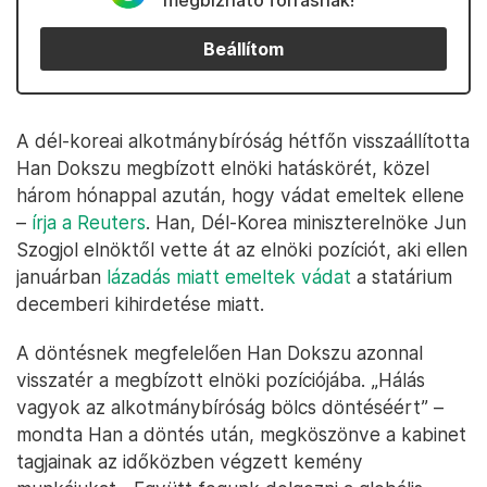
megbízható forrásnak!
Beállítom
A dél-koreai alkotmánybíróság hétfőn visszaállította
Han Dokszu megbízott elnöki hatáskörét, közel
három hónappal azután, hogy vádat emeltek ellene
–
írja a Reuters
. Han, Dél-Korea miniszterelnöke Jun
Szogjol elnöktől vette át az elnöki pozíciót, aki ellen
januárban
lázadás miatt emeltek vádat
a statárium
decemberi kihirdetése miatt.
A döntésnek megfelelően Han Dokszu azonnal
visszatér a megbízott elnöki pozíciójába. „Hálás
vagyok az alkotmánybíróság bölcs döntéséért” –
mondta Han a döntés után, megköszönve a kabinet
tagjainak az időközben végzett kemény