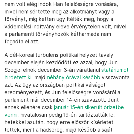
nem volt elég indok Han felelősségre vonására,
mivel nem sértette meg az alkotmányt vagy a
törvényt, míg ketten úgy ítélték meg, hogy a
vádemelési indítvány eleve érvénytelen volt, mivel
a parlamenti törvényhozók kétharmada nem
fogadta el azt.
A dél-koreai turbulens politikai helyzet tavaly
december elején kezdődött ez azzal, hogy Jun
Szogjol elnök december 3-án váratlanul
statáriumot
hirdetett ki
, majd
néhány órával később
visszavonta
azt. Az ügy az országban politikai válságot
eredményezett, és Jun felelősségre vonásáról a
parlament már december 14-én szavazott. Junt
ennek ellenére csak
január 15-én sikerült őrizetbe
venni
, hivatalosan pedig 19-én tartóztatták le,
hetekkel azután, hogy erre először kísérletet
tettek, mert a hadsereg, majd később a saját