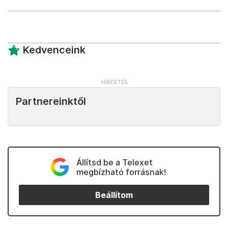
Kedvenceink
Partnereinktől
Állítsd be a Telexet
megbízható forrásnak!
Beállítom