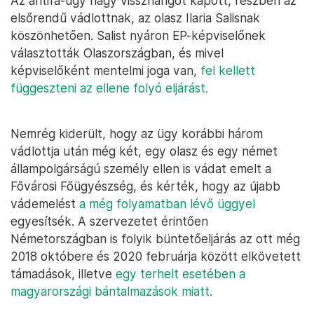
Az antifa-ügy nagy visszhangot kapott, részben az
elsőrendű vádlottnak, az olasz Ilaria Salisnak
köszönhetően. Salist nyáron EP-képviselőnek
választották Olaszországban, és mivel
képviselőként mentelmi joga van,
fel kellett
függeszteni az ellene folyó eljárást.
Nemrég kiderült, hogy az ügy korábbi három
vádlottja után még két, egy olasz és egy német
állampolgárságú személy ellen is vádat emelt a
Fővárosi Főügyészség, és kérték, hogy az újabb
vádemelést
a még folyamatban lévő üggyel
egyesítsék. A szervezetet érintően
Németországban is folyik büntetőeljárás az ott még
2018 októbere és 2020 februárja között elkövetett
támadások, illetve
egy terhelt esetében a
magyarországi bántalmazások miatt.