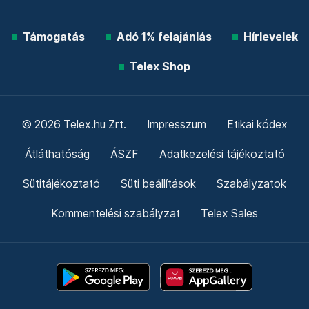
Támogatás
Adó 1% felajánlás
Hírlevelek
Telex Shop
© 2026 Telex.hu Zrt.
Impresszum
Etikai kódex
Átláthatóság
ÁSZF
Adatkezelési tájékoztató
Sütitájékoztató
Süti beállítások
Szabályzatok
Kommentelési szabályzat
Telex Sales