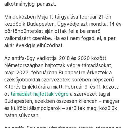
alkotmányjogi panaszt.
Mindeközben Maja T. tárgyalása február 21-én
kezdődik Budapesten. Ügyvédje azt mondta, 14 év
börtönbüntetést ajánlottak fel a beismerő
vallomásért cserébe. Ha ezt nem fogadj el, a per
akár évekig is elhúzódhat.
Az antifa-ügy vádlottjai 2018 és 2020 között
Németországban hajtottak végre támadásokat,
majd 2023. februárban Budapestre érkeztek a
szélsőjobboldali szervezetek körében népszerű
Kitörés Emléktúrára miatt. Február 9. és 11. között
öt
támadást hajtottak végre
a szervezet tagjai
Budapesten, ezekben összesen kilencen – magyar
és külföldi állampolgárok – sérültek meg, közülük
hatan súlyosan.