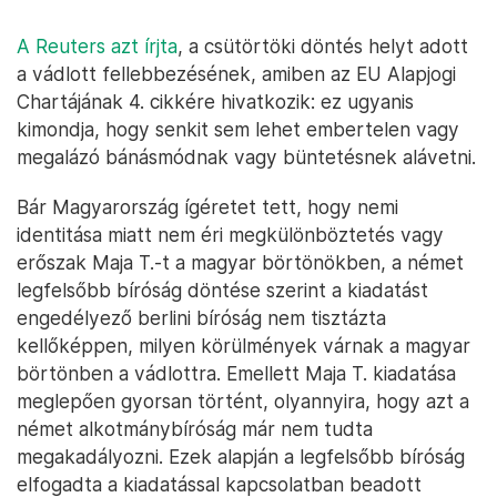
A Reuters azt írjta
, a csütörtöki döntés helyt adott
a vádlott fellebbezésének, amiben az EU Alapjogi
Chartájának 4. cikkére hivatkozik: ez ugyanis
kimondja, hogy senkit sem lehet embertelen vagy
megalázó bánásmódnak vagy büntetésnek alávetni.
Bár Magyarország ígéretet tett, hogy nemi
identitása miatt nem éri megkülönböztetés vagy
erőszak Maja T.-t a magyar börtönökben, a német
legfelsőbb bíróság döntése szerint a kiadatást
engedélyező berlini bíróság nem tisztázta
kellőképpen, milyen körülmények várnak a magyar
börtönben a vádlottra. Emellett Maja T. kiadatása
meglepően gyorsan történt, olyannyira, hogy azt a
német alkotmánybíróság már nem tudta
megakadályozni. Ezek alapján a legfelsőbb bíróság
elfogadta a kiadatással kapcsolatban beadott