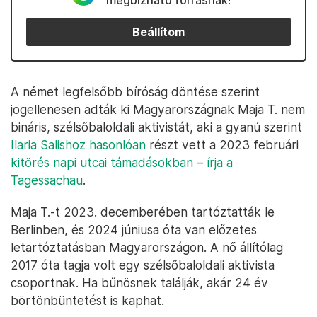
megbízható forrásnak!
Beállítom
A német legfelsőbb bíróság döntése szerint
jogellenesen adták ki Magyarországnak Maja T. nem
bináris, szélsőbaloldali aktivistát, aki a gyanú szerint
Ilaria Salishoz hasonlóan
részt vett a 2023 februári
kitörés napi utcai támadásokban
–
írja a
Tagessachau
.
Maja T.-t 2023. decemberében tartóztatták le
Berlinben, és 2024 júniusa óta van előzetes
letartóztatásban Magyarországon. A nő állítólag
2017 óta tagja volt egy szélsőbaloldali aktivista
csoportnak. Ha bűnösnek találják, akár 24 év
börtönbüntetést is kaphat.