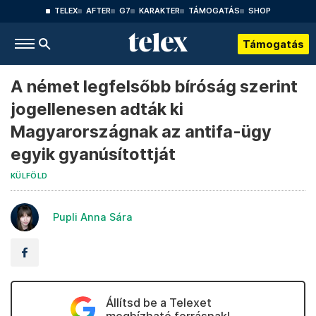
TELEX
AFTER
G7
KARAKTER
TÁMOGATÁS
SHOP
Támogatás
A német legfelsőbb bíróság szerint
jogellenesen adták ki
Magyarországnak az antifa-ügy
egyik gyanúsítottját
KÜLFÖLD
Pupli Anna Sára
Állítsd be a Telexet