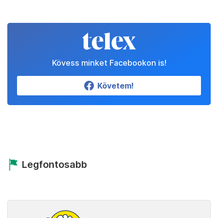
Kövess minket Facebookon is!
Követem!
Legfontosabb