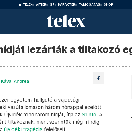
TELEX
AFTER
G7
KARAKTER
TÁMOGATÁS
SHOP
ídját lezárták a tiltakozó 
 Kávai Andrea
zer egyetemi hallgató a vajdasági
éki vasútállomáson három hónappal ezelőtt
ák Újvidék mindhárom hídját, írja az
N1info
. A
zért tiltakoznak, mert szerintük még mindig
az
újvidéki tragédia
felelőseit.