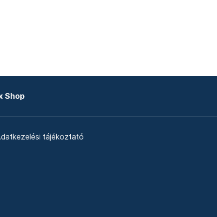
x Shop
datkezelési tájékoztató
zat
Telex Sales