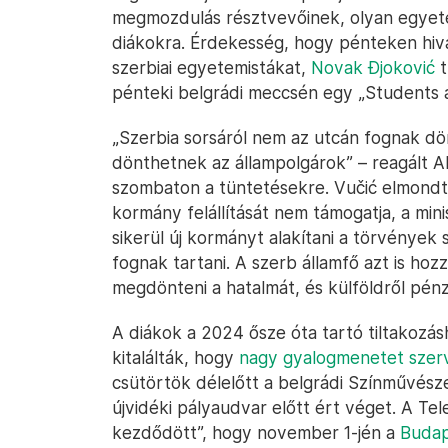
megmozdulás résztvevőinek, olyan egyetem
diákokra. Érdekesség, hogy pénteken hiva
szerbiai egyetemistákat,
Novak Ðjoković
t
pénteki belgrádi meccsén egy „Students ar
„Szerbia sorsáról nem az utcán fognak dön
dönthetnek az állampolgárok” – reagált A
szombaton a tüntetésekre. Vučić elmondt
kormány felállítását nem támogatja, a mi
sikerül új kormányt alakítani a törvények 
fognak tartani. A szerb államfő azt is hoz
megdönteni a hatalmát, és külföldről pénze
A diákok a 2024 ősze óta tartó tiltakozá
kitalálták, hogy
nagy gyalogmenetet szer
csütörtök délelőtt a belgrádi Színművész
újvidéki pályaudvar előtt ért véget. A Te
kezdődött”, hogy november 1-jén a
Budap