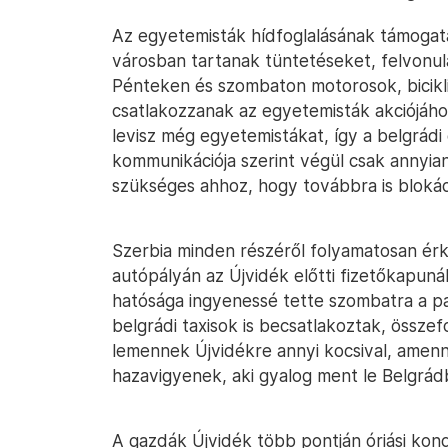
Az egyetemisták hídfoglalásának támoga
városban tartanak tüntetéseket, felvonu
Pénteken és szombaton motorosok, bicikl
csatlakozzanak az egyetemisták akciójáho
levisz még egyetemistákat, így a belgrá
kommunikációja szerint végül csak annyi
szükséges ahhoz, hogy továbbra is blokád 
Szerbia minden részéről folyamatosan ér
autópályán az Újvidék előtti fizetőkapunál
hatósága ingyenessé tette szombatra a pa
belgrádi taxisok is becsatlakoztak, össze
lemennek Újvidékre annyi kocsival, amenn
hazavigyenek, aki gyalog ment le Belgrád
A gazdák Újvidék több pontján óriási ko