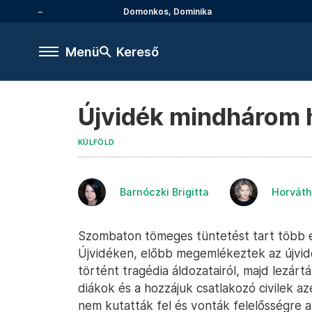
Domonkos, Dominika
Menü
Kereső
Újvidék mindhárom h
KÜLFÖLD
Barnóczki Brigitta
Horváth
Szombaton tömeges tüntetést tart több e
Újvidéken, előbb megemlékeztek az újvid
történt tragédia áldozatairól, majd lezárt
diákok és a hozzájuk csatlakozó civilek a
nem kutatták fel és vonták felelősségre 