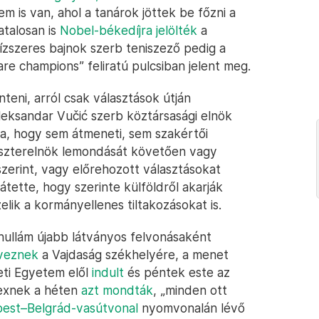
 is van, ahol a tanárok jöttek be főzni a
talosan is
Nobel-békedíjra jelölték
a
ízszeres bajnok szerb teniszező pedig a
e champions” feliratú pulcsiban jelent meg.
teni, arról csak választások útján
leksandar Vučić szerb köztársasági elnök
a, hogy sem átmeneti, sem szakértői
niszterelnök lemondását követően vagy
szerint, vagy előrehozott választásokat
zátette, hogy szerinte külföldről akarják
lik a kormányellenes tiltakozásokat is.
shullám újabb látványos felvonásaként
veznek
a Vajdaság székhelyére, a menet
eti Egyetem elől
indult
és péntek este az
lexnek a héten
azt mondták
, „minden ott
est–Belgrád-vasútvonal
nyomvonalán lévő