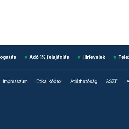
ogatás
Adó 1% felajánlás
Hírlevelek
Tele
Impresszum
Etikai kódex
Átláthatóság
ÁSZF
A
Süti beállítások
Szabályzatok
Kommentelési szabály