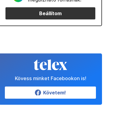
Beállítom
Kövess minket Facebookon is!
Követem!