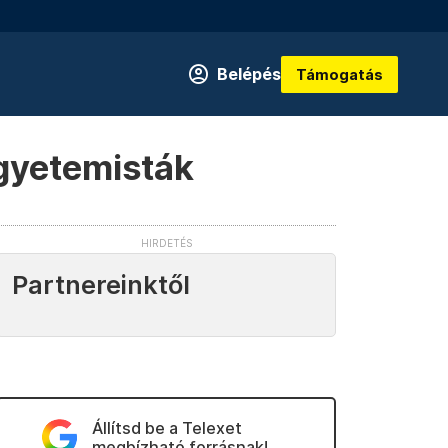
Belépés
Támogatás
egyetemisták
Partnereinktől
Állítsd be a Telexet
megbízható forrásnak!