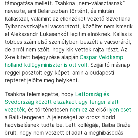
támogatása mellett. Tsahkna „nem-választásnak”
nevezte, ami Belaruszban történt, és miután
Kallasszal, valamint az ellenzéket vezető Szvetlana
Tyihanovszkajával vacsorázott, közölte: nem ismerik
el Alekszandr Lukasenkót legitim elnöknek. Kallas is
többes szám első személyben beszélt a vacsoráról,
de arról nem szólt, hogy kik vettek rajta részt. Az
X-re kitett bejegyzése alapján
Caspar Veldkamp
holland külügyminiszter is ott volt
. Szijjártó másnap
reggel posztolt egy képet, amin a budapesti
repteret jelölte meg helyként.
Tsahkna felemlegette, hogy
Lettország és
Svédország között elszakadt egy tenger alatti
vezeték
, és történetesen
nem ez
az első
ilyen eset
a Balti-tengeren. A jelenséget az orosz hibrid
hadviselésnek tudta be. Lett kollégája, Baiba Braže
örült, hogy nem veszett el adat a meghibásodás