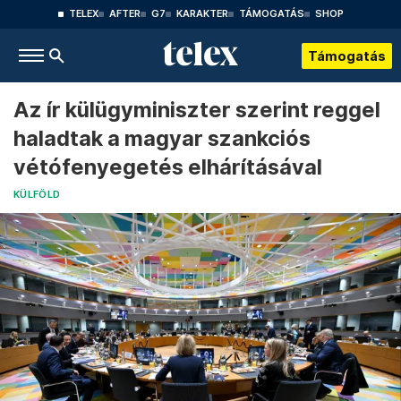
TELEX
AFTER
G7
KARAKTER
TÁMOGATÁS
SHOP
Támogatás
Az ír külügyminiszter szerint reggel
haladtak a magyar szankciós
vétófenyegetés elhárításával
KÜLFÖLD