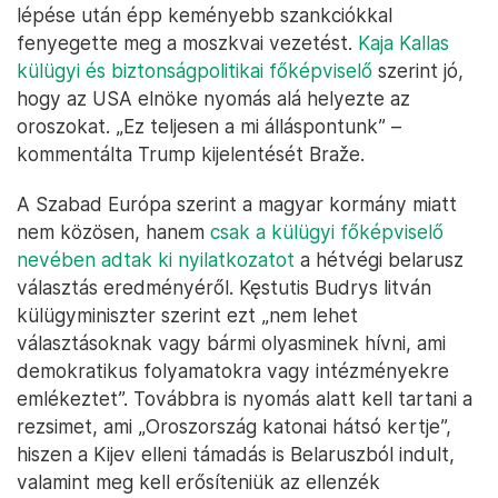
lépése után épp keményebb szankciókkal
fenyegette meg a moszkvai vezetést.
Kaja Kallas
külügyi és biztonságpolitikai főképviselő
szerint jó,
hogy az USA elnöke nyomás alá helyezte az
oroszokat. „Ez teljesen a mi álláspontunk” –
kommentálta Trump kijelentését Braže.
A Szabad Európa szerint a magyar kormány miatt
nem közösen, hanem
csak a külügyi főképviselő
nevében adtak ki nyilatkozatot
a hétvégi belarusz
választás eredményéről. Kęstutis Budrys litván
külügyminiszter szerint ezt „nem lehet
választásoknak vagy bármi olyasminek hívni, ami
demokratikus folyamatokra vagy intézményekre
emlékeztet”. Továbbra is nyomás alatt kell tartani a
rezsimet, ami „Oroszország katonai hátsó kertje”,
hiszen a Kijev elleni támadás is Belaruszból indult,
valamint meg kell erősíteniük az ellenzék