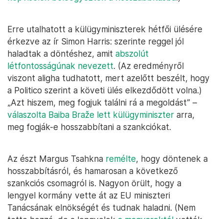
Erre utalhatott a külügyminiszterek hétfői ülésére
érkezve az ír Simon Harris: szerinte reggel jól
haladtak a döntéshez, amit
abszolút
létfontosságúnak nevezett
. (Az eredményről
viszont aligha tudhatott, mert azelőtt beszélt, hogy
a Politico szerint a követi ülés elkezdődött volna.)
„Azt hiszem, meg fogjuk találni rá a megoldást” –
válaszolta Baiba Braže lett külügyminiszter
arra,
meg fogják-e hosszabbítani a szankciókat.
Az észt Margus Tsahkna
remélte
, hogy döntenek a
hosszabbításról, és hamarosan a következő
szankciós csomagról is. Nagyon örült, hogy a
lengyel kormány vette át az EU miniszteri
Tanácsának elnökségét és tudnak haladni. (Nem