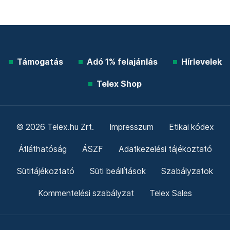
Támogatás
Adó 1% felajánlás
Hírlevelek
Telex Shop
© 2026 Telex.hu Zrt.
Impresszum
Etikai kódex
Átláthatóság
ÁSZF
Adatkezelési tájékoztató
Sütitájékoztató
Süti beállítások
Szabályzatok
Kommentelési szabályzat
Telex Sales