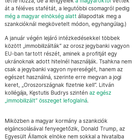
tette hozzá, de a lengyelek
a magyaroktól
vették
át a féléves stafétát, a legutóbbi csomagról pedig
még a magyar elnökség alatt
állapodtak meg a
szankcióknál megkövetelt módon, egyhangúlag.)
A január végén lejáró intézkedésekkel többek
között „immobilizálták” az orosz jegybanki vagyon
EU-ban tartott részét, aminek a profitját egy
ukránoknak adott hitelnél használják. Tsahkna nem
csak a jegybanki vagyon nyereségét, hanem az
egészet használná, szerinte erre megvan a jogi
keret, „Oroszországnak fizetnie kell”. Litván
kollégája, Kęstutis Budrys szintén
az egész
„immobilizált” összeget lefoglalná
.
Miközben a magyar kormány a szankciók
elgáncsolásával fenyegetőzik, Donald Trump, az
Egyesült Államok elnöke nem sokkal a hivatalba