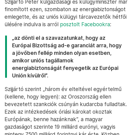
Szijjártó Péter külgazdasági és külügyminiszter már
finomított ezen, szombaton az energiabiztonságot
emlegette, és az uniós külügyi tárcavezetők hétfői
ülésére indulva is arról
posztolt Facebookra
:
„az dönti el a szavazatunkat, hogy az
Európai Bizottság ad-e garanciát arra, hogy
a jövőben fellép minden olyan esetben,
amikor uniós tagállamok
energiabiztonságát fenyegetik az Európai
Unión kívülről”.
Szijjártó szerint „három év elteltével egyértelmű
(kellene, hogy legyen): az Oroszország ellen
bevezetett szankciók csúnyán kudarcba fulladtak.
Ezek az intézkedések óriási károkat okoztak
Európának, benne hazánknak”, a magyar
gazdaságot szerinte 19 milliárd eurónyi, vagyis
mintegy 7500 milliárd forintnyi kár érte. Közben