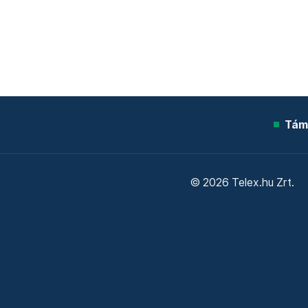
Tám
© 2026 Telex.hu Zrt.
Sütitájékoztató