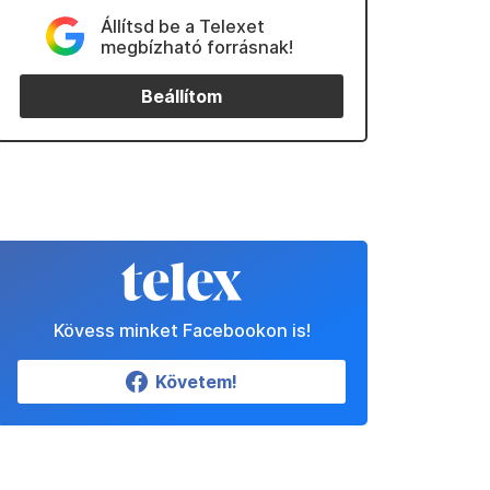
Állítsd be a Telexet
megbízható forrásnak!
Beállítom
Kövess minket Facebookon is!
Követem!