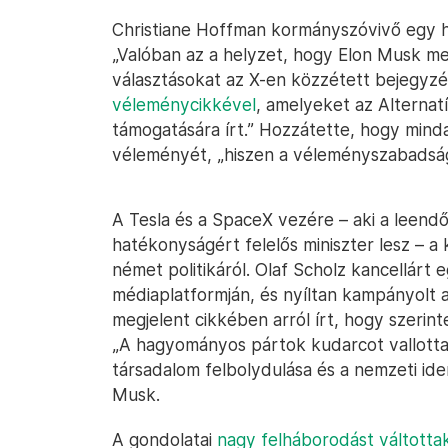
Christiane Hoffman kormányszóvivő egy hé
„Valóban az a helyzet, hogy Elon Musk me
választásokat az X-en közzétett bejegyzé
véleménycikkével
, amelyeket az Alterna
támogatására írt.” Hozzátette, hogy min
véleményét, „hiszen a véleményszabadság 
A Tesla és a SpaceX vezére – aki a leend
hatékonyságért felelős miniszter lesz – 
német politikáról. Olaf Scholz kancellár
médiaplatformján, és nyíltan kampányolt 
megjelent cikkében arról írt, hogy szeri
„A hagyományos pártok kudarcot vallottak.
társadalom felbolydulása és a nemzeti ide
Musk.
A gondolatai
nagy felháborodást váltottak