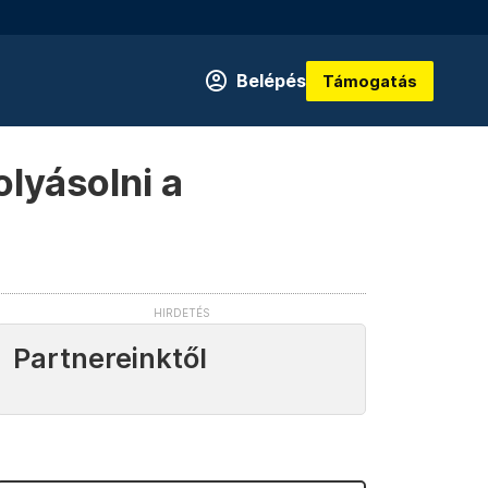
Belépés
Támogatás
lyásolni a
Partnereinktől