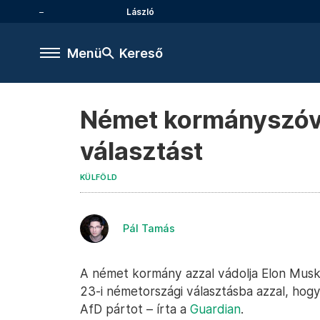
László
Menü
Kereső
Német kormányszóvi
választást
KÜLFÖLD
Pál Tamás
A német kormány azzal vádolja Elon Musk
23-i németországi választásba azzal, hogy
AfD pártot – írta a
Guardian
.