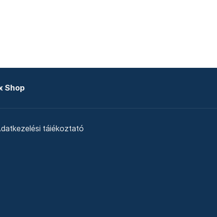
x Shop
datkezelési tájékoztató
zat
Telex Sales