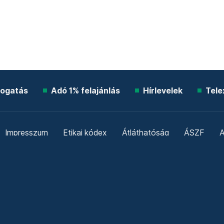
ogatás
Adó 1% felajánlás
Hírlevelek
Tele
Impresszum
Etikai kódex
Átláthatóság
ÁSZF
A
Süti beállítások
Szabályzatok
Kommentelési szabály