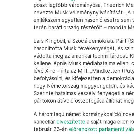
poszt legfőbb várományosa, Friedrich M
nevezte Musk véleménynyilvánítását. „A
emlékszem egyetlen hasonló esetre sem 
terén baráti ország részéről” – mondta M
Lars Klingbeil, a Szociáldemokrata Párt (
hasonlította Musk tevékenységét, és szin
vádolta meg az amerikai techmilliárdost. Kl
kellene lépnie Musk médiahatalma ellen, 
lévő X-re – írta az MTI. „Mindketten (Put
befolyásolni, és kifejezetten a demokrácia
hogy Németország meggyengüljön, és káos
Szerinte hatalmas veszély fenyegeti a n
pártokon átívelő összefogása állíthat meg
A háromtagú német kormánykoalíció nov
kancellár
elveszítette
a saját maga ellen 
február 23-án
előrehozott parlamenti vál