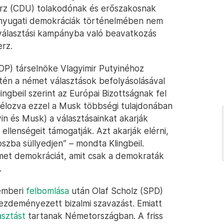
erz (CDU) tolakodónak és erőszakosnak
 nyugati demokráciák történelmében nem
választási kampányba való beavatkozás
erz.
SDP) társelnöke Vlagyimir Putyinéhoz
tén a német választások befolyásolásával
ingbeil szerint az Európai Bizottságnak fel
célozva ezzel a Musk többségi tulajdonában
yin és Musk) a választásainkat akarják
 ellenségeit támogatják. Azt akarják elérni,
zba süllyedjen” – mondta Klingbeil.
émet demokráciát, amit csak a demokraták
.
emberi
felbomlása
után Olaf Scholz (SPD)
kezdeményezett bizalmi szavazást. Emiatt
asztást
tartanak Németországban. A friss