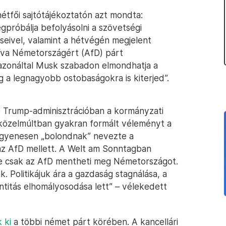
tfői sajtótájékoztatón azt mondta:
gpróbálja befolyásolni a szövetségi
seivel, valamint a hétvégén megjelent
tíva Németországért (AfD) párt
dazonáltal Musk szabadon elmondhatja a
a legnagyobb ostobaságokra is kiterjed”.
ő Trump-adminisztrációban a kormányzati
a közelmúltban gyakran formált véleményt a
t egyenesen „bolondnak” nevezte a
az AfD mellett. A Welt am Sonntagban
nte csak az AfD mentheti meg Németországot.
 Politikájuk ára a gazdaság stagnálása, a
ntitás elhomályosodása lett” – vélekedett
 ki
a többi német párt körében. A kancellári