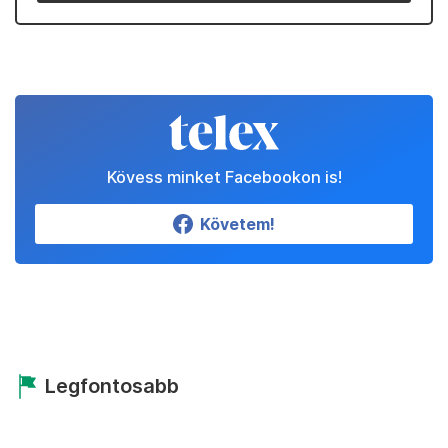
Kövess minket Facebookon is!
Követem!
Legfontosabb