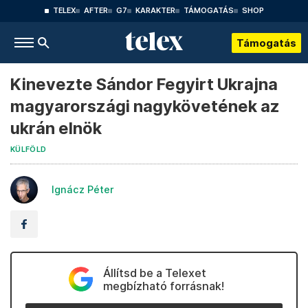
TELEX
AFTER
G7
KARAKTER
TÁMOGATÁS
SHOP
Támogatás
Kinevezte Sándor Fegyirt Ukrajna
magyarországi nagykövetének az
ukrán elnök
KÜLFÖLD
Ignácz Péter
Állítsd be a Telexet
megbízható forrásnak!