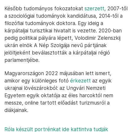
Később tudományos fokozatokat
szerzett
, 2007-től
a szociológiai tudományok kandidátusa, 2014-től a
filozófiai tudományok doktora. Egy ideig a
kárpátaljai turisztikai hivatalt is vezette. 2020-ban
pedig politikai pályára lépett, Volodimir Zelenszkij
ukrán elnök A Nép Szolgája nevű pártjának
jelöltjeként beválasztották a kárpátaljai régió
parlamentjébe.
Magyarországon 2022 májusában lett ismert,
amikor egy különleges fotó
érkezett
az egyik
ukrajnai lövészárokból: az Ungvári Nemzeti
Egyetem egyik oktatója az éles harcoktól nem
messze, online tartott előadást turizmusról a
diákjainak.
Róla készült portrénkat ide kattintva tudják