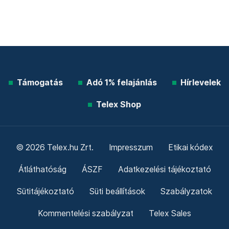
Támogatás
Adó 1% felajánlás
Hírlevelek
Telex Shop
© 2026 Telex.hu Zrt.
Impresszum
Etikai kódex
Átláthatóság
ÁSZF
Adatkezelési tájékoztató
Sütitájékoztató
Süti beállítások
Szabályzatok
Kommentelési szabályzat
Telex Sales