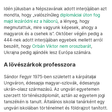
Idén júliusban a Népszavának adott interjújában azt
mondta, hogy „valószínűleg
diplomáciai úton fog
majd lezáródni ez a háború
, a lényeg, hogy
megmutattuk, mire vagyunk képesek, ahogy a
magyarok és a csehek is”. Október végén pedig a
444-nek adott interjújában egyebek mellett arról
beszélt, hogy
Orbán Viktor nem oroszbarát
,
Ukrajna pedig ajándék lesz Európa számára.
A lövészárkok professzora
Sándor Fegyir 1975-ben született a kárpátaljai
Ungváron, édesapja magyar–szlovák, édesanyja
ukrán–olasz származású. Az ungvári egyetemen
szerzett történészdiplomát, aztán az egyetem jogi
tanszékén is tanult. Általános iskolai tanárként egy
ungvári iskolában történelmet és földrajzot tanított.