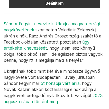
Beállítom
Sándor Fegyirt nevezte ki Ukrajna magyarországi
nagykövetének
szombaton Volodimir Zelenszkij
ukrán elnök. Rácz András Oroszország-szakértő a
Facebook-oldalán közzétett posztjában
úgy
értékelte kinevezését
, hogy „nem lesz könnyű
dolga, több okból sem... de egészen biztos vagyok
benne, hogy itt is megállja majd a helyét.”
Ukrajnának több mint két éve mindössze ügyvivő
nagykövete volt Budapesten. Tavaly júniusban
Sándor Fegyir már
öt hónapja várt arra,
hogy
Novák Katalin akkori köztársasági elnök aláírja a
nagyköveti befogadó nyilatkozatot. Ez végül
2023
augusztusában történt meg
.