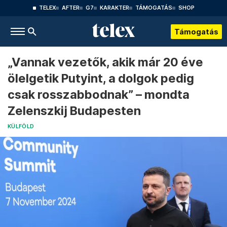
TELEX
AFTER
G7
KARAKTER
TÁMOGATÁS
SHOP
Támogatás
„Vannak vezetők, akik már 20 éve
ölelgetik Putyint, a dolgok pedig
csak rosszabbodnak” – mondta
Zelenszkij Budapesten
KÜLFÖLD