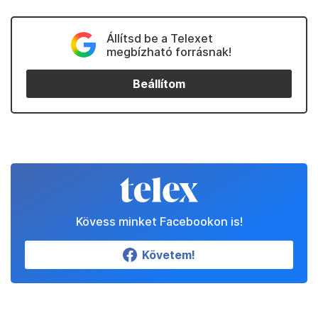
Állítsd be a Telexet
megbízható forrásnak!
Beállítom
Kövess minket Facebookon is!
Követem!