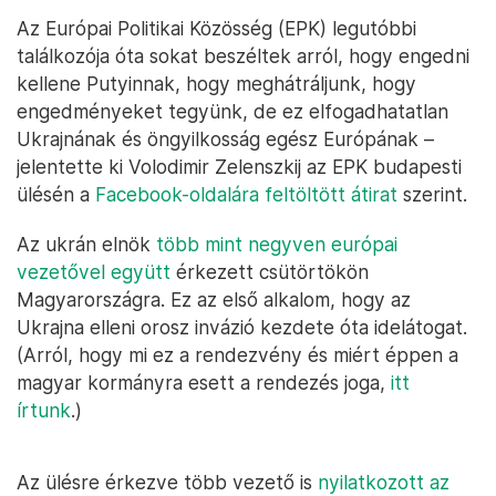
Az Európai Politikai Közösség (EPK) legutóbbi
találkozója óta sokat beszéltek arról, hogy engedni
kellene Putyinnak, hogy meghátráljunk, hogy
engedményeket tegyünk, de ez elfogadhatatlan
Ukrajnának és öngyilkosság egész Európának –
jelentette ki Volodimir Zelenszkij az EPK budapesti
ülésén a
Facebook-oldalára feltöltött átirat
szerint.
Az ukrán elnök
több mint negyven európai
vezetővel együtt
érkezett csütörtökön
Magyarországra. Ez az első alkalom, hogy az
Ukrajna elleni orosz invázió kezdete óta idelátogat.
(Arról, hogy mi ez a rendezvény és miért éppen a
magyar kormányra esett a rendezés joga,
itt
írtunk
.)
Az ülésre érkezve több vezető is
nyilatkozott az