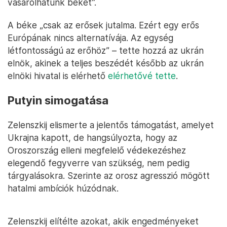
vásárolhatunk békét”.
A béke „csak az erősek jutalma. Ezért egy erős
Európának nincs alternatívája. Az egység
létfontosságú az erőhöz” – tette hozzá az ukrán
elnök, akinek a teljes beszédét később az ukrán
elnöki hivatal is elérhető
elérhetővé tette
.
Putyin simogatása
Zelenszkij elismerte a jelentős támogatást, amelyet
Ukrajna kapott, de hangsúlyozta, hogy az
Oroszország elleni megfelelő védekezéshez
elegendő fegyverre van szükség, nem pedig
tárgyalásokra. Szerinte az orosz agresszió mögött
hatalmi ambíciók húzódnak.
Zelenszkij elítélte azokat, akik engedményeket