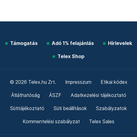
Támogatás
Adó 1% felajánlás
Hírlevelek
Telex Shop
© 2026 Telex.hu Zrt.
Impresszum
Etikai kódex
Átláthatóság
ÁSZF
Adatkezelési tájékoztató
Sütitájékoztató
Süti beállítások
Szabályzatok
Kommentelési szabályzat
Telex Sales