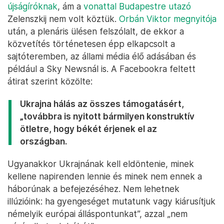
újságíróknak
, ám a
vonattal Budapestre utazó
Zelenszkij nem volt köztük.
Orbán Viktor megnyitója
után, a plenáris ülésen felszólalt, de ekkor a
közvetítés történetesen épp elkapcsolt a
sajtóteremben, az állami média élő adásában és
például a Sky Newsnál is. A Facebookra feltett
átirat szerint közölte:
Ukrajna hálás az összes támogatásért,
„továbbra is nyitott bármilyen konstruktív
ötletre, hogy békét érjenek el az
országban.
Ugyanakkor Ukrajnának kell eldöntenie, minek
kellene napirenden lennie és minek nem ennek a
háborúnak a befejezéséhez. Nem lehetnek
illúzióink: ha gyengeséget mutatunk vagy kiárusítjuk
némelyik európai álláspontunkat”, azzal „nem