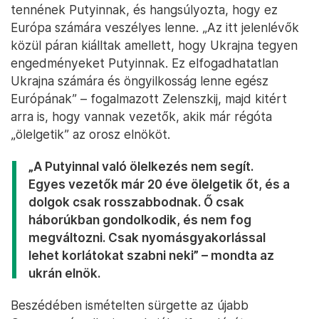
tennének Putyinnak, és hangsúlyozta, hogy ez
Európa számára veszélyes lenne. „Az itt jelenlévők
közül páran kiálltak amellett, hogy Ukrajna tegyen
engedményeket Putyinnak. Ez elfogadhatatlan
Ukrajna számára és öngyilkosság lenne egész
Európának” – fogalmazott Zelenszkij, majd kitért
arra is, hogy vannak vezetők, akik már régóta
„ölelgetik” az orosz elnököt.
„A Putyinnal való ölelkezés nem segít.
Egyes vezetők már 20 éve ölelgetik őt, és a
dolgok csak rosszabbodnak. Ő csak
háborúkban gondolkodik, és nem fog
megváltozni. Csak nyomásgyakorlással
lehet korlátokat szabni neki” – mondta az
ukrán elnök.
Beszédében ismételten sürgette az újabb