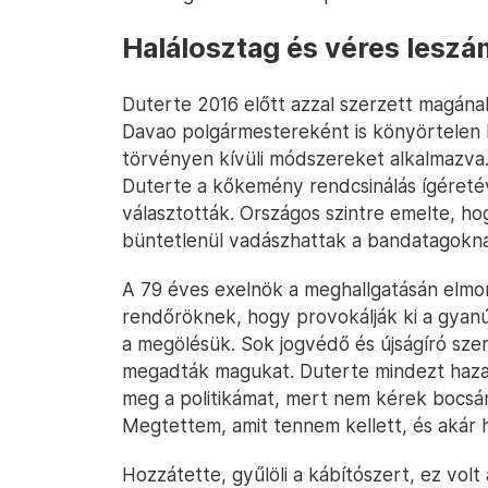
Halálosztag és véres lesz
Duterte 2016 előtt azzal szerzett magának
Davao polgármestereként is könyörtelen h
törvényen kívüli módszereket alkalmazva. 
Duterte a kőkemény rendcsinálás ígéreté
választották. Országos szintre emelte, h
büntetlenül vadászhattak a bandatagoknak
A 79 éves exelnök a meghallgatásán elmon
rendőröknek, hogy provokálják ki a gyanús
a megölésük. Sok jogvédő és újságíró szeri
megadták magukat. Duterte mindezt haza
meg a politikámat, mert nem kérek bocsá
Megtettem, amit tennem kellett, és akár h
Hozzátette, gyűlöli a kábítószert, ez volt