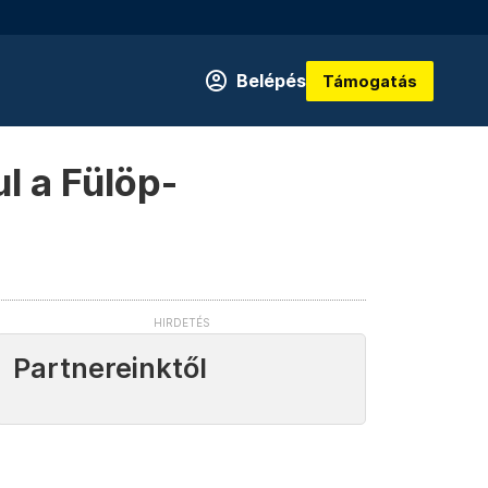
Belépés
Támogatás
l a Fülöp-
Partnereinktől