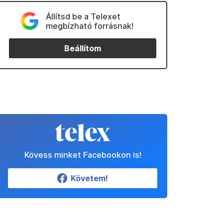
Állítsd be a Telexet
megbízható forrásnak!
Beállítom
Kövess minket Facebookon is!
Követem!