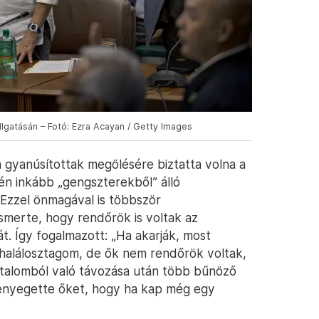
lgatásán – Fotó: Ezra Acayan / Getty Images
 gyanúsítottak megölésére biztatta volna a
én inkább „gengszterekből” álló
. Ezzel önmagával is többször
smerte, hogy rendőrök is voltak az
át. Így fogalmazott: „Ha akarják, most
 halálosztagom, de ők nem rendőrök voltak,
atalomból való távozása után több bűnöző
 fenyegette őket, hogy ha kap még egy