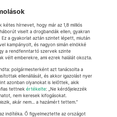
ámolások
 kétes hírnevet, hogy már az 1,8 milliós
áborút viselt a drogbandák ellen, gyakran
Ez a gyakorlat aztán szintet lépett, miután
vel kampányolt, és nagyon simán elnökké
ogy a rendfenntartó szervek szinte
 vélt emberekre, ami ezrek halálát okozta.
dta: polgármesterként azt tanácsolta a
ítottak ellenállását, és akkor igazolást nyer
nt azonban olyanokat is lelőttek, akik
fias tettnek
értékelte
: „Ne kérdőjelezzék
natot, nem keresek kifogásokat.
iszik, akár nem... a hazámért tettem.”
 az indítéka. Ő figyelmeztette az országot