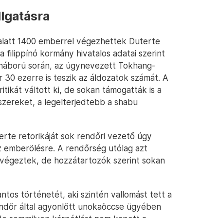
lgatásra
alatt 1400 emberrel végezhettek Duterte
a filippínó kormány hivatalos adatai szerint
 háború során, az úgynevezett Tokhang-
30 ezerre is teszik az áldozatok számát. A
tikát váltott ki, de sokan támogatták is a
 szereket, a legelterjedtebb a shabu
erte retorikáját sok rendőri vezető úgy
az emberölésre. A rendőrség utólag azt
 végeztek, de hozzátartozók szerint sokan
tos történetét, aki szintén vallomást tett a
endőr által agyonlőtt unokaöccse ügyében