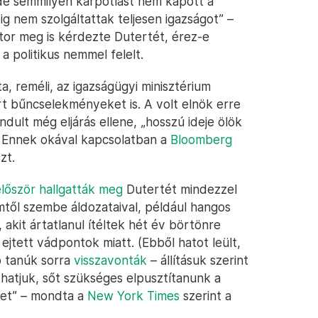
e semmilyen kárpótlást nem kapott a
g nem szolgáltattak teljesen igazságot” –
átor meg is kérdezte Dutertét, érez-e
 a politikus nemmel felelt.
a, reméli, az igazságügyi minisztérium
t bűncselekményeket is. A volt elnök erre
ndult még eljárás ellene, „hosszú ideje ölök
. Ennek okával kapcsolatban a
Bloomberg
zt.
először hallgatták meg
Dutertét mindezzel
től szembe áldozataival, például hangos
, akit ártatlanul ítéltek hét év börtönre
jtett vádpontok miatt. (Ebből hatot leült,
ó tanúk sorra
visszavonták
– állításuk szerint
thatjuk, sőt szükséges elpusztítanunk a
ket” – mondta a
New York Times
szerint a