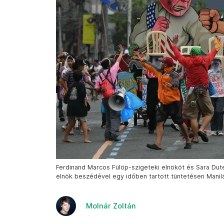
Ferdinand Marcos Fülöp-szigeteki elnököt és Sara Dute
elnök beszédével egy időben tartott tüntetésen Maniláb
Molnár Zoltán