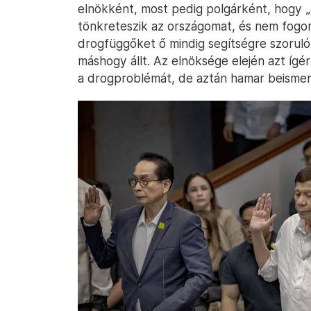
elnökként, most pedig polgárként, hogy „a
tönkreteszik az országomat, és nem fogom
drogfüggőket ő mindig segítségre szoruló
máshogy állt. Az elnöksége elején azt ígé
a drogproblémát, de aztán hamar beismer