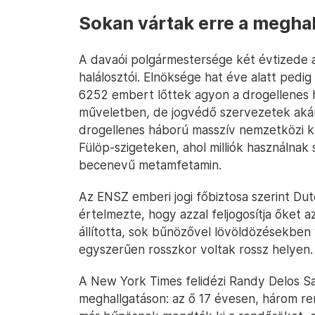
Sokan vártak erre a meghal
A davaói polgármestersége két évtizede 
halálosztói. Elnöksége hat éve alatt pedig 
6252 embert lőttek agyon a drogellenes
műveletben, de jogvédő szervezetek akár 
drogellenes háború masszív nemzetközi kri
Fülöp-szigeteken, ahol milliók használnak
becenevű metamfetamin.
Az ENSZ emberi jogi főbiztosa szerint Dut
értelmezte, hogy azzal feljogosítja őket 
állította, sok bűnözővel lövöldözésekben
egyszerűen rosszkor voltak rossz helyen.
A New York Times felidézi Randy Delos San
meghallgatáson: az ő 17 évesen, három r