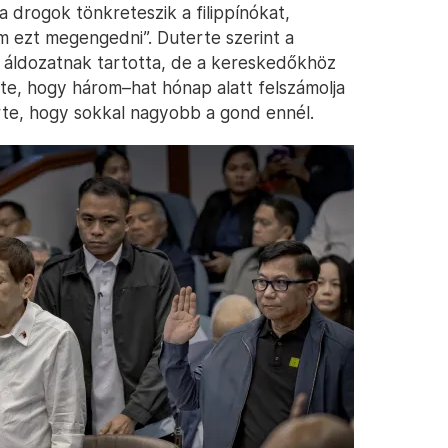
 drogok tönkreteszik a filippínókat,
 ezt megengedni”. Duterte szerint a
 áldozatnak tartotta, de a kereskedőkhöz
rte, hogy három–hat hónap alatt felszámolja
te, hogy sokkal nagyobb a gond ennél.