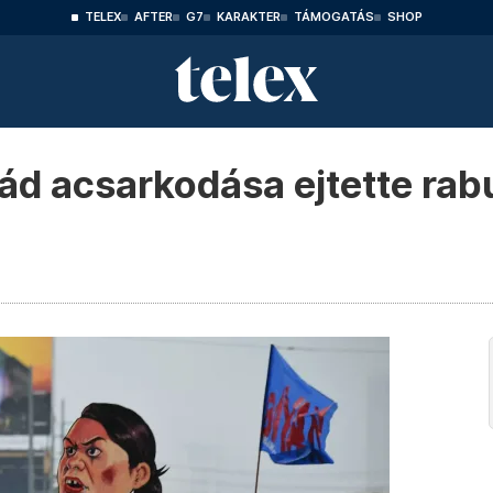
TELEX
AFTER
G7
KARAKTER
TÁMOGATÁS
SHOP
ád acsarkodása ejtette rabu