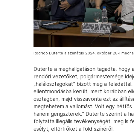
Rodrigo Duterte a szenátus 2024. október 28-i meghal
Duterte a meghallgatáson tagadta, hogy a
rendőri vezetőket, polgármestersége idej
„halálosztagokat” bízott meg a feladattal
ellentmondásba került, mert korábban eli
osztagban, majd visszavonta ezt az állítás
megtehetem a vallomást. Volt egy hétfős
hanem gengszterek.” Duterte szerint a h
folytatta illegális tevékenységét, meg is
esélyt, eltörli őket a föld színéről.