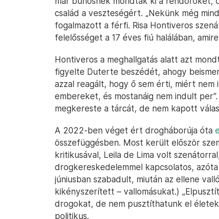
már bűnösnek mondták ki a rendőröket, d
család a veszteségért. „Nekünk még mindi
fogalmazott a férfi. Risa Hontiveros szen
felelősséget a 17 éves fiú halálában, amire
Hontiveros a meghallgatás alatt azt mondt
figyelte Duterte beszédét, ahogy beismer
azzal reagált, hogy ő sem érti, miért nem i
embereket, és mostanáig nem indult per”
megkereste a tárcát, de nem kapott válas
A 2022-ben véget ért drogháborúja óta
összefüggésben. Most került először szem
kritikusával, Leila de Lima volt szenátorral
drogkereskedelemmel kapcsolatos, azóta e
júniusban szabadult, miután az ellene vall
kikényszerített – vallomásukat.) „Elpusztí
drogokat, de nem pusztíthatunk el élete
politikus.