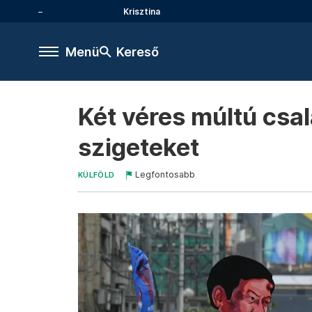
Krisztina
Menü
Kereső
Két véres múltú csal
szigeteket
Legfontosabb
KÜLFÖLD