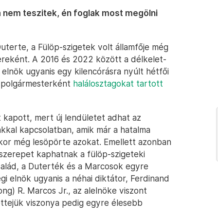
a nem teszitek, én foglak most megölni
Duterte, a Fülöp-szigetek volt államfője még
reként. A 2016 és 2022 között a délkelet-
ó elnök ugyanis egy kilencórásra nyúlt hétfői
 polgármesterként
halálosztagokat tartott
 kapott, mert új lendületet adhat az
kkal kapcsolatban, amik már a hatalma
kkor még lesöpörte azokat. Emellett azonban
szerepet kaphatnak a fülöp-szigeteki
család, a Duterték és a Marcosok egyre
egi elnök ugyanis a néhai diktátor, Ferdinand
g) R. Marcos Jr., az alelnöke viszont
ettejük viszonya pedig egyre élesebb