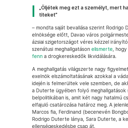
„Öljétek meg ezt a személyt, mert h
titeket”
– mondta saját bevallása szerint Rodrigo 
elnöksége előtt, Davao város polgármeste
ázsiai szigetországot véres kézzel irányít
szenátusi meghallgatáson
elismerte
, hogy
fenn
a drogkereskedők likvidálására.
A meghallgatás világszerte nagy figyelmet
exelnök elszámoltatásának azokkal a váda
idején is felmerültek vele szemben, de a
a Duterte ügyében folyó meghallgatások 
belpolitikában is, amit két nagy hatalmú 
elfajuló csatározása határoz meg. A jelenl
Marcos fia, Ferdinand (becenevén Bongbon
Rodrigo Duterte lánya, Sara Duterte, a k
ellenségeskedésbe csap át.