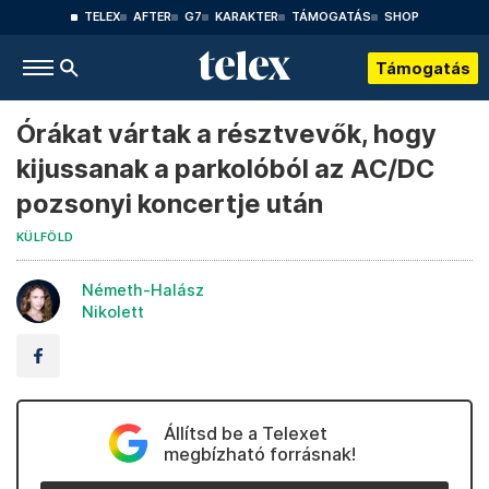
TELEX
AFTER
G7
KARAKTER
TÁMOGATÁS
SHOP
Támogatás
Órákat vártak a résztvevők, hogy
kijussanak a parkolóból az AC/DC
pozsonyi koncertje után
KÜLFÖLD
Németh-Halász
Nikolett
Állítsd be a Telexet
megbízható forrásnak!