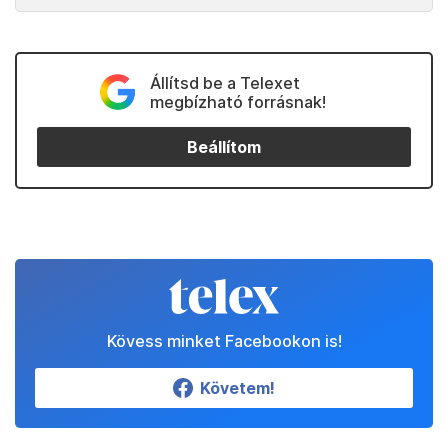
Állítsd be a Telexet
megbízható forrásnak!
Beállítom
Kövess minket Facebookon is!
Követem!