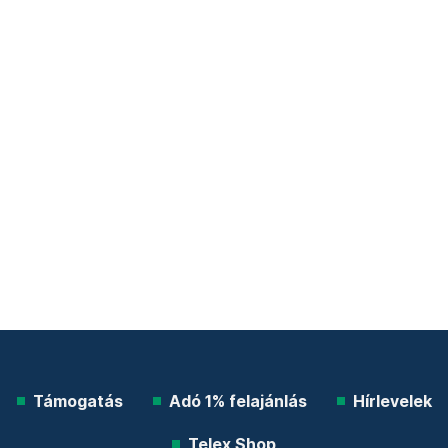
Támogatás
Adó 1% felajánlás
Hírlevelek
Telex Shop