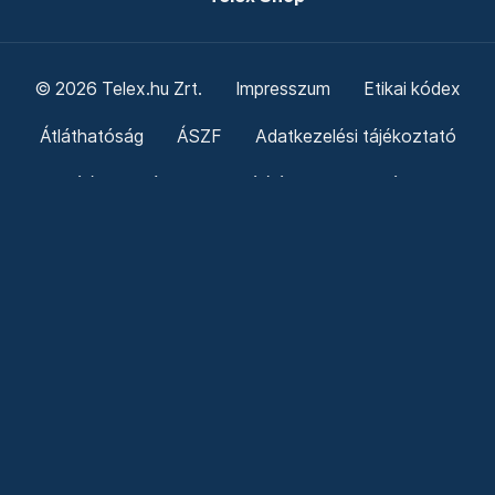
© 2026 Telex.hu Zrt.
Impresszum
Etikai kódex
Átláthatóság
ÁSZF
Adatkezelési tájékoztató
Sütitájékoztató
Süti beállítások
Szabályzatok
Kommentelési szabályzat
Telex Sales