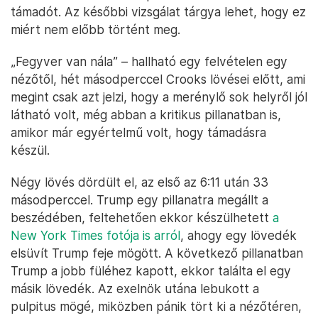
támadót. Az későbbi vizsgálat tárgya lehet, hogy ez
miért nem előbb történt meg.
„Fegyver van nála” – hallható egy felvételen egy
nézőtől, hét másodperccel Crooks lövései előtt, ami
megint csak azt jelzi, hogy a merénylő sok helyről jól
látható volt, még abban a kritikus pillanatban is,
amikor már egyértelmű volt, hogy támadásra
készül.
Négy lövés dördült el, az első az 6:11 után 33
másodperccel. Trump egy pillanatra megállt a
beszédében, feltehetően ekkor készülhetett
a
New York Times fotója is arról
, ahogy egy lövedék
elsüvít Trump feje mögött. A következő pillanatban
Trump a jobb füléhez kapott, ekkor találta el egy
másik lövedék. Az exelnök utána lebukott a
pulpitus mögé, miközben pánik tört ki a nézőtéren,