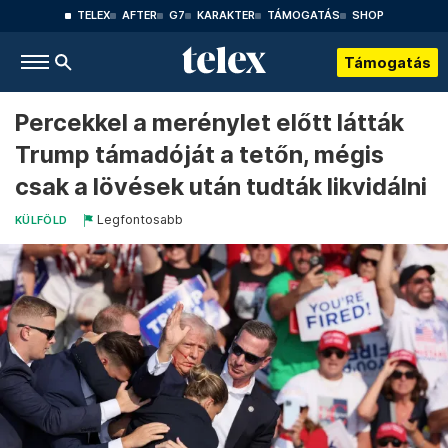
TELEX
AFTER
G7
KARAKTER
TÁMOGATÁS
SHOP
Támogatás
Percekkel a merénylet előtt látták
Trump támadóját a tetőn, mégis
csak a lövések után tudták likvidálni
Legfontosabb
KÜLFÖLD