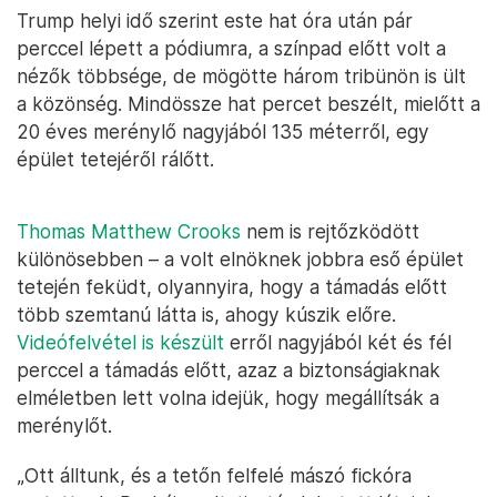
Trump helyi idő szerint este hat óra után pár
perccel lépett a pódiumra, a színpad előtt volt a
nézők többsége, de mögötte három tribünön is ült
a közönség. Mindössze hat percet beszélt, mielőtt a
20 éves merénylő nagyjából 135 méterről, egy
épület tetejéről rálőtt.
Thomas Matthew Crooks
nem is rejtőzködött
különösebben – a volt elnöknek jobbra eső épület
tetején feküdt, olyannyira, hogy a támadás előtt
több szemtanú látta is, ahogy kúszik előre.
Videófelvétel is készült
erről nagyjából két és fél
perccel a támadás előtt, azaz a biztonságiaknak
elméletben lett volna idejük, hogy megállítsák a
merénylőt.
„Ott álltunk, és a tetőn felfelé mászó fickóra