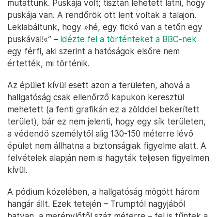
mutattunk. Puskája volt; tisztán lehetett látni, hogy
puskája van. A rendőrök ott lent voltak a talajon.
Lekiabáltunk, hogy »hé, egy fickó van a tetőn egy
puskával!«” –
idézte fel a történteket a BBC-nek
egy férfi, aki szerint a hatóságok elsőre nem
értették, mi történik.
Az épület kívül esett azon a területen, ahová a
hallgatóság csak ellenőrző kapukon keresztül
mehetett (a fenti grafikán ez a zölddel bekerített
terület), bár ez nem jelenti, hogy egy sík területen,
a védendő személytől alig 130-150 méterre lévő
épület nem állhatna a biztonságiak figyelme alatt. A
felvételek alapján nem is hagyták teljesen figyelmen
kívül.
A pódium közelében, a hallgatóság mögött három
hangár állt. Ezek tetején – Trumptól nagyjából
hatvan, a merénylőtől száz méterre – fel is tűntek a