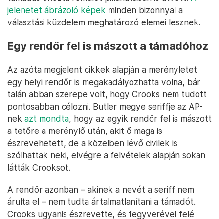
jelenetet ábrázoló képek
minden bizonnyal a
választási küzdelem meghatározó elemei lesznek.
Egy rendőr fel is mászott a támadóhoz
Az azóta megjelent cikkek alapján a merényletet
egy helyi rendőr is megakadályozhatta volna, bár
talán abban szerepe volt, hogy Crooks nem tudott
pontosabban célozni. Butler megye seriffje az AP-
nek
azt mondta
, hogy az egyik rendőr fel is mászott
a tetőre a merénylő után, akit ő maga is
észrevehetett, de a közelben lévő civilek is
szólhattak neki, elvégre a felvételek alapján sokan
látták Crooksot.
A rendőr azonban – akinek a nevét a seriff nem
árulta el – nem tudta ártalmatlanítani a támadót.
Crooks ugyanis észrevette, és fegyverével felé