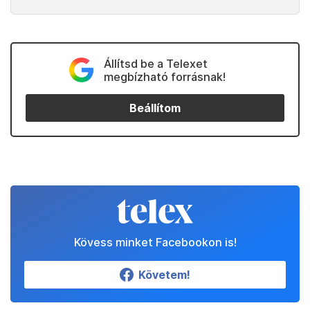
Itt írtunk részletesebben
az első reakciókról és
arról, hogy nehéz idők várnak a rettentően
polarizált Amerikára a merénylet után.
Kedvenceink
Partnereinktől
Állítsd be a Telexet
megbízható forrásnak!