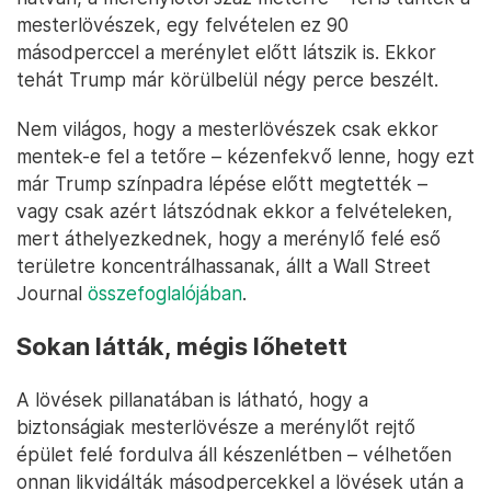
mesterlövészek, egy felvételen ez 90
másodperccel a merénylet előtt látszik is. Ekkor
tehát Trump már körülbelül négy perce beszélt.
Nem világos, hogy a mesterlövészek csak ekkor
mentek-e fel a tetőre – kézenfekvő lenne, hogy ezt
már Trump színpadra lépése előtt megtették –
vagy csak azért látszódnak ekkor a felvételeken,
mert áthelyezkednek, hogy a merénylő felé eső
területre koncentrálhassanak, állt a Wall Street
Journal
összefoglalójában
.
Sokan látták, mégis lőhetett
A lövések pillanatában is látható, hogy a
biztonságiak mesterlövésze a merénylőt rejtő
épület felé fordulva áll készenlétben – vélhetően
onnan likvidálták másodpercekkel a lövések után a