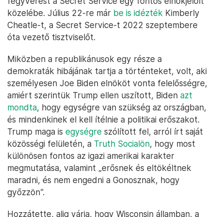
A támadó Thomas Matthew Crooks – Fotó: Handout / AFP
Trump és Biden is egységre szólított
fel
Mike Johnson, a képviselőház republikánus elnöke
azt mondta, alapos vizsgálat fogja követni az
esetet, fel kell deríteni, hogy engedhetett egy
fegyverest a Secret Service egy fontos elnökjelölt
közelébe. Július 22-re már
be is idézték
Kimberly
Cheatle-t, a Secret Service-t 2022 szeptembere
óta vezető tisztviselőt.
Miközben a republikánusok egy része a