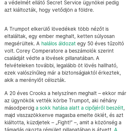
a védelmét ellátó Secret Service ügynökei pedig
azt kiáltozták, hogy vetődjön a földre.
A Trumpot elkerülő lövedékek több nézőt is
eltaláltak, egy ember meghalt, ketten súlyosan
megsérültek. A
halálos áldozat
egy 50 éves tűzoltó
volt. Corey Comperatore a beszámolók szerint
családját védte a lövések pillanatában. A
felvételeken további, legalább öt lövés hallható,
ezek valószínűleg már a biztonságiaktól érkeztek,
akik a merénylőt célozták.
A 20 éves Crooks a helyszínen meghalt – ekkor már
az ügynökök vették körbe Trumpot, aki néhány
másodpercig
a sokk hatása alatt a cipőjéről beszélt
,
majd visszazökkenve magasba emelte öklét, és azt
kiáltotta, küzdjetek – „Fight!” –, amit a közönség a
támadás okozta rémület pillanatában is átvett.
A