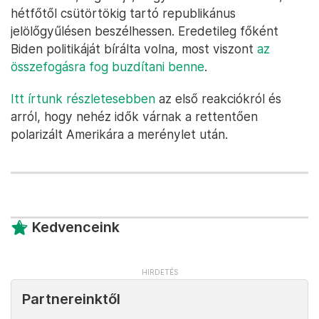
demokraták hibájának tartja a történteket, volt, aki
személyesen Joe Biden elnököt vonta felelősségre,
amiért szerintük Trump ellen uszított, Biden
azt
mondta
, hogy egységre van szükség az országban,
és mindenkinek el kell ítélnie a politikai erőszakot.
Trump maga is
egységre
szólított fel, arról írt saját
közösségi felületén, a
Truth Socialön
, hogy most
különösen fontos az igazi amerikai karakter
megmutatása, valamint „erősnek és eltökéltnek
maradni, és nem engedni a Gonosznak, hogy
győzzön”.
Hozzátette, alig várja, hogy Wisconsin államban, a
hétfőtől csütörtökig tartó republikánus
jelölőgyűlésen beszélhessen. Eredetileg főként
Biden politikáját bírálta volna, most viszont
az
összefogásra fog buzdítani benne
.