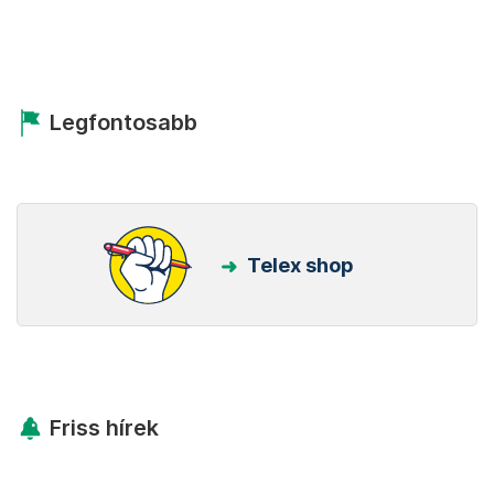
Beállítom
Kövess minket Facebookon is!
Követem!
Legfontosabb