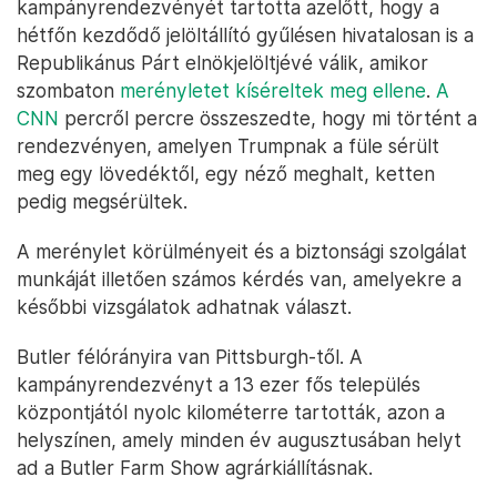
kampányrendezvényét tartotta azelőtt, hogy a
hétfőn kezdődő jelöltállító gyűlésen hivatalosan is a
Republikánus Párt elnökjelöltjévé válik, amikor
szombaton
merényletet kíséreltek meg ellene
.
A
CNN
percről percre összeszedte, hogy mi történt a
rendezvényen, amelyen Trumpnak a füle sérült
meg egy lövedéktől, egy néző meghalt, ketten
pedig megsérültek.
A merénylet körülményeit és a biztonsági szolgálat
munkáját illetően számos kérdés van, amelyekre a
későbbi vizsgálatok adhatnak választ.
Butler félórányira van Pittsburgh-től. A
kampányrendezvényt a 13 ezer fős település
központjától nyolc kilométerre tartották, azon a
helyszínen, amely minden év augusztusában helyt
ad a Butler Farm Show agrárkiállításnak.