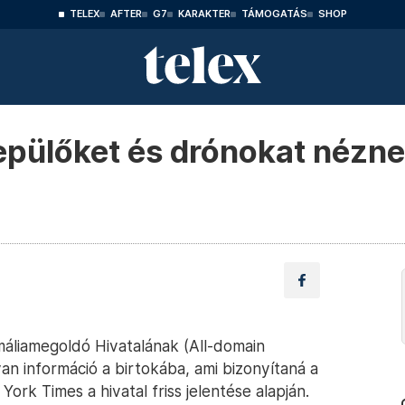
TELEX
AFTER
G7
KARAKTER
TÁMOGATÁS
SHOP
epülőket és drónokat nézn
áliamegoldó Hivatalának (All-domain
an információ a birtokába, ami bizonyítaná a
ork Times a hivatal friss jelentése alapján.