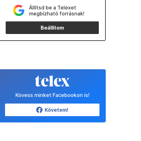
Állítsd be a Telexet
megbízható forrásnak!
Beállítom
Kövess minket Facebookon is!
Követem!