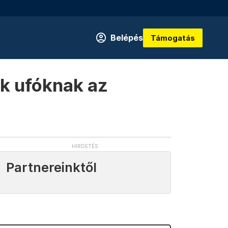
Belépés
Támogatás
ek ufóknak az
Partnereinktől