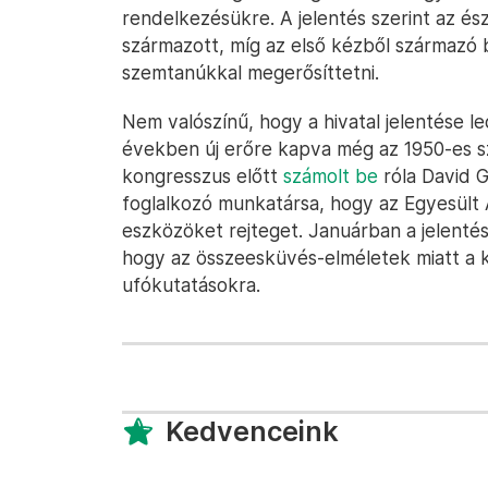
rendelkezésükre. A jelentés szerint az é
származott, míg az első kézből származó
szemtanúkkal megerősíttetni.
Nem valószínű, hogy a hivatal jelentése lec
években új erőre kapva még az 1950-es szi
kongresszus előtt
számolt be
róla David 
foglalkozó munkatársa, hogy az Egyesül
eszközöket rejteget. Januárban a jelentés
hogy az összeesküvés-elméletek miatt a ko
ufókutatásokra.
Kedvenceink