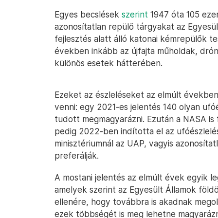
Egyes becslések
szerint
1947 óta 105 ezer
azonosítatlan repülő tárgyakat az Egyesü
fejlesztés alatt álló katonai kémrepülők t
években inkább az újfajta műholdak, dróno
különös esetek hátterében.
Ezeket az észleléseket az elmúlt években
venni: egy 2021-es jelentés 140 olyan ufó
tudott megmagyarázni. Ezután a NASA is f
pedig 2022-ben indította el az ufóészlelé
minisztériumnál az UAP, vagyis azonosítatl
preferálják.
A mostani jelentés az elmúlt évek egyik le
amelyek szerint az Egyesült Államok földö
ellenére, hogy továbbra is akadnak megolda
ezek többségét is meg lehetne magyarázni