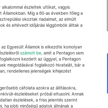
 alkalommal észleltek ufókat, vagyis
lt Államokban. Míg a 60-as években főleg a
esztrepülési okoztak riadalmat, az elmúlt
k és eltévedt időjárási léggömbök álltak a
 az Egyesült Államok is elkezdte komolyan
észlelésről
számolt be,
amit a Pentagon sem
oglalkozni kezdett az üggyel, a Pentagon
sek megoldásával foglalkozó hivatalát, bár a
an, rendellenes jelenségek kifejezést
gerősebb cáfolata azokra az állításokra,
nkívüli-észleléseket próbál eltusolni. Annak
tlan észlelések, a friss jelentés szerint
, ha jobb minőségű adatok állnának a