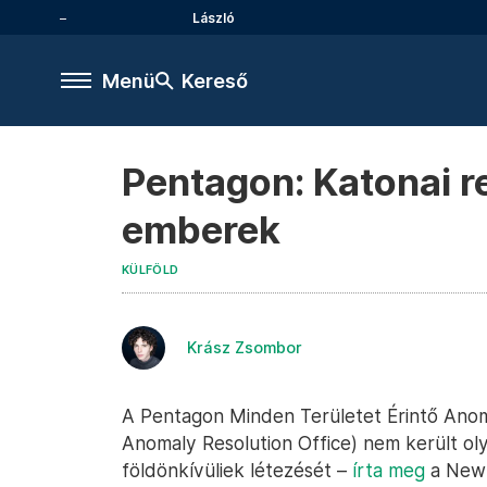
László
Menü
Kereső
Pentagon: Katonai r
emberek
KÜLFÖLD
Krász Zsombor
A Pentagon Minden Területet Érintő Anom
Anomaly Resolution Office) nem került oly
földönkívüliek létezését –
írta meg
a New Y