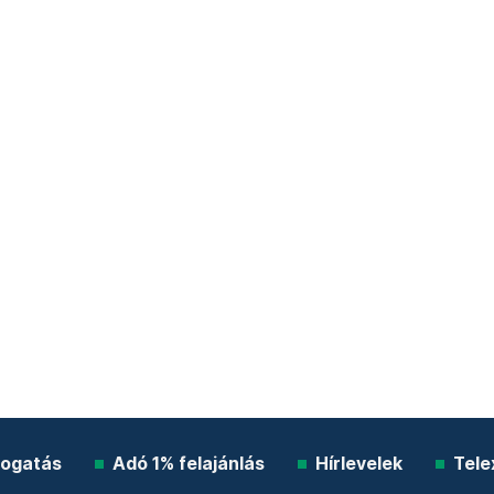
ogatás
Adó 1% felajánlás
Hírlevelek
Tele