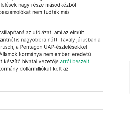
szlelések nagy része másodkézből
 beszámolókat nem tudták más
sillapítaná az ufólázat, ami az elmúlt
ntnél is nagyobbra nőtt. Tavaly júliusban a
Grusch, a Pentagon UAP-észlelésekkel
t Államok kormánya nem emberi eredetű
t készítő hivatal vezetője
arról beszélt,
rmány dollármilliókat költ az