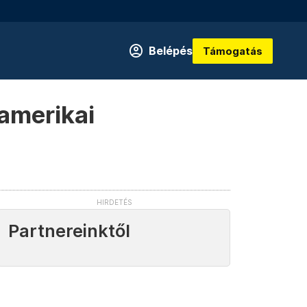
Belépés
Támogatás
amerikai
Partnereinktől