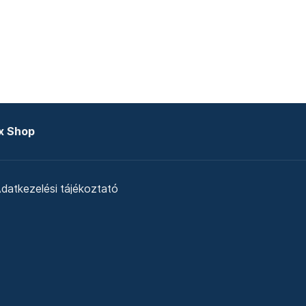
x Shop
datkezelési tájékoztató
zat
Telex Sales