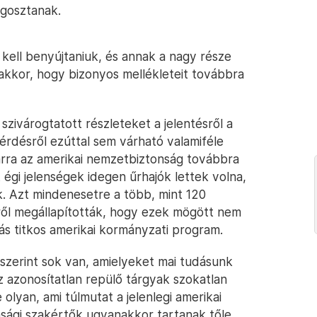
egosztanak.
 kell benyújtaniuk, és annak a nagy része
nakkor, hogy bizonyos mellékleteit továbbra
zivárogtatott részleteket a jelentésről a
kérdésről ezúttal sem várható valamiféle
t arra az amerikai nemzetbiztonság továbbra
 égi jelenségek idegen űrhajók lettek volna,
k. Azt mindenesetre a több, mint 120
ől megállapították, hogy ezek mögött nem
más titkos amerikai kormányzati program.
 szerint sok van, amielyeket mai tudásunk
z azonosítatlan repülő tárgyak szokatlan
 olyan, ami túlmutat a jelenlegi amerikai
sági szakértők ugyanakkor tartanak tőle,