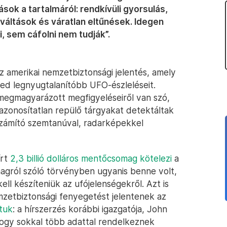
sok a tartalmáról: rendkívüli gyorsulás,
nyváltások és váratlan eltűnések. Idegen
i, sem cáfolni nem tudják”.
z amerikai nemzetbiztonsági jelentés, amely
zed legnyugtalanítóbb UFO-észleléseit.
 megmagyarázott megfigyeléseiről van szó,
zonosítatlan repülő tárgyakat detektáltak
számító szemtanúval, radarképekkel
írt
2,3 billió dolláros mentőcsomag kötelezi
a
magról szóló törvényben ugyanis benne volt,
ll készíteniük az ufójelenségekről. Azt is
mzetbiztonsági fenyegetést jelentenek az
tuk
: a hírszerzés korábbi igazgatója, John
hogy sokkal több adattal rendelkeznek