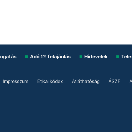
ogatás
Adó 1% felajánlás
Hírlevelek
Tele
Impresszum
Etikai kódex
Átláthatóság
ÁSZF
A
Süti beállítások
Szabályzatok
Kommentelési szabály