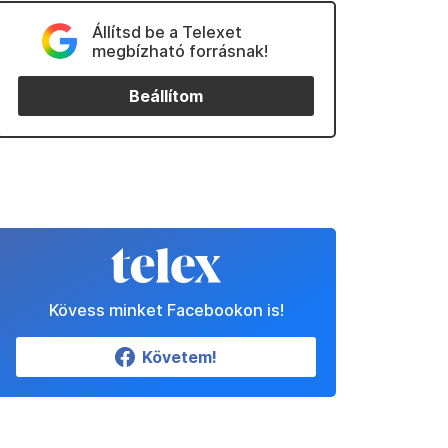
Állítsd be a Telexet
megbízható forrásnak!
Beállítom
Kövess minket Facebookon is!
Követem!