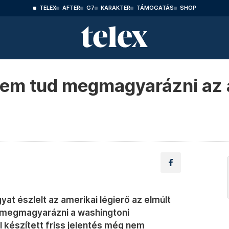
TELEX
AFTER
G7
KARAKTER
TÁMOGATÁS
SHOP
nem tud megmagyarázni az 
yat észlelt az amerikai légierő az elmúlt
 megmagyarázni a washingtoni
 készített friss jelentés még nem