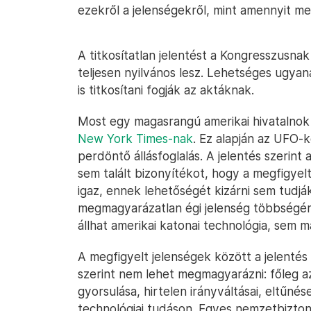
ezekről a jelenségekről, mint amennyit m
A titkosítatlan jelentést a Kongresszusnak
teljesen nyilvános lesz. Lehetséges ugya
is titkosítani fogják az aktáknak.
Most egy magasrangú amerikai hivatalnok s
New York Times-nak
. Ez alapján az UFO-
perdöntő állásfoglalás. A jelentés szerin
sem talált bizonyítékot, hogy a megfigyelt
igaz, ennek lehetőségét kizárni sem tudjá
megmagyarázatlan égi jelenség többségér
állhat amerikai katonai technológia, sem 
A megfigyelt jelenségek között a jelentés
szerint nem lehet megmagyarázni: főleg a
gyorsulása, hirtelen irányváltásai, eltűnése
technológiai tudáson. Egyes nemzetbizton