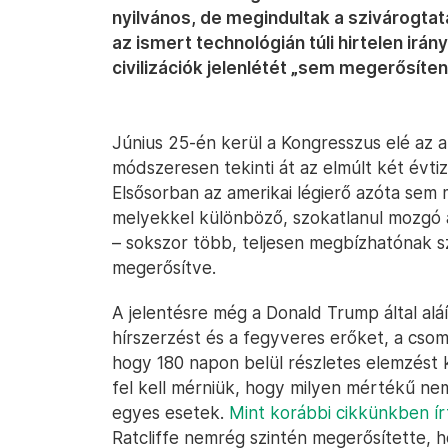
nyilvános, de megindultak a szivárogtatá
az ismert technológián túli hirtelen irá
civilizációk jelenlétét „sem megerősíten
Június 25-én kerül a Kongresszus elé az a
módszeresen tekinti át az elmúlt két évti
Elsősorban az amerikai légierő azóta sem
melyekkel különböző, szokatlanul mozgó a
– sokszor több, teljesen megbízhatónak 
megerősítve.
A jelentésre még a Donald Trump által alá
hírszerzést és a fegyveres erőket, a cso
hogy 180 napon belül részletes elemzést ke
fel kell mérniük, hogy milyen mértékű ne
egyes esetek.
Mint korábbi cikkünkben ír
Ratcliffe nemrég szintén megerősítette, 