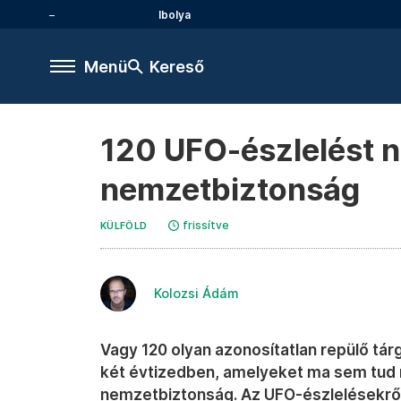
Ibolya
Menü
Kereső
120 UFO-észlelést 
nemzetbiztonság
frissítve
KÜLFÖLD
Kolozsi Ádám
Vagy 120 olyan azonosítatlan repülő tárg
két évtizedben, amelyeket ma sem tud
nemzetbiztonság. Az UFO-észlelésekről