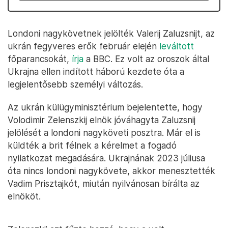
Londoni nagykövetnek jelölték Valerij Zaluzsnijt, az
ukrán fegyveres erők február elején
leváltott
főparancsokát,
írja
a BBC. Ez volt az oroszok által
Ukrajna ellen indított háború kezdete óta a
legjelentősebb személyi változás.
Az ukrán külügyminisztérium bejelentette, hogy
Volodimir Zelenszkij elnök jóváhagyta Zaluzsnij
jelölését a londoni nagyköveti posztra. Már el is
küldték a brit félnek a kérelmet a fogadó
nyilatkozat megadására. Ukrajnának 2023 júliusa
óta nincs londoni nagykövete, akkor menesztették
Vadim Prisztajkót, miután nyilvánosan bírálta az
elnököt.