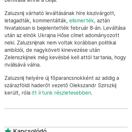
Zaluzsnij várható leváltásának híre kiszivárgott,
letagadták, kommentálták,
elismerték
, aztán
hivatalosan is bejelentették február 8-án. Leváltása
után az elnök Ukrajna Hőse címet adományozott
neki. Zaluzsnijnak nem voltak korábban politikai
ambíciói, de nagyköveti kinevezése után
Zelenszkijnek még kevésbé kell attól tartania, hogy
riválisává válna.
Zaluzsnij helyére új főparancsnokként az addig a
szárazföldi haderőt vezető Olekszandr Szirszkij
került, róla
itt írtunk részletesebben
.
Kapcsolódó