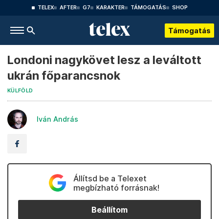
TELEX
AFTER
G7
KARAKTER
TÁMOGATÁS
SHOP
Támogatás
Londoni nagykövet lesz a leváltott
ukrán főparancsnok
KÜLFÖLD
Iván András
Állítsd be a Telexet
megbízható forrásnak!
Beállítom