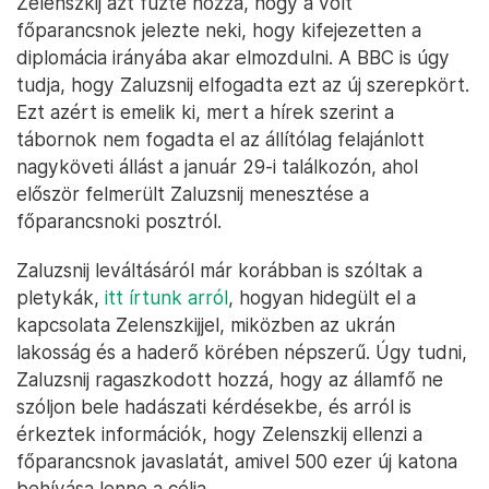
Zelenszkij azt fűzte hozzá, hogy a volt
főparancsnok jelezte neki, hogy kifejezetten a
diplomácia irányába akar elmozdulni. A BBC is úgy
tudja, hogy Zaluzsnij elfogadta ezt az új szerepkört.
Ezt azért is emelik ki, mert a hírek szerint a
tábornok nem fogadta el az állítólag felajánlott
nagyköveti állást a január 29-i találkozón, ahol
először felmerült Zaluzsnij menesztése a
főparancsnoki posztról.
Zaluzsnij leváltásáról már korábban is szóltak a
pletykák,
itt írtunk arról
, hogyan hidegült el a
kapcsolata Zelenszkijjel, miközben az ukrán
lakosság és a haderő körében népszerű. Úgy tudni,
Zaluzsnij ragaszkodott hozzá, hogy az államfő ne
szóljon bele hadászati kérdésekbe, és arról is
érkeztek információk, hogy Zelenszkij ellenzi a
főparancsnok javaslatát, amivel 500 ezer új katona
behívása lenne a célja.