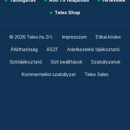
Támogatás
Adó 1% felajánlás
Hírlevelek
Telex Shop
© 2026 Telex.hu Zrt.
Impresszum
Etikai kódex
Átláthatóság
ÁSZF
Adatkezelési tájékoztató
Sütitájékoztató
Süti beállítások
Szabályzatok
Kommentelési szabályzat
Telex Sales