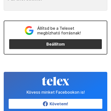
Állítsd be a Telexet
megbízható forrásnak!
Beállítom
Kövess minket Facebookon is!
Követem!