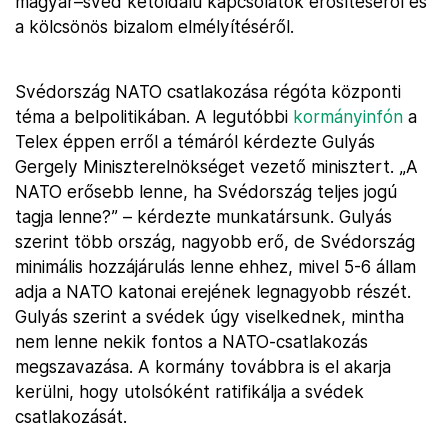
magyar–svéd kétoldalú kapcsolatok erősítéséről és
a kölcsönös bizalom elmélyítéséről.
Svédország NATO csatlakozása régóta központi
téma a belpolitikában. A legutóbbi
kormányinfón
a
Telex éppen erről a témáról kérdezte Gulyás
Gergely Miniszterelnökséget vezető minisztert. „A
NATO erősebb lenne, ha Svédország teljes jogú
tagja lenne?” – kérdezte munkatársunk. Gulyás
szerint több ország, nagyobb erő, de Svédország
minimális hozzájárulás lenne ehhez, mivel 5-6 állam
adja a NATO katonai erejének legnagyobb részét.
Gulyás szerint a svédek úgy viselkednek, mintha
nem lenne nekik fontos a NATO-csatlakozás
megszavazása. A kormány továbbra is el akarja
kerülni, hogy utolsóként ratifikálja a svédek
csatlakozását.