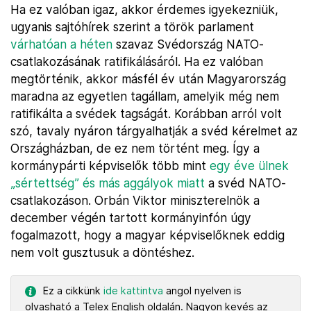
Ha ez valóban igaz, akkor érdemes igyekezniük,
ugyanis sajtóhírek szerint a török parlament
várhatóan a héten
szavaz Svédország NATO-
csatlakozásának ratifikálásáról. Ha ez valóban
megtörténik, akkor másfél év után Magyarország
maradna az egyetlen tagállam, amelyik még nem
ratifikálta a svédek tagságát. Korábban arról volt
szó, tavaly nyáron tárgyalhatják a svéd kérelmet az
Országházban, de ez nem történt meg. Így a
kormánypárti képviselők több mint
egy éve ülnek
„sértettség” és más aggályok miatt
a svéd NATO-
csatlakozáson. Orbán Viktor miniszterelnök a
december végén tartott kormányinfón úgy
fogalmazott, hogy a magyar képviselőknek eddig
nem volt gusztusuk a döntéshez.
Ez a cikkünk
ide kattintva
angol nyelven is
olvasható a Telex English oldalán. Nagyon kevés az