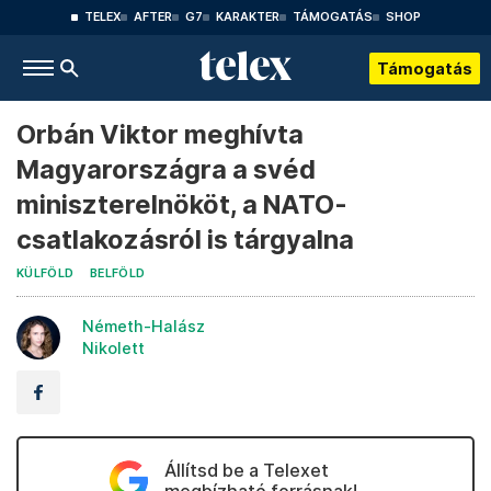
TELEX
AFTER
G7
KARAKTER
TÁMOGATÁS
SHOP
Támogatás
Orbán Viktor meghívta
Magyarországra a svéd
miniszterelnököt, a NATO-
csatlakozásról is tárgyalna
KÜLFÖLD
BELFÖLD
Németh-Halász
Nikolett
Állítsd be a Telexet