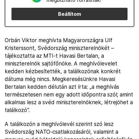
megbízható forrásnak!
Beállítom
Orbán Viktor meghívta Magyarországra Ulf
Kristerssont, Svédország miniszterelnökét –
tájékoztatta az MTI-t Havasi Bertalan, a
miniszterelnök sajtófőnöke. A meghívólevelet
kedden kézbesítették, a találkozónak konkrét
dátuma még nincs. Megkeresésünkre Havasi
Bertalan kedden délután azt írta: „a meghívás
természetesen nem egy adott időpontra szól; amint
alkalmas lesz a svéd miniszterelnöknek, létrejöhet a
találkozó”.
A találkozón a meghívólevél szerint szó lesz
Svédország NATO-csatlakozásáról, valamint a