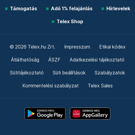
Támogatás
Adó 1% felajánlás
Hírlevelek
Telex Shop
© 2026 Telex.hu Zrt.
Impresszum
Etikai kódex
Átláthatóság
ÁSZF
Adatkezelési tájékoztató
Sütitájékoztató
Süti beállítások
Szabályzatok
Kommentelési szabályzat
Telex Sales