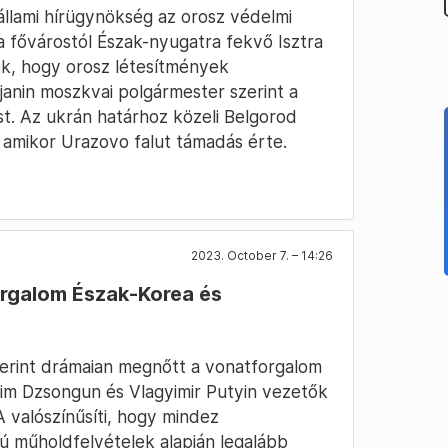
állami hírügynökség az orosz védelmi
a fővárostól Észak-nyugatra fekvő Isztra
ék, hogy orosz létesítmények
janin moszkvai polgármester szerint a
t. Az ukrán határhoz közeli Belgorod
amikor Urazovo falut támadás érte.
2023. October 7. – 14:26
orgalom Észak-Korea és
zerint drámaian megnőtt a vonatforgalom
im Dzsongun és Vlagyimir Putyin vezetők
A valószínűsíti, hogy mindez
ú műholdfelvételek alapján legalább