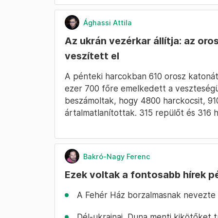
Ághassi Attila
Az ukrán vezérkar állítja: az or
veszített el
A pénteki harcokban 610 orosz katonát 
ezer 700 főre emelkedett a veszteségük 
beszámoltak, hogy 4800 harckocsit, 91
ártalmatlanítottak. 315 repülőt és 316 
Bakró-Nagy Ferenc
Ezek voltak a fontosabb hírek 
A Fehér Ház borzalmasnak nevezte a 
Dél-ukrajnai, Duna menti kikötőket 