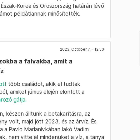
 Észak-Korea és Oroszország határán lévő
ámot példátlannak minősítették.
2023. October 7. – 12:50
okba a falvakba, amit a
íz
ott
több családot, akik el tudtak
ból, amiket június elején elöntött a
rozó gátja.
 készen álltunk a betakarításra, az
ny volt, majd jött 2023, és az árvíz. És
ta a Pavlo Marianivkában lakó Vadim
, nem vitte el mindenüket a víz, a tanya