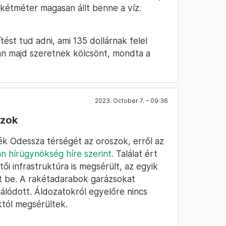
kétméter magasan állt benne a víz.
ést tud adni, ami 135 dollárnak felel
an majd szeretnek kölcsönt, mondta a
2023. October 7. – 09:36
szok
ték Odessza térségét az oroszok, erről az
an hírügynökség híre szerint.
Találat ért
ői infrastruktúra is megsérült, az egyik
t be. A rakétadarabok garázsokat
gálódott. Áldozatokról egyelőre nincs
któl megsérültek.