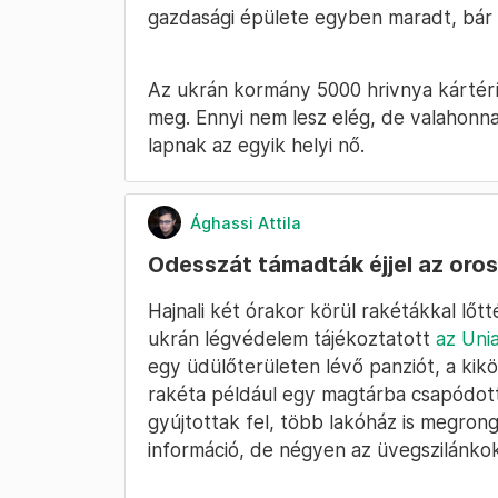
gazdasági épülete egyben maradt, bár 
Az ukrán kormány 5000 hrivnya kártérít
meg. Ennyi nem lesz elég, de valahonn
lapnak az egyik helyi nő.
Ághassi Attila
Odesszát támadták éjjel az oro
Hajnali két órakor körül rakétákkal lőt
ukrán légvédelem tájékoztatott
az Uni
egy üdülőterületen lévő panziót, a kiköt
rakéta például egy magtárba csapódot
gyújtottak fel, több lakóház is megron
információ, de négyen az üvegszilánko