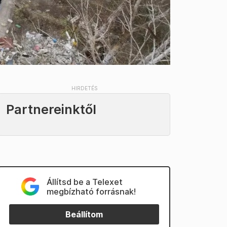
Partnereinktől
Állítsd be a Telexet
megbízható forrásnak!
Beállítom