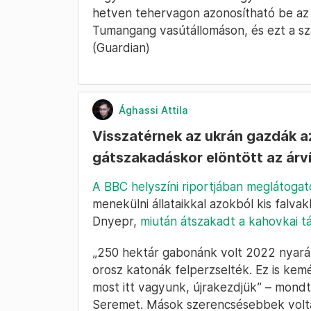
hetven tehervagon azonosítható be az
Tumangang vasútállomáson, és ezt a sz
(Guardian)
Ághassi Attila
Visszatérnek az ukrán gazdák az
gátszakadáskor elöntött az árv
A BBC helyszíni riportjában meglátogat
menekülni állataikkal azokból kis falvak
Dnyepr,
miután átszakadt a kahovkai tá
„250 hektár gabonánk volt 2022 nyarán,
orosz katonák felperzselték. Ez is kemé
most itt vagyunk, újrakezdjük” – mond
Seremet. Mások szerencsésebbek voltak