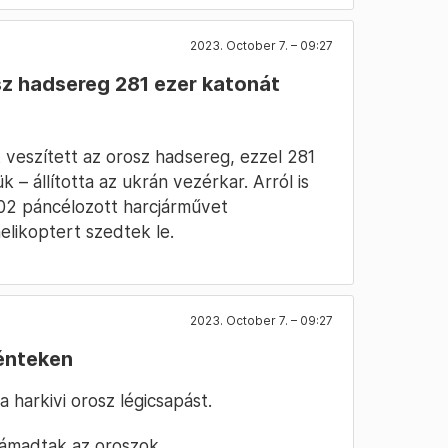
2023. October 7. – 09:27
osz hadsereg 281 ezer katonát
veszített az orosz hadsereg, ezzel 281
– állította az ukrán vezérkar. Arról is
02 páncélozott harcjárművet
helikoptert szedtek le.
2023. October 7. – 09:27
pénteken
harkivi orosz légicsapást.
támadtak az oroszok.