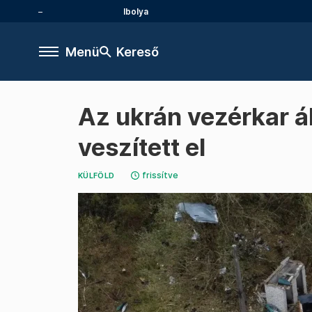
Ibolya
Menü
Kereső
Az ukrán vezérkar ál
veszített el
frissítve
KÜLFÖLD