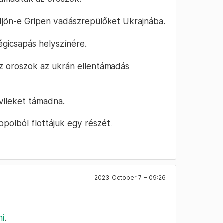
djön-e Gripen vadászrepülőket Ukrajnába.
égicsapás helyszínére.
z oroszok az ukrán ellentámadás
ivileket támadna.
polból flottájuk egy részét.
2023. October 7. – 09:26
ni
.