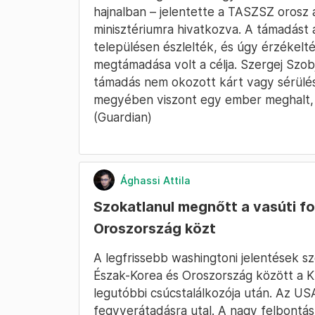
hajnalban – jelentette a TASZSZ orosz 
minisztériumra hivatkozva. A támadást 
településen észlelték, és úgy érzékelt
megtámadása volt a célja. Szergej Szob
támadás nem okozott kárt vagy sérülés
megyében viszont egy ember meghalt, 
(Guardian)
Ághassi Attila
Szokatlanul megnőtt a vasúti f
Oroszország közt
A legfrissebb washingtoni jelentések s
Észak-Korea és Oroszország között a K
legutóbbi csúcstalálkozója után. Az US
fegyverátadásra utal. A nagy felbontás