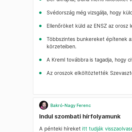
Svédország még vizsgálja, hogy kül
Ellenőröket küld az ENSZ az orosz l
Többszintes bunkereket építenek a
körzeteiben.
A Kreml továbbra is tagadja, hogy c
Az oroszok elköltöztették Szevaszto
Bakró-Nagy Ferenc
Indul szombati hírfolyamunk
A pénteki híreket
itt tudják visszaolvas