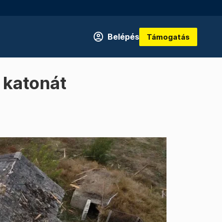
Belépés
Támogatás
r katonát