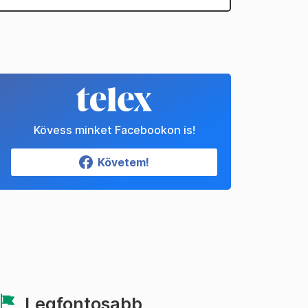
Kövess minket Facebookon is!
Követem!
Legfontosabb