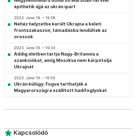
Negyvenmilliárd dolláros Marshall-tervvel
építhetik újjá az ukrán ipart
2023. June 19. – 19:38
Nehéz helyzetbe került Ukrajna a keleti
frontszakaszon, támadásba lendültek az
oroszok
2023. June 19. – 19:33
Addig életben tartja Nagy-Britannia a
szankciókat, amíg Moszkva nem kárpótolja
Ukrajnát
2023. June 19. – 16:55
Ukrán külügy: Fogva tarthatják a
Magyarországra szállított hadifoglyokat
Kapcsolódó