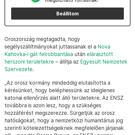
megbízható forrásnak!
Beállítom
Oroszország megtagadta, hogy
segélyszállítmányokat juttassanak el a
Nova
Kahovka-i gát felrobbantása
után
elárasztott
herszoni területekre
– állítja az
Egyesült Nemzetek
Szervezete
.
„Az orosz kormány mindeddig elutasította a
kérésünket, hogy beléphessünk az ideiglenes
katonai ellenőrzés alatt álló területekre. Az ENSZ
továbbra is azon lesz, hogy a szükséges
hozzáférést megszerezze. Sürgetjük az orosz
hatóságokat, hogy a nemzetközi humanitárius jog
szerinti kötelezettségeiknek megfelelően járjanak