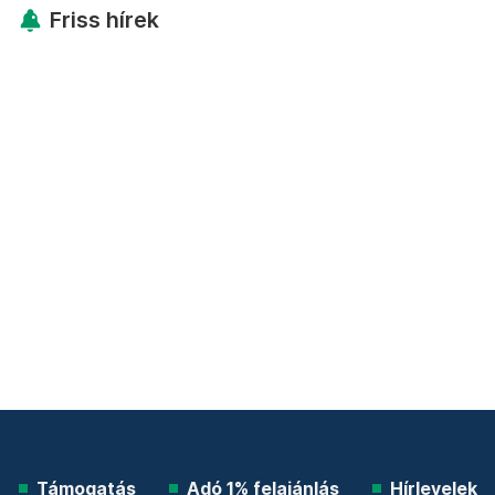
Friss hírek
Támogatás
Adó 1% felajánlás
Hírlevelek