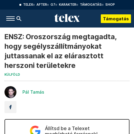
TELEX
AFTER
G7
KARAKTER
TÁMOGATÁS
SHOP
Támogatás
ENSZ: Oroszország megtagadta,
hogy segélyszállítmányokat
juttassanak el az elárasztott
herszoni területekre
KÜLFÖLD
Pál Tamás
Állítsd be a Telexet