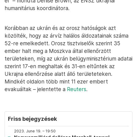
el” – mondta Denise Brown, az ENSZ ukrajnai
humanitárius koordinátora.
Korábban az ukrán és az orosz hatóságok azt
közölték, hogy az árvíz halálos áldozatainak száma
52-re emelkedett. Orosz tisztviselők szerint 35
ember halt meg a Moszkva által ellenőrzött
területeken, míg az ukrán belügyminisztérium adatai
szerint 17-en meghaltak és 31-en eltűntek az
Ukrajna ellenőrzése alatt álló területeteken.
Mindkét oldalon több mint 11 ezer embert
evakuáltak – jelentette a
Reuters
.
Friss bejegyzések
2023. June 19. – 19:50