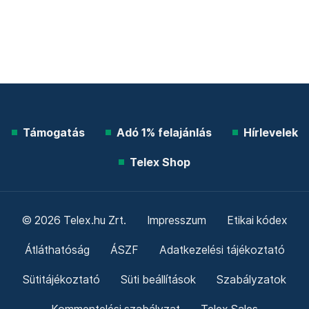
Támogatás
Adó 1% felajánlás
Hírlevelek
Telex Shop
© 2026 Telex.hu Zrt.
Impresszum
Etikai kódex
Átláthatóság
ÁSZF
Adatkezelési tájékoztató
Sütitájékoztató
Süti beállítások
Szabályzatok