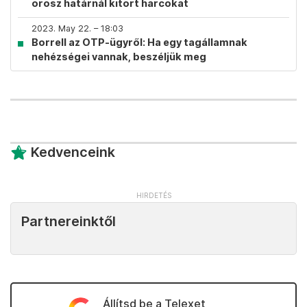
orosz határnál kitört harcokat
2023. May 22. – 18:03
Borrell az OTP-ügyről: Ha egy tagállamnak
nehézségei vannak, beszéljük meg
Kedvenceink
Partnereinktől
Állítsd be a Telexet