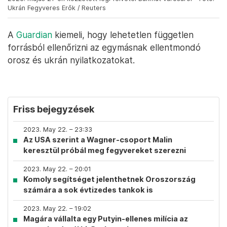
Ukrán Fegyveres Erők / Reuters
A
Guardian
kiemeli, hogy lehetetlen független
forrásból ellenőrizni az egymásnak ellentmondó
orosz és ukrán nyilatkozatokat.
Friss bejegyzések
2023. May 22. – 23:33
Az USA szerint a Wagner-csoport Malin
keresztül próbál meg fegyvereket szerezni
2023. May 22. – 20:01
Komoly segítséget jelenthetnek Oroszország
számára a sok évtizedes tankok is
2023. May 22. – 19:02
Magára vállalta egy Putyin-ellenes milícia az