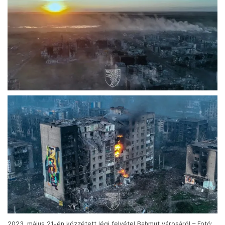
2023. május 21-én közzétett légi felvétel Bahmut városáról – Fotó: