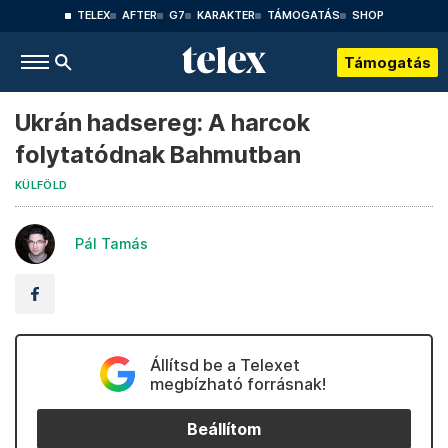
TELEX
AFTER
G7
KARAKTER
TÁMOGATÁS
SHOP
Támogatás
Ukrán hadsereg: A harcok
folytatódnak Bahmutban
KÜLFÖLD
Pál Tamás
Állítsd be a Telexet
megbízható forrásnak!
Beállítom