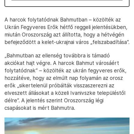
A harcok folytatódnak Bahmutban – közölték az
Ukrán Fegyveres Erők hétfő reggeli jelentésükben,
miután Oroszország azt állította, hogy a hétvégén
befejeződött a kelet-ukrajnai város „felszabadítása”.
„Bahmutban az ellenség továbbra is támadó
akciókat hajt végre. A harcok Bahmut városáért
folytatódnak” – közölték az ukrán fegyveres erők,
hozzátéve, hogy az elmúlt nap folyamán az orosz
erők „sikertelenül próbálták visszaszerezni az
elveszett állásokat a közeli Ivanivszke településtől
délre”. A jelentés szerint Oroszország légi
csapásokat is mért Bahmutra.