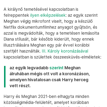
A királynő temetésével kapcsolatban is
felreppentek
ilyen elképzelések
: az egyik szerint
Meghan végig mikrofont viselt, hogy a készülő
Netflix dokumentumfilmhez anyagot gyűjtsön, és
azzal is megvádolták, hogy a temetésen lemásolta
Diana stílusát, bár később kiderült, hogy ennek
illusztrálására Meghan egy pár évvel korábbi
szettjét használták.
III. Károly koronázásával
kapcsolatban is születtek összeesküvés-elméletek:
az egyik legvadabb
szerint
Meghan
álruhában mégis ott volt a koronázáson,
amelyen hivatalosan csak Harry herceg
vett részt.
Harry és Meghan 2021-ben elhagyta minden
közösségimédia-felületét, amelyet korábban