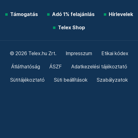
Támogatás
Adó 1% felajánlás
Hírlevelek
Telex Shop
© 2026 Telex.hu Zrt.
Impresszum
Etikai kódex
Átláthatóság
ÁSZF
Adatkezelési tájékoztató
Sütitájékoztató
Süti beállítások
Szabályzatok
Kommentelési szabályzat
Telex Sales