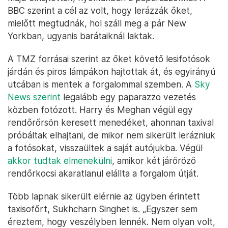
BBC szerint a cél az volt, hogy lerázzák őket,
mielőtt megtudnák, hol száll meg a pár New
Yorkban, ugyanis barátaiknál laktak.
A TMZ forrásai szerint az őket követő lesifotósok
járdán és piros lámpákon hajtottak át, és egyirányú
utcában is mentek a forgalommal szemben. A
Sky
News szerint
legalább egy paparazzo vezetés
közben fotózott. Harry és Meghan végül egy
rendőrőrsön keresett menedéket, ahonnan taxival
próbáltak elhajtani, de mikor nem sikerült lerázniuk
a fotósokat, visszaültek a saját autójukba. Végül
akkor tudtak elmenekülni
, amikor két járőröző
rendőrkocsi akaratlanul elállta a forgalom útját.
Több lapnak sikerült elérnie az ügyben érintett
taxisofőrt, Sukhcharn Singhet is. „Egyszer sem
éreztem, hogy veszélyben lennék. Nem olyan volt,