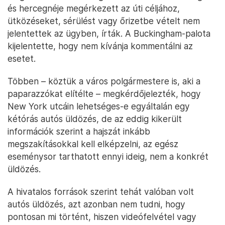
és hercegnéje megérkezett az úti céljához,
ütközéseket, sérülést vagy őrizetbe vételt nem
jelentettek az ügyben, írták. A Buckingham-palota
kijelentette, hogy nem kívánja kommentálni az
esetet.
Többen – köztük a város polgármestere is, aki a
paparazzókat elítélte – megkérdőjelezték, hogy
New York utcáin lehetséges-e egyáltalán egy
kétórás autós üldözés, de az eddig kikerült
információk szerint a hajszát inkább
megszakításokkal kell elképzelni, az egész
eseménysor tarthatott ennyi ideig, nem a konkrét
üldözés.
A hivatalos források szerint tehát valóban volt
autós üldözés, azt azonban nem tudni, hogy
pontosan mi történt, hiszen videófelvétel vagy