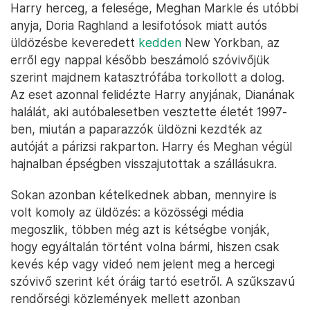
Harry herceg, a felesége, Meghan Markle és utóbbi
anyja, Doria Raghland a lesifotósok miatt autós
üldözésbe keveredett
kedden
New Yorkban, az
erről egy nappal később beszámoló szóvivőjük
szerint majdnem katasztrófába torkollott a dolog.
Az eset azonnal felidézte Harry anyjának, Dianának
halálát, aki autóbalesetben vesztette életét 1997-
ben, miután a paparazzók üldözni kezdték az
autóját a párizsi rakparton. Harry és Meghan végül
hajnalban épségben visszajutottak a szállásukra.
Sokan azonban kételkednek abban, mennyire is
volt komoly az üldözés: a közösségi média
megoszlik, többen még azt is kétségbe vonják,
hogy egyáltalán történt volna bármi, hiszen csak
kevés kép vagy videó nem jelent meg a hercegi
szóvivő szerint két óráig tartó esetről. A szűkszavú
rendőrségi közlemények mellett azonban