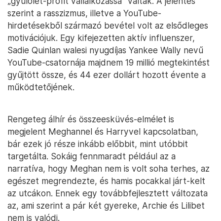
„gyűlölet-profit vállalkozássá” váltak. A jelentés
szerint a rasszizmus, illetve a YouTube-
hirdetésekből származó bevétel volt az elsődleges
motivációjuk. Egy kifejezetten aktív influenszer,
Sadie Quinlan walesi nyugdíjas Yankee Wally nevű
YouTube-csatornája majdnem 19 millió megtekintést
gyűjtött össze, és 44 ezer dollárt hozott évente a
működtetőjének.
Rengeteg álhír és összeesküvés-elmélet is
megjelent Meghannel és Harryvel kapcsolatban,
bár ezek jó része inkább előbbit, mint utóbbit
targetálta. Sokáig fennmaradt például az a
narratíva, hogy Meghan nem is volt soha terhes, az
egészet megrendezte, és hamis pocakkal járt-kelt
az utcákon. Ennek egy továbbfejlesztett változata
az, ami szerint a pár két gyereke, Archie és Lilibet
nem is valódi.