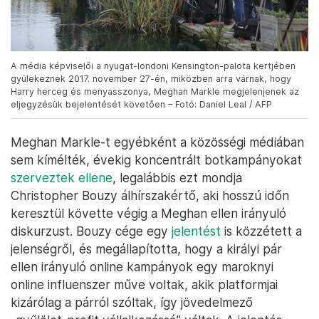
A média képviselői a nyugat-londoni Kensington-palota kertjében
gyülekeznek 2017. november 27-én, miközben arra várnak, hogy
Harry herceg és menyasszonya, Meghan Markle megjelenjenek az
eljegyzésük bejelentését követően – Fotó: Daniel Leal / AFP
Meghan Markle-t egyébként a közösségi médiában
sem kímélték, évekig koncentrált botkampányokat
szerveztek ellene
, legalábbis ezt mondja
Christopher Bouzy álhírszakértő, aki hosszú időn
keresztül követte végig a Meghan ellen irányuló
diskurzust. Bouzy cége egy
jelentést
is közzétett a
jelenségről, és megállapította, hogy a királyi pár
ellen irányuló online kampányok egy maroknyi
online influenszer műve voltak, akik platformjai
kizárólag a párról szóltak, így jövedelmező