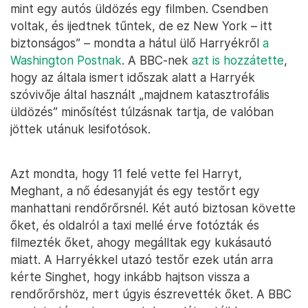
mint egy autós üldözés egy filmben. Csendben
voltak, és ijedtnek tűntek, de ez New York – itt
biztonságos” – mondta a hátul ülő Harryékről
a
Washington Postnak
. A BBC-nek
azt is hozzátette
,
hogy az általa ismert időszak alatt a Harryék
szóvivője által használt „majdnem katasztrofális
üldözés” minősítést túlzásnak tartja, de valóban
jöttek utánuk lesifotósok.
Azt mondta, hogy 11 felé vette fel Harryt,
Meghant, a nő édesanyját és egy testőrt egy
manhattani rendőrőrsnél. Két autó biztosan követte
őket, és oldalról a taxi mellé érve fotózták és
filmezték őket, ahogy megálltak egy kukásautó
miatt. A Harryékkel utazó testőr ezek után arra
kérte Singhet, hogy inkább hajtson vissza a
rendőrőrshöz, mert úgyis észrevették őket. A BBC