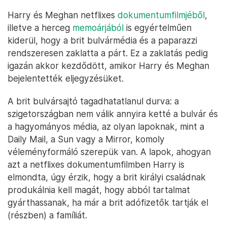
Harry és Meghan netflixes
dokumentumfilmjéből
,
illetve a herceg
memoárjából
is egyértelműen
kiderül, hogy a brit bulvármédia és a paparazzi
rendszeresen zaklatta a párt. Ez a zaklatás pedig
igazán akkor kezdődött, amikor Harry és Meghan
bejelentették eljegyzésüket.
A brit bulvársajtó tagadhatatlanul durva: a
szigetországban nem válik annyira ketté a bulvár és
a hagyományos média, az olyan lapoknak, mint a
Daily Mail, a Sun vagy a Mirror, komoly
véleményformáló szerepük van. A lapok, ahogyan
azt a netflixes dokumentumfilmben Harry is
elmondta, úgy érzik, hogy a brit királyi családnak
produkálnia kell magát, hogy abból tartalmat
gyárthassanak, ha már a brit adófizetők tartják el
(részben) a famíliát.