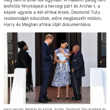
lesifotós fényképezi a hercegi párt és Archie-t, a
képek ugyanis a dél-afrikai érsek, Desmond Tutu
rezidenciáján készültek, előre megbeszélt módon,
Harry és Meghan afrikai útját dokumentálva.
Harry herceg, Meghan és kisfiuk, Archie, Desmond Tutu érsekkel és