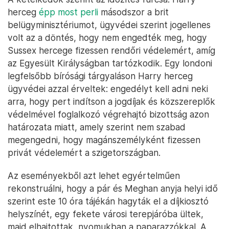
herceg
épp most perli
másodszor a brit
belügyminisztériumot, ügyvédei szerint jogellenes
volt az a döntés, hogy nem engedték meg, hogy
Sussex hercege fizessen rendőri védelemért, amíg
az Egyesült Királyságban tartózkodik. Egy londoni
legfelsőbb bírósági tárgyaláson Harry herceg
ügyvédei azzal érveltek: engedélyt kell adni neki
arra, hogy pert indítson a jogdíjak és közszereplők
védelmével foglalkozó végrehajtó bizottság azon
határozata miatt, amely szerint nem szabad
megengedni, hogy magánszemélyként fizessen
privát védelemért a szigetországban.
Az eseményekből azt lehet egyértelműen
rekonstruálni, hogy a pár és Meghan anyja helyi idő
szerint este 10 óra tájékán hagyták el a díjkiosztó
helyszínét, egy fekete városi terepjáróba ültek,
majd elhajtottak, nyomukban a paparazzókkal. A