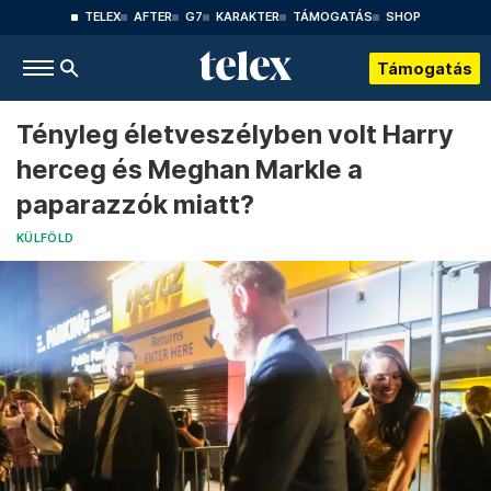
TELEX
AFTER
G7
KARAKTER
TÁMOGATÁS
SHOP
Támogatás
Tényleg életveszélyben volt Harry
herceg és Meghan Markle a
paparazzók miatt?
KÜLFÖLD