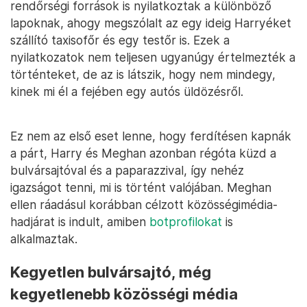
rendőrségi források is nyilatkoztak a különböző
lapoknak, ahogy megszólalt az egy ideig Harryéket
szállító taxisofőr és egy testőr is. Ezek a
nyilatkozatok nem teljesen ugyanúgy értelmezték a
történteket, de az is látszik, hogy nem mindegy,
kinek mi él a fejében egy autós üldözésről.
Ez nem az első eset lenne, hogy ferdítésen kapnák
a párt, Harry és Meghan azonban régóta küzd a
bulvársajtóval és a paparazzival, így nehéz
igazságot tenni, mi is történt valójában. Meghan
ellen ráadásul korábban célzott közösségimédia-
hadjárat is indult, amiben
botprofilokat
is
alkalmaztak.
Kegyetlen bulvársajtó, még
kegyetlenebb közösségi média