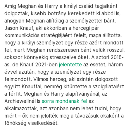
Amíg Meghan és Harry a királyi család tagjaiként
dolgoztak, kisebb botrány kerekedett ki abból is,
ahogyan Meghan állítólag a személyzettel bánt.
Jason Knauf, aki akkoriban a hercegi pár
kommunikációs stratégiájáért felelt, maga állította,
hogy a királyi személyzet egy része azért mondott
fel, mert Meghan rendszeresen bánt velük rosszul,
sokszor könnyekig stresszelve őket. A sztori 2018-
as, de Knauf 2021-ben
jelentette
az esetet, három
évvel azután, hogy a személyzet egy része
felmondott. Vilmos herceg, aki szintén dolgozott
együtt Knauffal, nemrég kitüntette a szolgálataiért
a férfit. Meghan és Harry alapítványánál, az
Archiewellnél is
sorra mondanak fel
az
alkalmazottak, azt azonban nem lehet tudni, hogy
miért – ők nem jelölték meg a távozásuk okaként a
főnökség viselkedését.