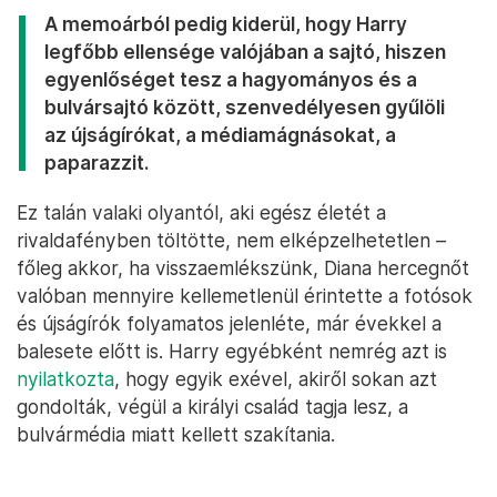
A memoárból pedig kiderül, hogy Harry
legfőbb ellensége valójában a sajtó, hiszen
egyenlőséget tesz a hagyományos és a
bulvársajtó között, szenvedélyesen gyűlöli
az újságírókat, a médiamágnásokat, a
paparazzit.
Ez talán valaki olyantól, aki egész életét a
rivaldafényben töltötte, nem elképzelhetetlen –
főleg akkor, ha visszaemlékszünk, Diana hercegnőt
valóban mennyire kellemetlenül érintette a fotósok
és újságírók folyamatos jelenléte, már évekkel a
balesete előtt is. Harry egyébként nemrég azt is
nyilatkozta
, hogy egyik exével, akiről sokan azt
gondolták, végül a királyi család tagja lesz, a
bulvármédia miatt kellett szakítania.