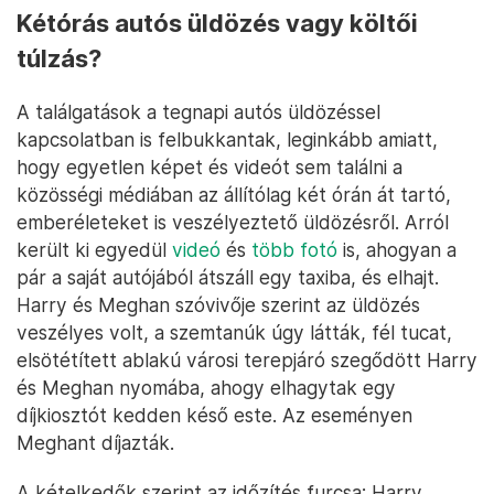
Kétórás autós üldözés vagy költői
túlzás?
A találgatások a tegnapi autós üldözéssel
kapcsolatban is felbukkantak, leginkább amiatt,
hogy egyetlen képet és videót sem találni a
közösségi médiában az állítólag két órán át tartó,
emberéleteket is veszélyeztető üldözésről. Arról
került ki egyedül
videó
és
több fotó
is, ahogyan a
pár a saját autójából átszáll egy taxiba, és elhajt.
Harry és Meghan szóvivője szerint az üldözés
veszélyes volt, a szemtanúk úgy látták, fél tucat,
elsötétített ablakú városi terepjáró szegődött Harry
és Meghan nyomába, ahogy elhagytak egy
díjkiosztót kedden késő este. Az eseményen
Meghant díjazták.
A kételkedők szerint az időzítés furcsa: Harry