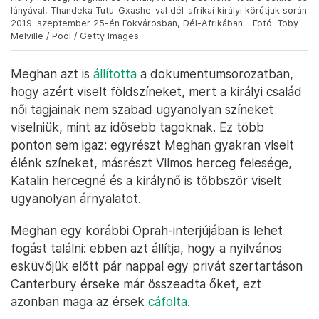
lányával, Thandeka Tutu-Gxashe-val dél-afrikai királyi körútjuk során
2019. szeptember 25-én Fokvárosban, Dél-Afrikában – Fotó: Toby
Melville / Pool / Getty Images
Meghan azt is
állította
a dokumentumsorozatban,
hogy azért viselt földszíneket, mert a királyi család
női tagjainak nem szabad ugyanolyan színeket
viselniük, mint az idősebb tagoknak. Ez több
ponton sem igaz: egyrészt Meghan gyakran viselt
élénk színeket, másrészt Vilmos herceg felesége,
Katalin hercegné és a királynő is többször viselt
ugyanolyan árnyalatot.
Meghan egy korábbi Oprah-interjújában is lehet
fogást találni: ebben azt állítja, hogy a nyilvános
esküvőjük előtt pár nappal egy privát szertartáson
Canterbury érseke már összeadta őket, ezt
azonban maga az érsek
cáfolta
.