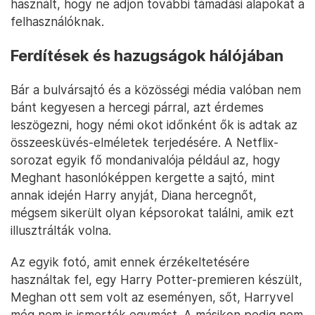
használt, hogy ne adjon további támadási alapokat a
felhasználóknak.
Ferdítések és hazugságok hálójában
Bár a bulvársajtó és a közösségi média valóban nem
bánt kegyesen a hercegi párral, azt érdemes
leszögezni, hogy némi okot időnként ők is adtak az
összeesküvés-elméletek terjedésére. A Netflix-
sorozat egyik fő mondanivalója például az, hogy
Meghant hasonlóképpen kergette a sajtó, mint
annak idején Harry anyját, Diana hercegnőt,
mégsem sikerült olyan képsorokat találni, amik ezt
illusztrálták volna.
Az egyik fotó, amit ennek érzékeltetésére
használtak fel, egy Harry Potter-premieren készült,
Meghan ott sem volt az eseményen, sőt, Harryvel
még nem is ismerték egymást. A másikon pedig nem