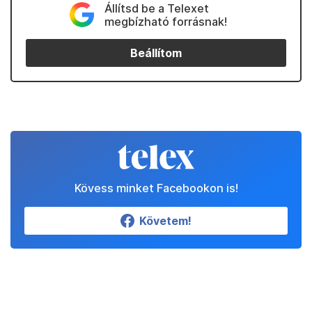
Állítsd be a Telexet
megbízható forrásnak!
Beállítom
Kövess minket Facebookon is!
Követem!