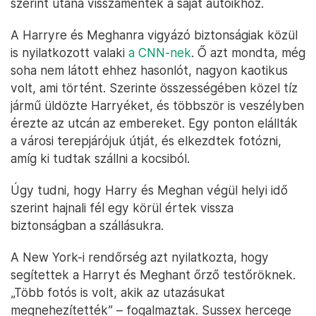
szerint utána visszamentek a saját autóikhoz.
A Harryre és Meghanra vigyázó biztonságiak közül
is nyilatkozott valaki
a CNN-nek
. Ő azt mondta, még
soha nem látott ehhez hasonlót, nagyon kaotikus
volt, ami történt. Szerinte összességében közel tíz
jármű üldözte Harryéket, és többször is veszélyben
érezte az utcán az embereket. Egy ponton elállták
a városi terepjárójuk útját, és elkezdtek fotózni,
amíg ki tudtak szállni a kocsiból.
Úgy tudni, hogy Harry és Meghan végül helyi idő
szerint hajnali fél egy körül értek vissza
biztonságban a szállásukra.
A New York-i rendőrség azt nyilatkozta, hogy
segítettek a Harryt és Meghant őrző testőröknek.
„Több fotós is volt, akik az utazásukat
megnehezítették” – fogalmaztak. Sussex hercege