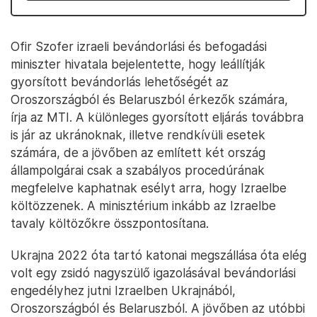
Ofir Szofer izraeli bevándorlási és befogadási
miniszter hivatala bejelentette, hogy leállítják
gyorsított bevándorlás lehetőségét az
Oroszországból és Belaruszból érkezők számára,
írja az MTI. A különleges gyorsított eljárás továbbra
is jár az ukránoknak, illetve rendkívüli esetek
számára, de a jövőben az említett két ország
állampolgárai csak a szabályos procedúrának
megfelelve kaphatnak esélyt arra, hogy Izraelbe
költözzenek. A minisztérium inkább az Izraelbe
tavaly költözőkre összpontosítana.
Ukrajna 2022 óta tartó katonai megszállása óta elég
volt egy zsidó nagyszülő igazolásával bevándorlási
engedélyhez jutni Izraelben Ukrajnából,
Oroszországból és Belaruszból. A jövőben az utóbbi