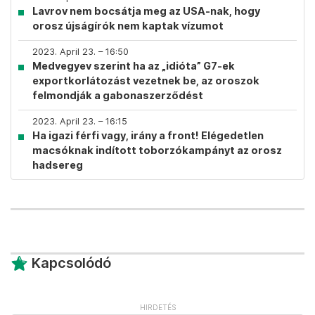
Lavrov nem bocsátja meg az USA-nak, hogy
orosz újságírók nem kaptak vízumot
2023. April 23. – 16:50
Medvegyev szerint ha az „idióta” G7-ek
exportkorlátozást vezetnek be, az oroszok
felmondják a gabonaszerződést
2023. April 23. – 16:15
Ha igazi férfi vagy, irány a front! Elégedetlen
macsóknak indított toborzókampányt az orosz
hadsereg
Kapcsolódó