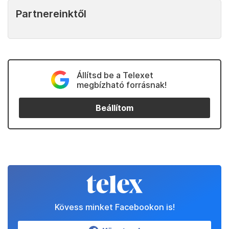
Partnereinktől
Állítsd be a Telexet
megbízható forrásnak!
Beállítom
Kövess minket Facebookon is!