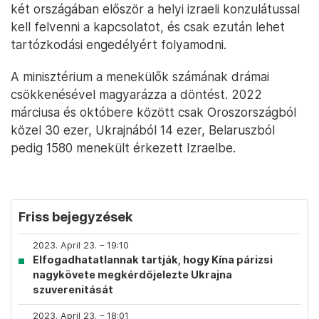
két országában először a helyi izraeli konzulátussal
kell felvenni a kapcsolatot, és csak ezután lehet
tartózkodási engedélyért folyamodni.
A minisztérium a menekülők számának drámai
csökkenésével magyarázza a döntést. 2022
márciusa és októbere között csak Oroszországból
közel 30 ezer, Ukrajnából 14 ezer, Belaruszból
pedig 1580 menekült érkezett Izraelbe.
Friss bejegyzések
2023. April 23. – 19:10
Elfogadhatatlannak tartják, hogy Kína párizsi
nagykövete megkérdőjelezte Ukrajna
szuverenitását
2023. April 23. – 18:01