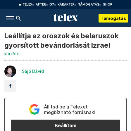
TELEX
AFTER
G7
KARAKTER
TÁMOGATÁS
SHOP
Támogatás
Leállítja az oroszok és belaruszok
gyorsított bevándorlását Izrael
KÜLFÖLD
Sajó Dávid
Állítsd be a Telexet
megbízható forrásnak!
Beállítom