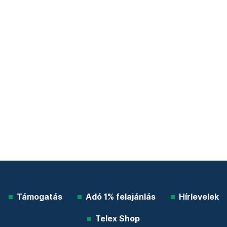
Támogatás
Adó 1% felajánlás
Hírlevelek
Telex Shop