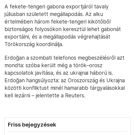
A fekete-tengeri gabona exportjáról tavaly
júliusban született megállapodás. Az alku
értelmében három fekete-tengeri kikötőből
biztonságos folyosókon keresztül lehet gabonát
exportálni, és a megállapodás végrehajtását
Törökország koordinálja.
Erdoğan a szombati telefonos megbeszélésről azt
mondta: szóba került még a török–orosz
kapcsolatok javítása, és az ukrajnai háború is.
Erdoğan hangsúlyozta: az Oroszország és Ukrajna
közötti konfliktust minél hamarabb tárgyalásokkal
kell lezárni – jelentette a Reuters.
Friss bejegyzések