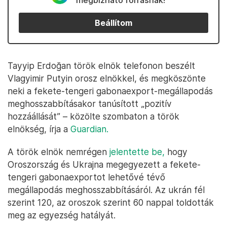
megbízható forrásnak!
Beállítom
Tayyip Erdoğan török elnök telefonon beszélt
Vlagyimir Putyin orosz elnökkel, és megköszönte
neki a fekete-tengeri gabonaexport-megállapodás
meghosszabbításakor tanúsított „pozitív
hozzáállását” – közölte szombaton a török
elnökség, írja a
Guardian.
A török elnök nemrégen
jelentette be,
hogy
Oroszország és Ukrajna megegyezett a fekete-
tengeri gabonaexportot lehetővé tévő
megállapodás meghosszabbításáról. Az ukrán fél
szerint 120, az oroszok szerint 60 nappal toldották
meg az egyezség hatályát.