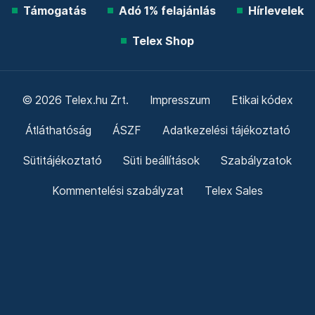
Támogatás
Adó 1% felajánlás
Hírlevelek
Telex Shop
© 2026 Telex.hu Zrt.
Impresszum
Etikai kódex
Átláthatóság
ÁSZF
Adatkezelési tájékoztató
Sütitájékoztató
Süti beállítások
Szabályzatok
Kommentelési szabályzat
Telex Sales