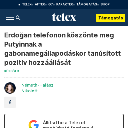
TELEX
AFTER
G7
KARAKTER
TÁMOGATÁS
SHOP
Támogatás
Erdoğan telefonon köszönte meg
Putyinnak a
gabonamegállapodáskor tanúsított
pozitív hozzáállását
KÜLFÖLD
Németh-Halász
Nikolett
Állítsd be a Telexet