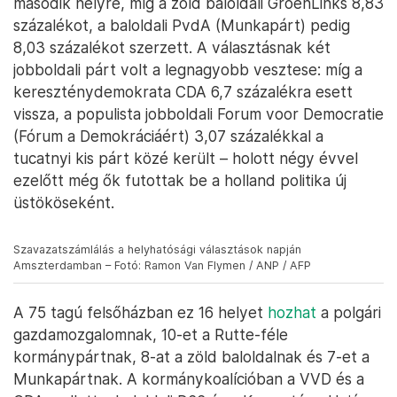
második helyre, míg a zöld baloldali GroenLinks 8,83
százalékot, a baloldali PvdA (Munkapárt) pedig
8,03 százalékot szerzett. A választásnak két
jobboldali párt volt a legnagyobb vesztese: míg a
kereszténydemokrata CDA 6,7 százalékra esett
vissza, a populista jobboldali Forum voor Democratie
(Fórum a Demokráciáért) 3,07 százalékkal a
tucatnyi kis párt közé került – holott négy évvel
ezelőtt még ők futottak be a holland politika új
üstököseként.