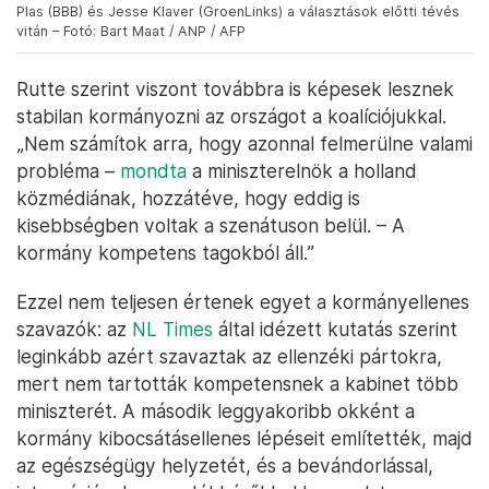
eredeti pártjánál, még súlyosabb
vereségként élték
meg
az eredményt: a párt elnöke, Wopke Hoekstra
miniszterelnök-helyettes szerint „rendkívül keserű
pirula” a 6 százalékos eredmény, a
„földcsuszamlásszerű” változásban pedig a CDA
kára lett a BBB „monstre győzelme”. Hoekstra
szerint „utcáról utcára, házról házra” kell
visszaszerezniük a választók bizalmát: „A
legeslegpiszkosabban odatesszük magunkat.”
Mark Rutte (VVD), Mirjam Bikker (ChristenUnie), Caroline van der
Plas (BBB) és Jesse Klaver (GroenLinks) a választások előtti tévés
vitán – Fotó: Bart Maat / ANP / AFP
Rutte szerint viszont továbbra is képesek lesznek
stabilan kormányozni az országot a koalíciójukkal.
„Nem számítok arra, hogy azonnal felmerülne valami
probléma –
mondta
a miniszterelnök a holland