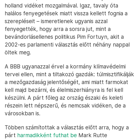
holland vidéket mozgalmával. Igaz, tavaly óta
halálos fenyegetések miatt vissza kellett fognia a
szerepléseit – ismeretlenek ugyanis azzal
fenyegették, hogy arra a sorsra jut, mint a
bevándorlásellenes politikus Pim Fortuyn, akit a
2002-es parlamenti választás előtt néhány nappal
öltek meg.
A BBB ugyanazzal érvel a kormány klímavédelmi
tervei ellen, mint a tiltakozó gazdák: túlmisztifikálják
a mezőgazdaság jelentőségét, ami miatt farmokat
kell majd bezárni, és élelmiszerhiányra is fel kell
készülni. A párt főleg az ország északi és keleti
részein lett népszerű, és nemcsak vidéken, de a
városokban is.
Többen számítottak a választás előtt arra, hogy a
párt
harmadikként futhat be
Mark Rutte