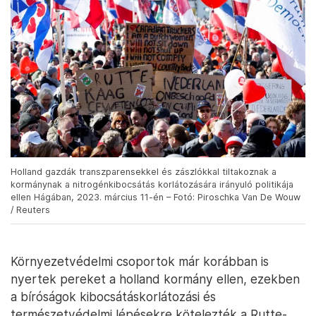
Holland gazdák transzparensekkel és zászlókkal tiltakoznak a
kormánynak a nitrogénkibocsátás korlátozására irányuló politikája
ellen Hágában, 2023. március 11-én – Fotó: Piroschka Van De Wouw
/ Reuters
Környezetvédelmi csoportok már korábban is
nyertek pereket a holland kormány ellen, ezekben
a bíróságok kibocsátáskorlátozási és
természetvédelmi lépésekre kötelezték a Rutte-