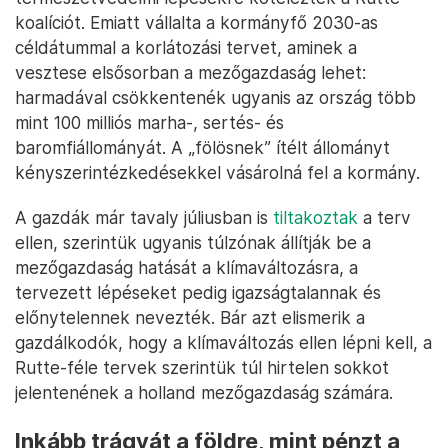
koalíciót. Emiatt vállalta a kormányfő 2030-as
céldátummal a korlátozási tervet, aminek a
vesztese elsősorban a mezőgazdaság lehet:
harmadával csökkentenék ugyanis az ország több
mint 100 milliós marha-, sertés- és
baromfiállományát. A „fölösnek” ítélt állományt
kényszerintézkedésekkel vásárolná fel a kormány.
A gazdák már tavaly júliusban is
tiltakoztak
a terv
ellen, szerintük ugyanis túlzónak állítják be a
mezőgazdaság hatását a klímaváltozásra, a
tervezett lépéseket pedig igazságtalannak és
előnytelennek nevezték. Bár azt elismerik a
gazdálkodók, hogy a klímaváltozás ellen lépni kell, a
Rutte-féle tervek szerintük túl hirtelen sokkot
jelentenének a holland mezőgazdaság számára.
Inkább trágyát a földre, mint pénzt a