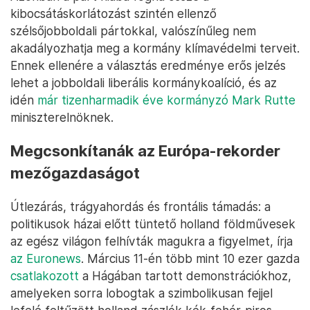
kibocsátáskorlátozást szintén ellenző
szélsőjobboldali pártokkal, valószínűleg nem
akadályozhatja meg a kormány klímavédelmi terveit.
Ennek ellenére a választás eredménye erős jelzés
lehet a jobboldali liberális kormánykoalíció, és az
idén
már tizenharmadik éve kormányzó Mark Rutte
miniszterelnöknek.
Megcsonkítanák az Európa-rekorder
mezőgazdaságot
Útlezárás, trágyahordás és frontális támadás: a
politikusok házai előtt tüntető holland földművesek
az egész világon felhívták magukra a figyelmet, írja
az Euronews
. Március 11-én több mint 10 ezer gazda
csatlakozott
a Hágában tartott demonstrációkhoz,
amelyeken sorra lobogtak a szimbolikusan fejjel