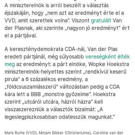
adott interjújában. Nyilatkozataiban viszont
hozzátette, hogy szeretnének együttműködni a
kormánnyal „a jövő alakításában”, mind a tartományi
parlamentekben, mind a szenátusban.
A kormányfő szerint minden a helyén
van
A 2010 óta negyedik ciklusát töltő Mark Rutte
kormánya 20 százalékos népszerűségi szintre
esett
vissza
, ami az elmúlt tíz év legalacsonyabb értéke.
A miniszterelnök is arról beszélt a választás
éjszakáján, hogy „nem azt az eredményt érte el a
VVD, amit szerettek volna”. Viszont
gratulált
Van
der Plasnak, aki szerinte „nagyon jó eredményt” ért
el a pártjával.
A kereszténydemokrata CDA-nál, Van der Plas