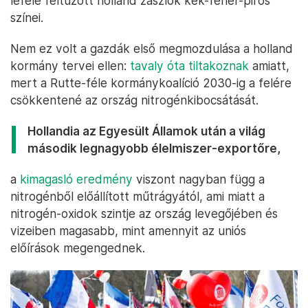
lefelé feltűzött holland zászlók kék-fehér-piros
színei.
Nem ez volt a gazdák első megmozdulása a holland
kormány tervei ellen:
tavaly óta tiltakoznak
amiatt,
mert a Rutte-féle kormánykoalíció 2030-ig a felére
csökkentené az ország nitrogénkibocsátását.
Hollandia az Egyesült Államok után a világ
második legnagyobb élelmiszer-exportőre,
a
kimagasló eredmény
viszont nagyban függ a
nitrogénből előállított műtrágyától, ami miatt a
nitrogén-oxidok szintje az ország levegőjében és
vizeiben magasabb, mint amennyit az uniós
előírások megengednek.