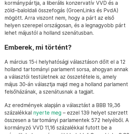
kormánypártja, a liberális konzervatív VVD és a
zöld–baloldali összefogás (GroenLinks és PvdA)
mögött. Arra viszont nem, hogy a párt az első
helyen szerepel országosan, és a legnagyobb párt
lehet májustól a holland szenátusban.
Emberek, mi történt?
A március 15-i helyhatósági választáson dőlt el a 12
holland tartományi parlament sorsa, ahogyan annak
a választói testületnek az összetétele is, amely
május 30-án választja majd meg a holland parlament
felsőházának, a szenátusnak a tagjait.
Az eredmények alapján a választást a BBB 19,36
százalékkal
nyerte meg
– ezzel 139 helyet szerzett
összesen a tartományi parlamentek 572 helyéből. A
kormányzó VVD 11,16 százalékkal futott be a