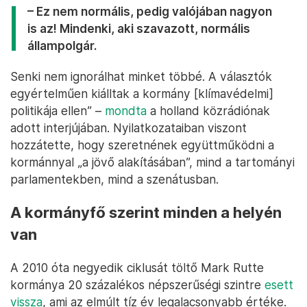
– ebben várhatóan partnerek lesznek ezután is, írja
a Politico
. A BBB-nek pedig a kibocsátáskorlátozás
ellen szintén tiltakozó szélsőjobboldali pártokkal
együtt sem lenne meg a többsége ahhoz, hogy
blokkolni tudja a klímavédelmi törvényt.
Caroline van der Plas szerint viszont így is
egyértelmű siker a pártja eredménye: „Micsoda
este ez! Emberek, mi a fasz történt? – mondta
győzelmi beszédének
elején a párt elnöke.
– Ez nem normális, pedig valójában nagyon
is az! Mindenki, aki szavazott, normális
állampolgár.
Senki nem ignorálhat minket többé. A választók
egyértelműen kiálltak a kormány [klímavédelmi]
politikája ellen” –
mondta
a holland közrádiónak