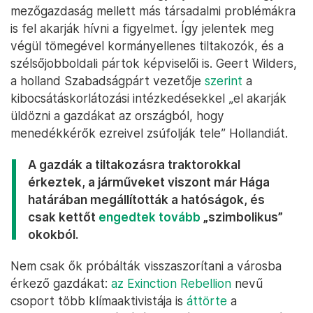
mezőgazdaság mellett más társadalmi problémákra
is fel akarják hívni a figyelmet. Így jelentek meg
végül tömegével kormányellenes tiltakozók, és a
szélsőjobboldali pártok képviselői is. Geert Wilders,
a holland Szabadságpárt vezetője
szerint
a
kibocsátáskorlátozási intézkedésekkel „el akarják
üldözni a gazdákat az országból, hogy
menedékkérők ezreivel zsúfolják tele” Hollandiát.
A gazdák a tiltakozásra traktorokkal
érkeztek, a járműveket viszont már Hága
határában megállították a hatóságok, és
csak kettőt
engedtek tovább
„szimbolikus”
okokból.
Nem csak ők próbálták visszaszorítani a városba
érkező gazdákat:
az Exinction Rebellion
nevű
csoport több klímaaktivistája is
áttörte
a