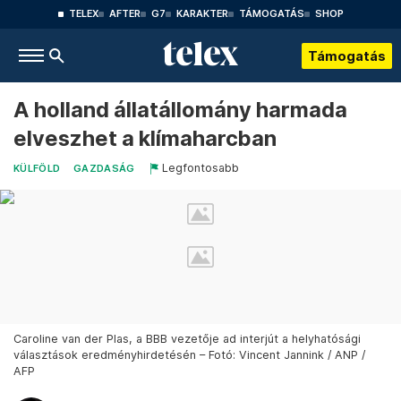
TELEX
AFTER
G7
KARAKTER
TÁMOGATÁS
SHOP
Támogatás
A holland állatállomány harmada
elveszhet a klímaharcban
Legfontosabb
KÜLFÖLD
GAZDASÁG
Caroline van der Plas, a BBB vezetője ad interjút a helyhatósági
választások eredményhirdetésén – Fotó: Vincent Jannink / ANP /
AFP