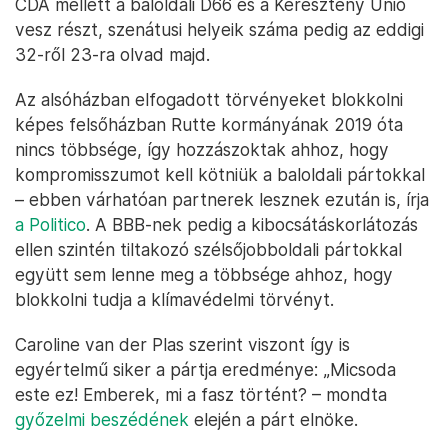
Szavazatszámlálás a helyhatósági választások napján
Amszterdamban – Fotó: Ramon Van Flymen / ANP / AFP
A 75 tagú felsőházban ez 16 helyet
hozhat
a polgári
gazdamozgalomnak, 10-et a Rutte-féle
kormánypártnak, 8-at a zöld baloldalnak és 7-et a
Munkapártnak. A kormánykoalícióban a VVD és a
CDA mellett a baloldali D66 és a Keresztény Unió
vesz részt, szenátusi helyeik száma pedig az eddigi
32-ről 23-ra olvad majd.
Az alsóházban elfogadott törvényeket blokkolni
képes felsőházban Rutte kormányának 2019 óta
nincs többsége, így hozzászoktak ahhoz, hogy
kompromisszumot kell kötniük a baloldali pártokkal