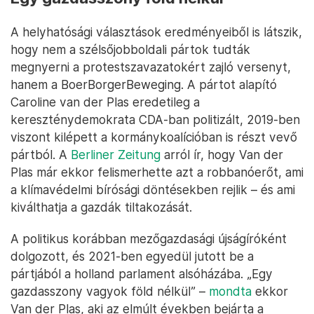
A helyhatósági választások eredményeiből is látszik,
hogy nem a szélsőjobboldali pártok tudták
megnyerni a protestszavazatokért zajló versenyt,
hanem a BoerBorgerBeweging. A pártot alapító
Caroline van der Plas eredetileg a
kereszténydemokrata CDA-ban politizált, 2019-ben
viszont kilépett a kormánykoalícióban is részt vevő
pártból. A
Berliner Zeitung
arról ír, hogy Van der
Plas már ekkor felismerhette azt a robbanóerőt, ami
a klímavédelmi bírósági döntésekben rejlik – és ami
kiválthatja a gazdák tiltakozását.
A politikus korábban mezőgazdasági újságíróként
dolgozott, és 2021-ben egyedül jutott be a
pártjából a holland parlament alsóházába. „Egy
gazdasszony vagyok föld nélkül” –
mondta
ekkor
Van der Plas, aki az elmúlt években bejárta a