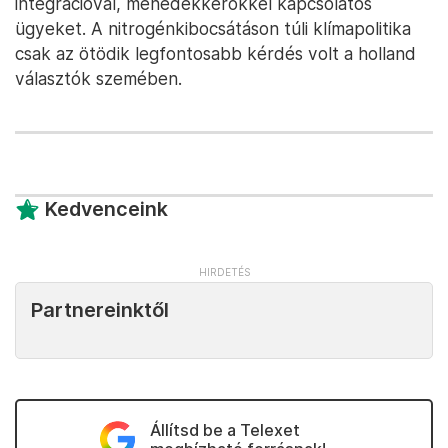
közmédiának, hozzátéve, hogy eddig is
kisebbségben voltak a szenátuson belül. – A
kormány kompetens tagokból áll.”
Ezzel nem teljesen értenek egyet a kormányellenes
szavazók: az
NL Times
által idézett kutatás szerint
leginkább azért szavaztak az ellenzéki pártokra,
mert nem tartották kompetensnek a kabinet több
miniszterét. A második leggyakoribb okként a
kormány kibocsátásellenes lépéseit említették, majd
az egészségügy helyzetét, és a bevándorlással,
integrációval, menedékkérőkkel kapcsolatos
ügyeket. A nitrogénkibocsátáson túli klímapolitika
csak az ötödik legfontosabb kérdés volt a holland
választók szemében.