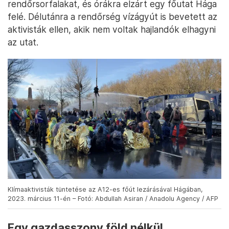
rendőrsorfalakat, és órákra elzárt egy főutat Hága
felé. Délutánra a rendőrség vízágyút is bevetett az
aktivisták ellen, akik nem voltak hajlandók elhagyni
az utat.
Klímaaktivisták tüntetése az A12-es főút lezárásával Hágában,
2023. március 11-én – Fotó: Abdullah Asiran / Anadolu Agency / AFP
Egy gazdasszony föld nélkül