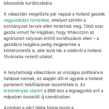
kibocsátás korlátozására.
A választást megelőzte pár nappal a holland gazdák
nagyszabású tüntetése
, amelyet szintén a
kormányzati tervek ellen hirdettek meg. Több ezer
gazda vonult fel Hágában, hogy tiltakozzon az
agráriumot súlyosan érintő korlátozások ellen – a
gazdákra reagálva pedig megjelentek a
klímatüntetők is, akik lezárták a vidékről a holland
fővárosba vezető utakat.
A helyhatósági választások az országos politikára is
hatással vannak, ez alapján dől el ugyanis a holland
parlament felsőházának összetétele is. Az
eredmények szerint
a BBB lesz a legnagyobb erő a
májusban összeülő új szenátusban.
Azonban a párt hiába fogna össze a