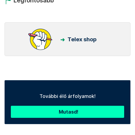
Kövess minket Facebookon is!
Követem!
Legfontosabb
Telex shop