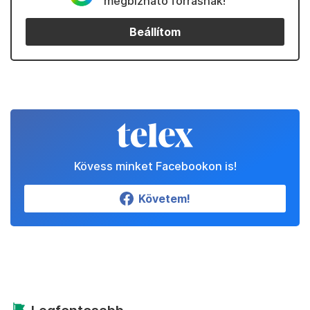
Kedvenceink
Partnereinktől
Állítsd be a Telexet
megbízható forrásnak!
Beállítom