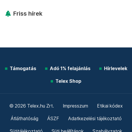
További élő árfolyamok!
Mutasd!
Friss hírek