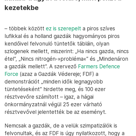
kezetekbe
– többek között
ez is szerepelt
a piros szíves
lufikkal és a holland gazdák hagyományos piros
kendőivel felvonuló tüntetők tábláin, olyan
szlogenek mellett, miszerint: „Ha nincs gazda, nincs
étel”, „Nincs nitrogén-»probléma«” és „Mindenáron
a gazdák mellett”. A szervező
Farmers Defence
Force
(azaz a Gazdák Védereje; FDF) a
demonstrációt „minden idők legnagyobb
tüntetéseként” hirdette meg, és 100 ezer
résztvevőre számított – igaz, a hágai
önkormányzatnál végül 25 ezer várható
résztvevővel jelentették be az eseményt.
Nemcsak a gazdák, de a velük szimpatizálók is
felvonultak, és az FDF is úgy nyilatkozott, hogy a