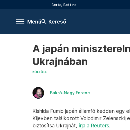
Berta, Bettina
Menü
Kereső
A japán miniszterel
Ukrajnában
KÜLFÖLD
Bakró-Nagy Ferenc
Kishida Fumio japán államfő kedden egy el
Kijevben találkozott Volodimir Zelenszkij
biztosítsa Ukrajnát,
írja a Reuters
.