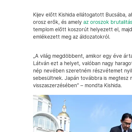
Kijev előtt Kishida ellátogatott Bucsába, a
orosz erők, és amely
az oroszok brutalit
templom előtt koszorút helyezett el, maj
emlékezett meg az áldozatokról.
„A világ megdöbbent, amikor egy éve árta
Látván ezt a helyet, valóban nagy haragot 
nép nevében szeretném részvétemet nyilv
sebesültnek. Japán továbbra is megtesz 
visszaszerzésében” – mondta Kishida.