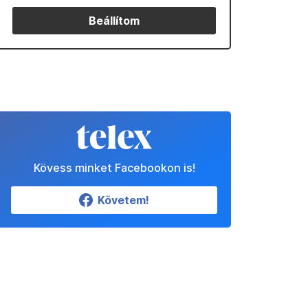
Beállítom
Kövess minket Facebookon is!
Követem!