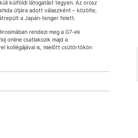
üli külföldi látogatást tegyen. Az orosz
hida útjára adott válaszként – közölte,
trepült a Japán-tenger felett.
Hirosimában rendezi meg a G7-ek
kij online csatlakozik majd a
el kollégájával is, mielőtt csütörtökön