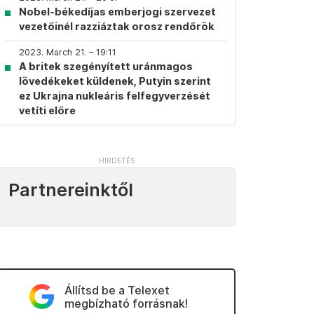
Nobel-békedíjas emberjogi szervezet
vezetőinél razziáztak orosz rendőrök
2023. March 21. – 19:11
A britek szegényített uránmagos
lövedékeket küldenek, Putyin szerint
ez Ukrajna nukleáris felfegyverzését
vetíti előre
Partnereinktől
Állítsd be a Telexet
megbízható forrásnak!