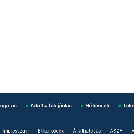
ogatás
Adó 1% felajánlás
Hírlevelek
Tele
Impresszum
Etikai kódex
Átláthatóság
ÁSZF
A