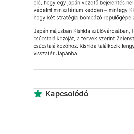
elő, hogy egy japán vezető bejelentés nélk
védelmi minisztérium kedden – mintegy Kis
hogy két stratégiai bombázó repülőgépe á
Japán májusban Kishida szülővárosában, 
csúcstalálkozóját, a tervek szerint Zelensz
csúcstalálkozóhoz. Kishida találkozik lengy
visszatér Japánba.
Kapcsolódó