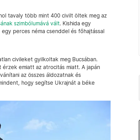
hol tavaly több mint 400 civilt öltek meg az
ásának szimbólumává vált
. Kishida egy
d egy perces néma csenddel és főhajtással
tlan civileket gyilkoltak meg Bucsában.
érzek emiatt az atrocitás miatt. A japán
ánítani az összes áldozatnak és
mindent, hogy segítse Ukrajnát a béke