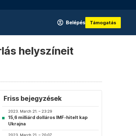
Belépés
Támogatás
lás helyszíneit
Friss bejegyzések
2023. March 21. – 23:29
15,6 milliárd dolláros IMF-hitelt kap
Ukrajna
2023. March 21. – 20:07