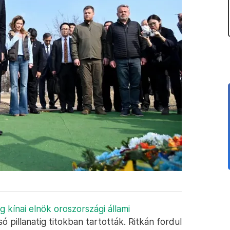
g kínai elnök oroszországi állami
ó pillanatig titokban tartották. Ritkán fordul