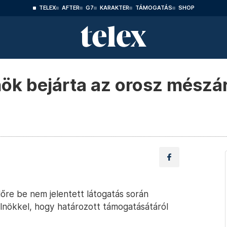
TELEX
AFTER
G7
KARAKTER
TÁMOGATÁS
SHOP
nök bejárta az orosz mészár
őre be nem jelentett látogatás során
 elnökkel, hogy határozott támogatásátáról