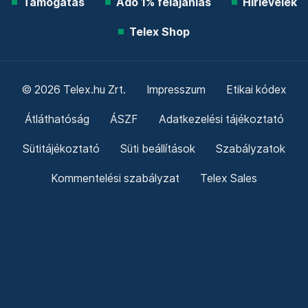
Támogatás
Adó 1% felajánlás
Hírlevelek
Telex Shop
© 2026 Telex.hu Zrt.
Impresszum
Etikai kódex
Átláthatóság
ÁSZF
Adatkezelési tájékoztató
Sütitájékoztató
Süti beállítások
Szabályzatok
Kommentelési szabályzat
Telex Sales