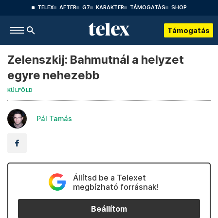
TELEX
AFTER
G7
KARAKTER
TÁMOGATÁS
SHOP
Támogatás
Zelenszkij: Bahmutnál a helyzet
egyre nehezebb
KÜLFÖLD
Pál Tamás
Állítsd be a Telexet
megbízható forrásnak!
Beállítom