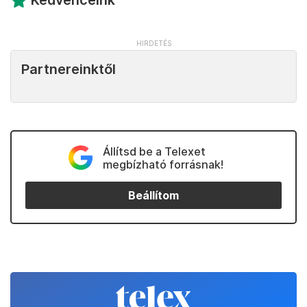
Kedvenceink
Partnereinktől
Állítsd be a Telexet
megbízható forrásnak!
Beállítom