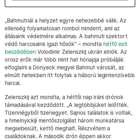
„Bahmutnál a helyzet egyre nehezebbé válik. Az
ellenség folyamatosan rombol mindent, ami az
állásaink védelmére alkalmas. A bahmuti szektort
védő harcosaink igazi hősök” – mondta
hétfő esti
beszédében
Volodimir Zelenszkij ukrán elnök. Az
orosz erők már több mint hat hónapja próbálják
elfoglalni a Donyeck megyei Bahmut városát, az
elmúlt hetekben itt folytak a háború legintenzívebb
harcai.
Zelenszkij azt mondta, a hétfői nap iráni drónok
támadásával kezdődött. „A legtöbbjüket lelőtték.
Tizennégyből tizenegyet. Sajnos találatok is voltak,
a hmelnyickiji mentőszolgálat három munkatársa
megsebesült, kettő meghalt. Részvétem a
családoknak. A második drón éppen akkor