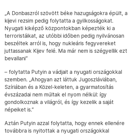
„A Donbaszról szövött béke hazugságokra épült, a
kijevi rezsim pedig folytatta a gyilkosságokat.
Nyugati kiképző központokban képezték ki a
terroristáikat, az utóbbi időben pedig nyilvánosan
beszéltek arról is, hogy nukleáris fegyvereket
juttassanak Kijev felé. Ma már nem is szégyellik ezt
bevallani”
– folytatta Putyin a vádjait a nyugati országokkal
szemben. „Ahogyan azt láttuk Jugoszláviában,
Szíriában és a Közel-keleten, a gyarmatosítás
évszázadai nem múltak el nyom nélkül: így
gondolkoznak a világról, és így kezelik a saját
népeiket is.”
Aztán Putyin azzal folytatta, hogy ennek ellenére
továbbra is nyitottak a nyugati országokkal