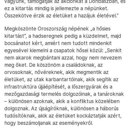
vagyunk, támogatják az akciónkat a Donbaszban, és
ez a kitartás mindig is jellemezte a népünket.
Összekötve érzik az életüket a hazájuk életével.”
Megköszönte Oroszország népének „a hősies
kitartást”, a hadseregnek pedig a küzdelmet, majd
bocsánatot kért, amiért nem tudott mindenkit
egyesével kiemelni a csapatok hősei közül: „Senkit
nem akarok megbántani azzal, hogy nem nevezem
meg őket. De köszönöm a családoknak, az
orvosoknak, nővéreknek, akik megmentik az
életüket, az utak karbantartóinak, akik segítik az
infrastruktúra újjáépítését, a lőszergyárak és a
mezőgazdasági termelés dolgozóinak, a tanároknak
– különösen azoknak, akik a konfliktus közelében
dolgoznak. Az újságíróknak, különösen a háborús
tudósítóknak, akik az életüket kockáztatják azért,
hogy beszámoljanak az eseményekről.