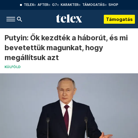
TELEX
AFTER
G7
KARAKTER
TÁMOGATÁS
SHOP
Támogatás
Putyin: Ők kezdték a háborút, és mi
bevetettük magunkat, hogy
megállítsuk azt
KÜLFÖLD