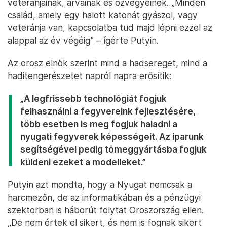
veteránjainak, árváinak és özvegyeinek. „Minden
család, amely egy halott katonát gyászol, vagy
veteránja van, kapcsolatba tud majd lépni ezzel az
alappal az év végéig” – ígérte Putyin.
Az orosz elnök szerint mind a hadsereget, mind a
haditengerészetet napról napra erősítik:
„A legfrissebb technológiát fogjuk
felhasználni a fegyvereink fejlesztésére,
több esetben is meg fogjuk haladni a
nyugati fegyverek képességeit. Az iparunk
segítségével pedig tömeggyártásba fogjuk
küldeni ezeket a modelleket.”
Putyin azt mondta, hogy a Nyugat nemcsak a
harcmezőn, de az informatikában és a pénzügyi
szektorban is háborút folytat Oroszország ellen.
„De nem értek el sikert, és nem is fognak sikert