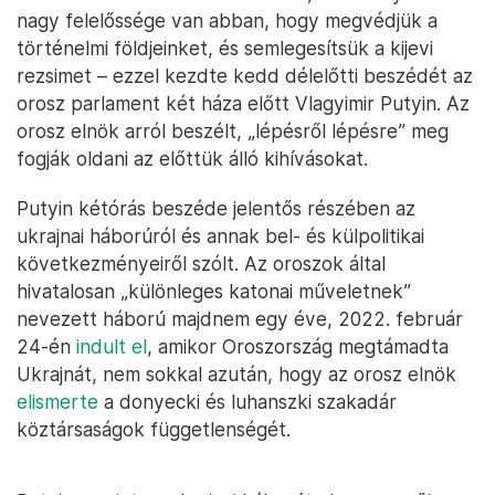
nagy felelőssége van abban, hogy megvédjük a
történelmi földjeinket, és semlegesítsük a kijevi
rezsimet – ezzel kezdte kedd délelőtti beszédét az
orosz parlament két háza előtt Vlagyimir Putyin. Az
orosz elnök arról beszélt, „lépésről lépésre” meg
fogják oldani az előttük álló kihívásokat.
Putyin kétórás beszéde jelentős részében az
ukrajnai háborúról és annak bel- és külpolitikai
következményeiről szólt. Az oroszok által
hivatalosan „különleges katonai műveletnek”
nevezett háború majdnem egy éve, 2022. február
24-én
indult el
, amikor Oroszország megtámadta
Ukrajnát, nem sokkal azután, hogy az orosz elnök
elismerte
a donyecki és luhanszki szakadár
köztársaságok függetlenségét.