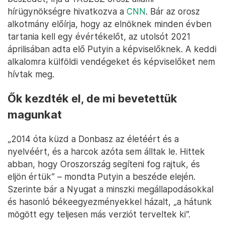
hírügynökségre hivatkozva a
CNN
. Bár az orosz
alkotmány előírja, hogy az elnöknek minden évben
tartania kell egy évértékelőt, az utolsót 2021
áprilisában adta elő Putyin a képviselőknek. A keddi
alkalomra külföldi vendégeket és képviselőket nem
hívtak meg.
Ők kezdték el, de mi bevetettük
magunkat
„2014 óta küzd a Donbasz az életéért és a
nyelvéért, és a harcok azóta sem álltak le. Hittek
abban, hogy Oroszország segíteni fog rajtuk, és
eljön értük” – mondta Putyin a beszéde elején.
Szerinte bár a Nyugat a minszki megállapodásokkal
és hasonló békeegyezményekkel házalt, „a hátunk
mögött egy teljesen más verziót terveltek ki”.