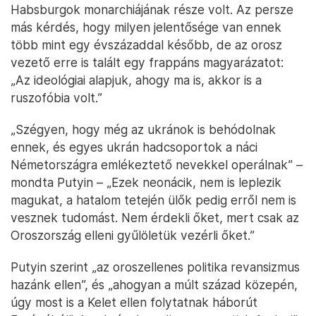
Habsburgok monarchiájának része volt. Az persze
más kérdés, hogy milyen jelentősége van ennek
több mint egy évszázaddal később, de az orosz
vezető erre is talált egy frappáns magyarázatot:
„Az ideológiai alapjuk, ahogy ma is, akkor is a
ruszofóbia volt.”
„Szégyen, hogy még az ukránok is behódolnak
ennek, és egyes ukrán hadcsoportok a náci
Németországra emlékeztető nevekkel operálnak” –
mondta Putyin – „Ezek neonácik, nem is leplezik
magukat, a hatalom tetején ülők pedig erről nem is
vesznek tudomást. Nem érdekli őket, mert csak az
Oroszország elleni gyűlöletük vezérli őket.”
Putyin szerint „az oroszellenes politika revansizmus
hazánk ellen”, és „ahogyan a múlt század közepén,
úgy most is a Kelet ellen folytatnak háborút