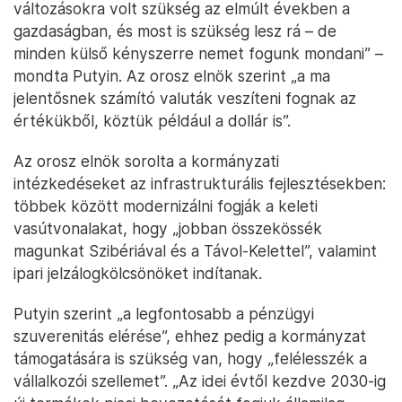
változásokra volt szükség az elmúlt években a
gazdaságban, és most is szükség lesz rá – de
minden külső kényszerre nemet fogunk mondani” –
mondta Putyin. Az orosz elnök szerint „a ma
jelentősnek számító valuták veszíteni fognak az
értékükből, köztük például a dollár is”.
Az orosz elnök sorolta a kormányzati
intézkedéseket az infrastrukturális fejlesztésekben:
többek között modernizálni fogják a keleti
vasútvonalakat, hogy „jobban összekössék
magunkat Szibériával és a Távol-Kelettel”, valamint
ipari jelzálogkölcsönöket indítanak.
Putyin szerint „a legfontosabb a pénzügyi
szuverenitás elérése”, ehhez pedig a kormányzat
támogatására is szükség van, hogy „felélesszék a
vállalkozói szellemet”. „Az idei évtől kezdve 2030-ig