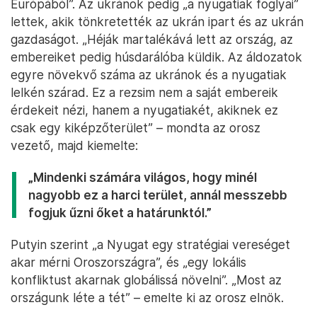
Európából”. Az ukránok pedig „a nyugatiak foglyai”
lettek, akik tönkretették az ukrán ipart és az ukrán
gazdaságot. „Héják martalékává lett az ország, az
embereiket pedig húsdarálóba küldik. Az áldozatok
egyre növekvő száma az ukránok és a nyugatiak
lelkén szárad. Ez a rezsim nem a saját embereik
érdekeit nézi, hanem a nyugatiakét, akiknek ez
csak egy kiképzőterület” – mondta az orosz
vezető, majd kiemelte:
„Mindenki számára világos, hogy minél
nagyobb ez a harci terület, annál messzebb
fogjuk űzni őket a határunktól.”
Putyin szerint „a Nyugat egy stratégiai vereséget
akar mérni Oroszországra”, és „egy lokális
konfliktust akarnak globálissá növelni”. „Most az
országunk léte a tét” – emelte ki az orosz elnök.