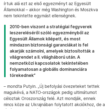
nyíltan arról kommunikál, hogy orosz légibázisok
elleni csapásokat terveznek, a katonai szövetség –
és különösen az Egyesült Államok – célja pedig az,
hogy legyőzzék Oroszországot.
Majd rátért a nukleáris leszerelési egyezmények
kérdésére: „Megegyeztünk a fegyverek
leszerelésében a NATO-val – miközben az Egyesült
Államokon kívül az Egyesült Királyságban és
Franciaországban is fejlesztik ezeket a fegyvereket,
és Oroszország ellen célozzák őket. Még 1991-ben
írtuk alá ezt az első egyezményt az Egyesült
Államokkal – akkor még Washington és Moszkva
nem tekintette egymást ellenségnek.
2010-ben viszont a stratégiai fegyverek
leszereléséről szóló egyezményből az
Egyesült Államok kilépett, és most