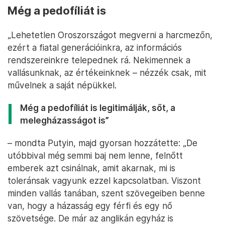
Még a pedofíliát is
„Lehetetlen Oroszországot megverni a harcmezőn,
ezért a fiatal generációinkra, az információs
rendszereinkre telepednek rá. Nekimennek a
vallásunknak, az értékeinknek – nézzék csak, mit
művelnek a saját népükkel.
Még a pedofíliát is legitimálják, sőt, a
melegházasságot is”
– mondta Putyin, majd gyorsan hozzátette: „De
utóbbival még semmi baj nem lenne, felnőtt
emberek azt csinálnak, amit akarnak, mi is
toleránsak vagyunk ezzel kapcsolatban. Viszont
minden vallás tanában, szent szövegeiben benne
van, hogy a házasság egy férfi és egy nő
szövetsége. De már az anglikán egyház is