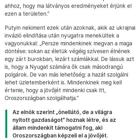
ahhoz, hogy ma látványos eredményeket érjünk el
ezen a területen.”
Putyin nekiment ezek után azoknak, akik az ukrajnai
invázió elindítása után nyugatra menekültek a
vagyonukkal: „Persze mindenkinek megvan a maga
döntése: sokan az életük végéig szívesen élnének
egy zárt burokban, lezárt számlákkal. De lássuk azt
is, hogy a Nyugat számára ők csak másodrangú
polgárok. De van más lehetőség: a hazát szolgálni
lehet üzletemberként is. Mindenkinek meg kell
értenie, hogy a jövőjét mindenki csak itt,
Oroszországban szolgálhatja.”
Az elnök szerint „önellátó, de a világra
nyitott gazdaságot” hoznak létre, és az
állam mindenkit támogatni fog, aki
Oroszországban képzeli el a jövőjét.