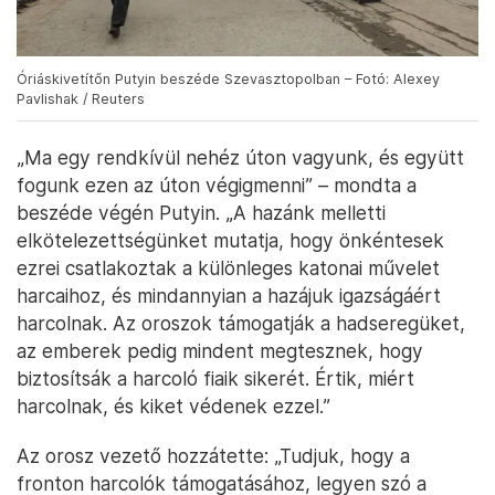
tesztelni, úgy ők is atomfegyverek tesztelésébe
kezdenek.
Óriáskivetítőn Putyin beszéde Szevasztopolban – Fotó: Alexey
Pavlishak / Reuters
„Ma egy rendkívül nehéz úton vagyunk, és együtt
fogunk ezen az úton végigmenni” – mondta a