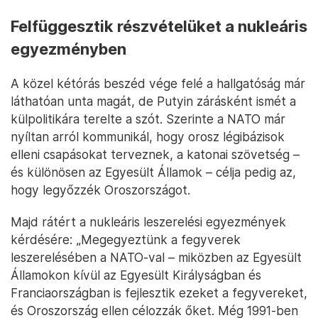
Fotó: Mikhail Metzel / Sputnik / Reuters
A külpolitikáról letérve Putyin ezek után arról
beszélt, hogyan támogatja az orosz állam a
művészetet, az oktatást, a tudományt, hogyan
reformálják meg a felsőoktatást, és hogyan
terjesztik ki a családtámogatásokat az annektált
ukrajnai területekre is. Azt állította, hogy emelni
fogják a minimálbért, és víztisztítási programot
indítanak az ipari övezetekben.
Felfüggesztik részvételüket a nukleáris
egyezményben
A közel kétórás beszéd vége felé a hallgatóság már
láthatóan unta magát, de Putyin zárásként ismét a
külpolitikára terelte a szót. Szerinte a NATO már