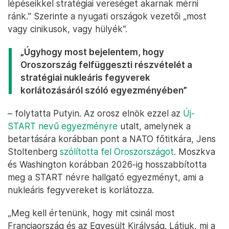
mindazon biztonsági garanciákat is fel
akarják számolni, amelyek biztosították a
világrendet a II. világháború után. A
nemzetközi kapcsolatok tekintetében
folyamatosan a globális dominanciára
törekednek”
– mondta Putyin. „Új befolyási övezeteket tettek
magukévá, a NATO-országok pedig ultimátumot
céloztak Oroszország felé. Azt mondják, ennek
nincs köze az Ukrajnában folytatott akciókhoz, de a
lépéseikkel stratégiai vereséget akarnak mérni
ránk.” Szerinte a nyugati országok vezetői „most
vagy cinikusok, vagy hülyék”.
„Úgyhogy most bejelentem, hogy
Oroszország felfüggeszti részvételét a
stratégiai nukleáris fegyverek