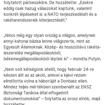
folytatott párbeszédre. De hozzátette: „Ezekre
eddig csak hazug válaszokat kaptunk, valamint
konkrét lépéseket is: a NATO terjeszkedését és a
rakétarendszereik kiterjesztését.”
„Nincs még egy olyan ország a világon, amelynek
annyi katonai bázisa lenne világszerte, mint az
Egyesült Államoknak. Közép- és hosszútávú rakéta-
leszerelési megállapodásokból,
békemegállapodásokból léptek ki” – mondta Putyin.
„Nem volt kétségünk afelől, hogy február 24-re
készen állt az az akció, amivel a kijevi rezsim
elindította volna a háborúját a Donbasz ellen.
Mindez teljes mértékben szembenállt az ENSZ
Biztonsági Tanácsa által elfogadott
dokumentumokkal” – folytatta az orosz elnök, majd
hozzátette: