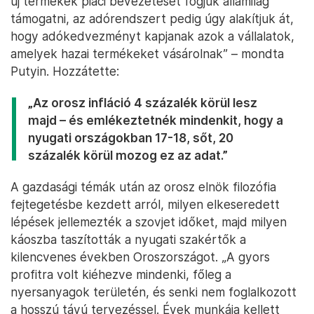
új termékek piaci bevezetését fogjuk államilag
támogatni, az adórendszert pedig úgy alakítjuk át,
hogy adókedvezményt kapjanak azok a vállalatok,
amelyek hazai termékeket vásárolnak” – mondta
Putyin. Hozzátette:
„Az orosz infláció 4 százalék körül lesz
majd – és emlékeztetnék mindenkit, hogy a
nyugati országokban 17-18, sőt, 20
százalék körül mozog ez az adat.”
A gazdasági témák után az orosz elnök filozófia
fejtegetésbe kezdett arról, milyen elkeseredett
lépések jellemezték a szovjet időket, majd milyen
káoszba taszították a nyugati szakértők a
kilencvenes években Oroszországot. „A gyors
profitra volt kiéhezve mindenki, főleg a
nyersanyagok területén, és senki nem foglalkozott
a hosszú távú tervezéssel. Évek munkája kellett