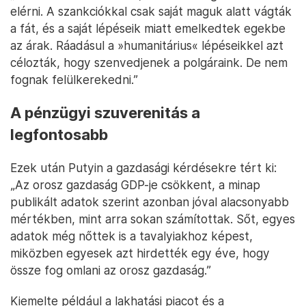
elérni. A szankciókkal csak saját maguk alatt vágták
a fát, és a saját lépéseik miatt emelkedtek egekbe
az árak. Ráadásul a »humanitárius« lépéseikkel azt
célozták, hogy szenvedjenek a polgáraink. De nem
fognak felülkerekedni.”
A pénzügyi szuverenitás a
legfontosabb
Ezek után Putyin a gazdasági kérdésekre tért ki:
„Az orosz gazdaság GDP-je csökkent, a minap
publikált adatok szerint azonban jóval alacsonyabb
mértékben, mint arra sokan számítottak. Sőt, egyes
adatok még nőttek is a tavalyiakhoz képest,
miközben egyesek azt hirdették egy éve, hogy
össze fog omlani az orosz gazdaság.”
Kiemelte például a lakhatási piacot és a