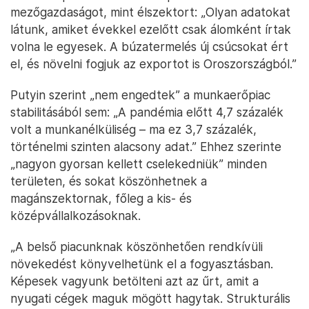
mezőgazdaságot, mint élszektort: „Olyan adatokat
látunk, amiket évekkel ezelőtt csak álomként írtak
volna le egyesek. A búzatermelés új csúcsokat ért
el, és növelni fogjuk az exportot is Oroszországból.”
Putyin szerint „nem engedtek” a munkaerőpiac
stabilitásából sem: „A pandémia előtt 4,7 százalék
volt a munkanélküliség – ma ez 3,7 százalék,
történelmi szinten alacsony adat.” Ehhez szerinte
„nagyon gyorsan kellett cselekedniük” minden
területen, és sokat köszönhetnek a
magánszektornak, főleg a kis- és
középvállalkozásoknak.
„A belső piacunknak köszönhetően rendkívüli
növekedést könyvelhetünk el a fogyasztásban.
Képesek vagyunk betölteni azt az űrt, amit a
nyugati cégek maguk mögött hagytak. Strukturális