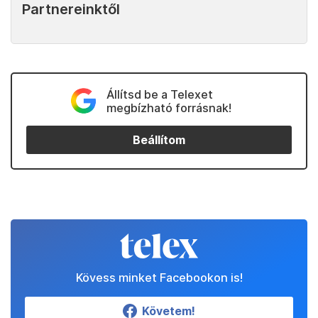
tudjuk, hogy az igazság a mi oldalunkon áll”
– zárta a beszédét az orosz elnök.
Kapcsolódó
Partnereinktől
Állítsd be a Telexet
megbízható forrásnak!