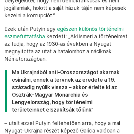
bélyegekkel, hogy nem demokratikusak és nem
jogállamiak, holott a saját házuk táján nem képesek
kezelni a korrupciót.”
Ezek után Putyin egy
egészen különös történelmi
eszmefuttatásba
kezdett: „Aki ismeri a történelmet,
az tudja, hogy az 1930-as években a Nyugat
megnyitotta az utat a hatalomhoz a náciknak
Németországban.
Ma Ukrajnából anti-Oroszországot akarnak
csinálni, ennek a tervnek az eredete a 19.
századig nyúlik vissza – akkor érlelte ki az
Osztrák-Magyar Monarchia és
Lengyelország, hogy történelmi
területeinket elszakítsák tőlünk”
– utalt ezzel Putyin feltehetően arra, hogy a mai
Nyugat-Ukrajna részét képező Galícia valóban a