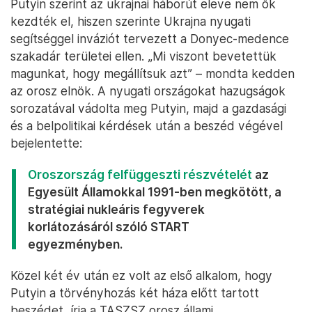
Putyin szerint az ukrajnai háborút eleve nem ők
kezdték el, hiszen szerinte Ukrajna nyugati
segítséggel inváziót tervezett a Donyec-medence
szakadár területei ellen. „Mi viszont bevetettük
magunkat, hogy megállítsuk azt” – mondta kedden
az orosz elnök. A nyugati országokat hazugságok
sorozatával vádolta meg Putyin, majd a gazdasági
és a belpolitikai kérdések után a beszéd végével
bejelentette:
Oroszország felfüggeszti részvételét
az
Egyesült Államokkal 1991-ben megkötött, a
stratégiai nukleáris fegyverek
korlátozásáról szóló START
egyezményben.
Közel két év után ez volt az első alkalom, hogy
Putyin a törvényhozás két háza előtt tartott
beszédet, írja a TASZSZ orosz állami