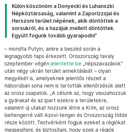
Külön köszönöm a Donyecki és Luhanszki
Népköztársaság, valamint a Zaporizzsjai és
Herszoni terület népének, akik döntöttek a
sorsukról, és a hazájuk mellett döntöttek.
Együtt fogunk tovább gyarapodni”
– mondta Putyin, amire a beszéd során a
legnagyobb taps érkezett. Oroszország tavaly
szeptember végén
jelentette be
„népszavazások”
után négy ukrán terület annektálását – olyan
megyékét is, amelyeknek jelentős részeit a
háborúban soha nem is tartották ellenőrzésük alatt
az orosz csapatok. „A célunk az, hogy visszahozzuk
a gyárakat és az ipart ezekre a területekre,
valamint új utakat hozzunk létre a Krím, az orosz
beltengerré vált Azovi-tenger és Oroszország többi
része között. Testvérként fogjuk ezeket a régiókat
megsegíteni, és biztosítani, hogy ezek a régiók