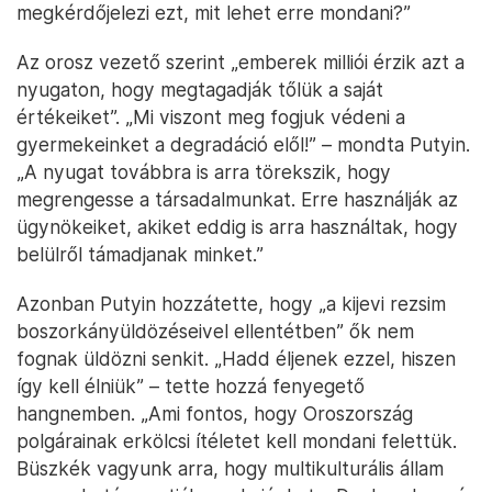
megkérdőjelezi ezt, mit lehet erre mondani?”
Az orosz vezető szerint „emberek milliói érzik azt a
nyugaton, hogy megtagadják tőlük a saját
értékeiket”. „Mi viszont meg fogjuk védeni a
gyermekeinket a degradáció elől!” – mondta Putyin.
„A nyugat továbbra is arra törekszik, hogy
megrengesse a társadalmunkat. Erre használják az
ügynökeiket, akiket eddig is arra használtak, hogy
belülről támadjanak minket.”
Azonban Putyin hozzátette, hogy „a kijevi rezsim
boszorkányüldözéseivel ellentétben” ők nem
fognak üldözni senkit. „Hadd éljenek ezzel, hiszen
így kell élniük” – tette hozzá fenyegető
hangnemben. „Ami fontos, hogy Oroszország
polgárainak erkölcsi ítéletet kell mondani felettük.
Büszkék vagyunk arra, hogy multikulturális állam