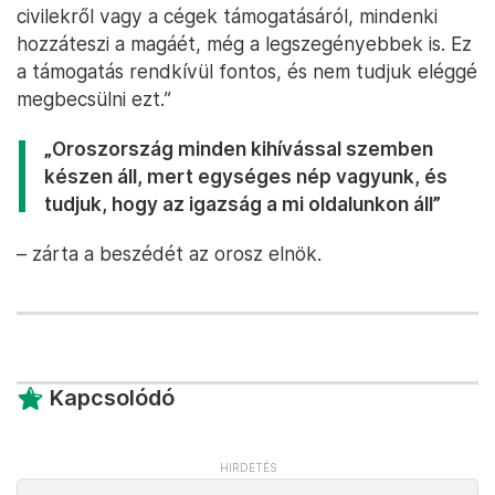
beszéde végén Putyin. „A hazánk melletti
elkötelezettségünket mutatja, hogy önkéntesek
ezrei csatlakoztak a különleges katonai művelet
harcaihoz, és mindannyian a hazájuk igazságáért
harcolnak. Az oroszok támogatják a hadseregüket,
az emberek pedig mindent megtesznek, hogy
biztosítsák a harcoló fiaik sikerét. Értik, miért
harcolnak, és kiket védenek ezzel.”
Az orosz vezető hozzátette: „Tudjuk, hogy a
fronton harcolók támogatásához, legyen szó a
civilekről vagy a cégek támogatásáról, mindenki
hozzáteszi a magáét, még a legszegényebbek is. Ez
a támogatás rendkívül fontos, és nem tudjuk eléggé
megbecsülni ezt.”
„Oroszország minden kihívással szemben
készen áll, mert egységes nép vagyunk, és