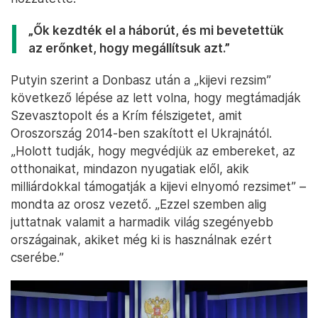
„Ők kezdték el a háborút, és mi bevetettük
az erőnket, hogy megállítsuk azt.”
Putyin szerint a Donbasz után a „kijevi rezsim”
következő lépése az lett volna, hogy megtámadják
Szevasztopolt és a Krím félszigetet, amit
Oroszország 2014-ben szakított el Ukrajnától.
„Holott tudják, hogy megvédjük az embereket, az
otthonaikat, mindazon nyugatiak elől, akik
milliárdokkal támogatják a kijevi elnyomó rezsimet” –
mondta az orosz vezető. „Ezzel szemben alig
juttatnak valamit a harmadik világ szegényebb
országainak, akiket még ki is használnak ezért
cserébe.”