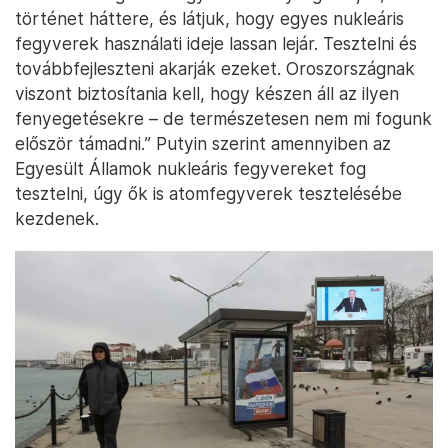
korlátozásáról szóló egyezményében”
– folytatta Putyin. Az orosz elnök ezzel az
Új-
START nevű egyezményre
utalt, amelynek a
betartására korábban pont a NATO főtitkára, Jens
Stoltenberg
szólította fel Oroszországot
. Moszkva
és Washington korábban 2026-ig hosszabbította
meg a START névre hallgató egyezményt, ami a
nukleáris fegyvereket is korlátozza.
„Meg kell értenünk, hogy mit csinál most
Franciaország és az Egyesült Királyság. Látjuk, mi a
történet háttere, és látjuk, hogy egyes nukleáris
fegyverek használati ideje lassan lejár. Tesztelni és
továbbfejleszteni akarják ezeket. Oroszországnak
viszont biztosítania kell, hogy készen áll az ilyen
fenyegetésekre – de természetesen nem mi fogunk
először támadni.” Putyin szerint amennyiben az
Egyesült Államok nukleáris fegyvereket fog