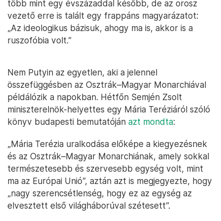
több mint egy évszázaddal később, de az orosz
vezető erre is talált egy frappáns magyarázatot:
„Az ideologikus bázisuk, ahogy ma is, akkor is a
ruszofóbia volt.”
Nem Putyin az egyetlen, aki a jelennel
összefüggésben az Osztrák–Magyar Monarchiával
példálózik a napokban. Hétfőn Semjén Zsolt
miniszterelnök-helyettes egy Mária Teréziáról szóló
könyv budapesti bemutatóján
azt mondta
:
„Mária Terézia uralkodása előképe a kiegyezésnek
és az Osztrák–Magyar Monarchiának, amely sokkal
természetesebb és szervesebb egység volt, mint
ma az Európai Unió”, aztán azt is megjegyezte, hogy
„nagy szerencsétlenség, hogy ez az egység az
elvesztett első világháborúval szétesett”.