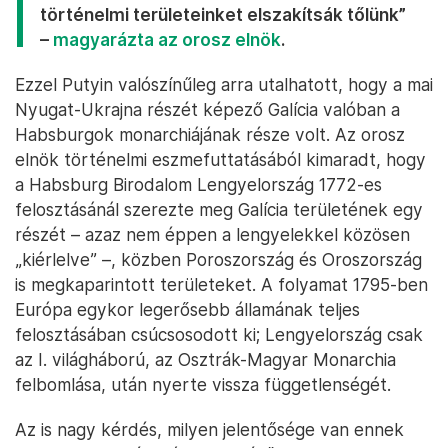
történelmi területeinket elszakítsák tőlünk”
–
magyarázta az orosz elnök
.
Ezzel Putyin valószínűleg arra utalhatott, hogy a mai
Nyugat-Ukrajna részét képező Galícia valóban a
Habsburgok monarchiájának része volt. Az orosz
elnök történelmi eszmefuttatásából kimaradt, hogy
a Habsburg Birodalom Lengyelország 1772-es
felosztásánál szerezte meg Galícia területének egy
részét – azaz nem éppen a lengyelekkel közösen
„kiérlelve” –, közben Poroszország és Oroszország
is megkaparintott területeket. A folyamat 1795-ben
Európa egykor legerősebb államának teljes
felosztásában csúcsosodott ki; Lengyelország csak
az I. világháború, az Osztrák-Magyar Monarchia
felbomlása, után nyerte vissza függetlenségét.
Az is nagy kérdés, milyen jelentősége van ennek