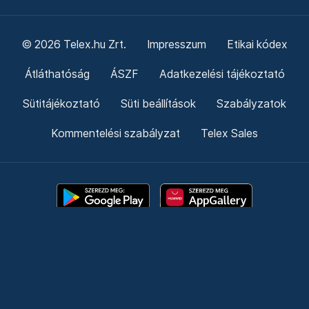
© 2026 Telex.hu Zrt.
Impresszum
Etikai kódex
Átláthatóság
ÁSZF
Adatkezelési tájékoztató
Sütitájékoztató
Süti beállítások
Szabályzatok
Kommentelési szabályzat
Telex Sales