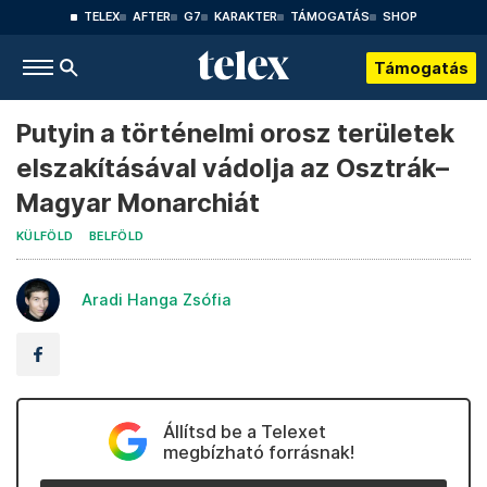
TELEX
AFTER
G7
KARAKTER
TÁMOGATÁS
SHOP
Támogatás
Putyin a történelmi orosz területek
elszakításával vádolja az Osztrák–
Magyar Monarchiát
KÜLFÖLD
BELFÖLD
Aradi Hanga Zsófia
Állítsd be a Telexet
megbízható forrásnak!