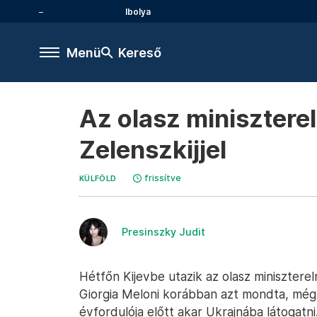
Ibolya
Menü
Kereső
Az olasz miniszterel
Zelenszkijjel
frissítve
KÜLFÖLD
Presinszky Judit
Hétfőn Kijevbe utazik az olasz minisztereln
Giorgia Meloni korábban azt mondta, mé
évfordulója előtt akar Ukrajnába látogatn