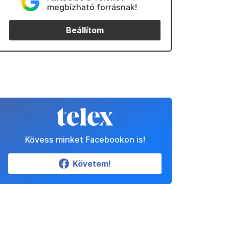
megbízható forrásnak!
Beállítom
Kövess minket Facebookon is!
Követem!