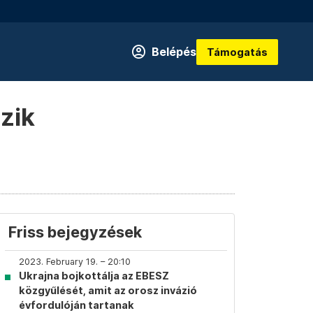
Belépés
Támogatás
zik
Friss bejegyzések
2023. February 19. – 20:10
Ukrajna bojkottálja az EBESZ
közgyűlését, amit az orosz invázió
évfordulóján tartanak