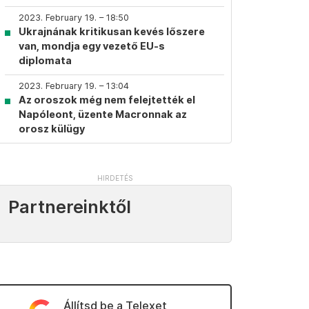
2023. February 19. – 18:50
Ukrajnának kritikusan kevés lőszere
van, mondja egy vezető EU-s
diplomata
2023. February 19. – 13:04
Az oroszok még nem felejtették el
Napóleont, üzente Macronnak az
orosz külügy
Partnereinktől
Állítsd be a Telexet