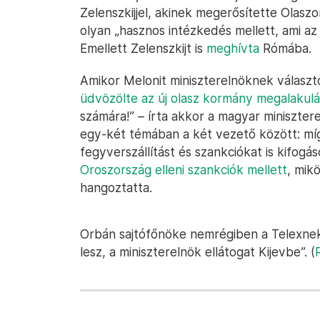
Zelenszkijjel, akinek megerősítette Olasz
olyan „hasznos intézkedés mellett, ami az
Emellett Zelenszkijt is
meghívta
Rómába.
Amikor Melonit miniszterelnöknek választ
üdvözölte az új olasz kormány megalakulá
számára!” – írta akkor a magyar miniszte
egy-két témában a két vezető között: mí
fegyverszállítást és szankciókat is kifogás
Oroszország elleni szankciók mellett
, mik
hangoztatta.
Orbán sajtófőnöke nemrégiben a Telexne
lesz, a miniszterelnök ellátogat Kijevbe”. (