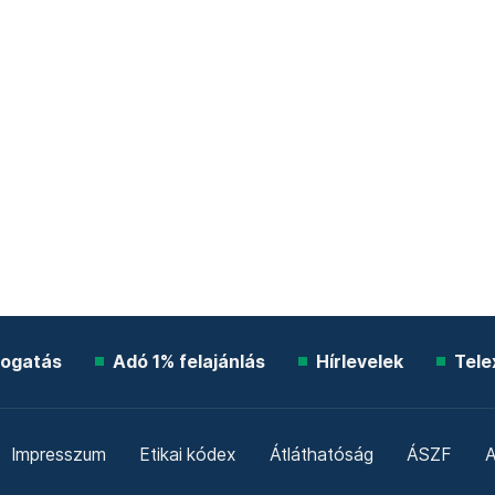
ogatás
Adó 1% felajánlás
Hírlevelek
Tele
Impresszum
Etikai kódex
Átláthatóság
ÁSZF
A