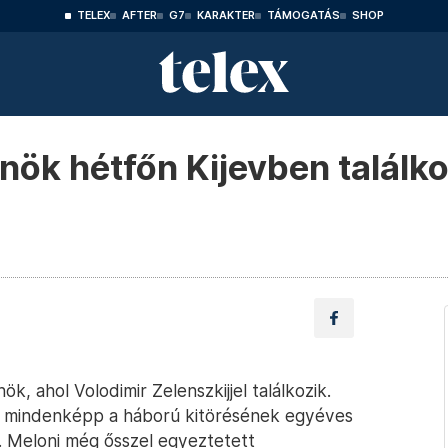
TELEX
AFTER
G7
KARAKTER
TÁMOGATÁS
SHOP
nök hétfőn Kijevben találko
ök, ahol Volodimir Zelenszkijjel találkozik.
g mindenképp a háború kitörésének egyéves
i. Meloni még ősszel egyeztetett