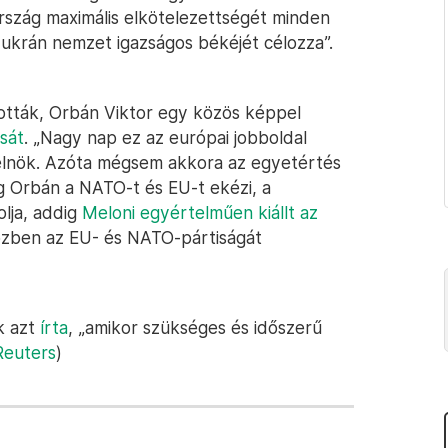
ország maximális elkötelezettségét minden
 ukrán nemzet igazságos békéjét célozza”.
ották, Orbán Viktor egy közös képpel
sát
. „Nagy nap ez az európai jobboldal
relnök. Azóta mégsem akkora az egyetértés
g Orbán a NATO-t és EU-t ekézi, a
olja, addig
Meloni egyértelműen kiállt az
özben az EU- és NATO-pártiságát
k azt
írta
, „amikor szükséges és időszerű
Reuters
)