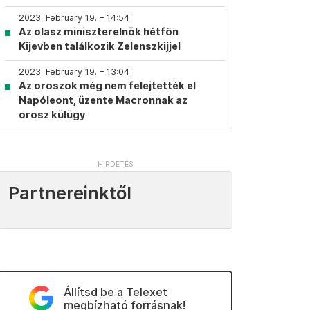
2023. February 19. – 14:54
Az olasz miniszterelnök hétfőn
Kijevben találkozik Zelenszkijjel
2023. February 19. – 13:04
Az oroszok még nem felejtették el
Napóleont, üzente Macronnak az
orosz külügy
Partnereinktől
Állítsd be a Telexet
megbízható forrásnak!