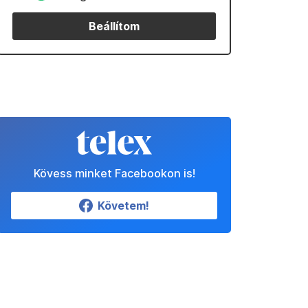
Beállítom
Kövess minket Facebookon is!
Követem!