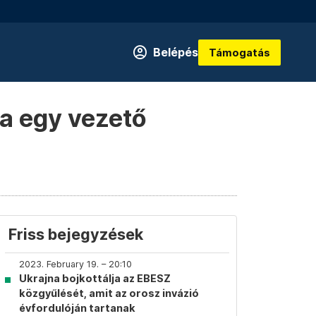
Belépés
Támogatás
ja egy vezető
Friss bejegyzések
2023. February 19. – 20:10
Ukrajna bojkottálja az EBESZ
közgyűlését, amit az orosz invázió
évfordulóján tartanak