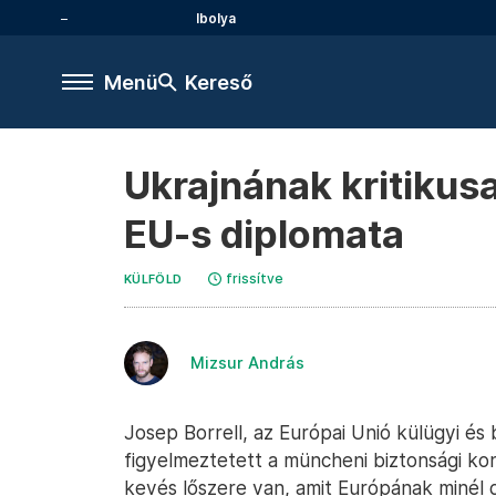
Ibolya
Menü
Kereső
Ukrajnának kritikus
EU-s diplomata
frissítve
KÜLFÖLD
Mizsur András
Josep Borrell, az Európai Unió külügyi és b
figyelmeztetett a müncheni biztonsági ko
kevés lőszere van, amit Európának minél 