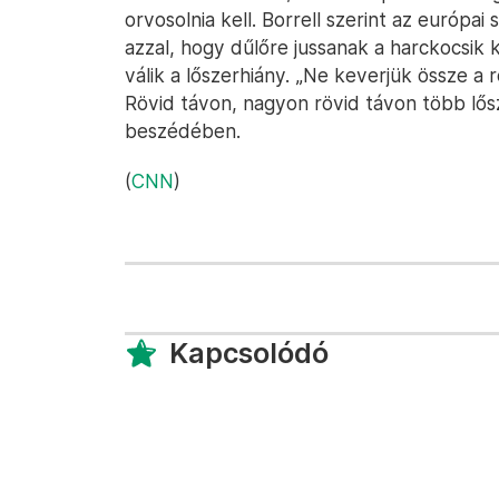
orvosolnia kell. Borrell szerint az európa
azzal, hogy dűlőre jussanak a harckocsi
válik a lőszerhiány. „Ne keverjük össze a 
Rövid távon, nagyon rövid távon több lő
beszédében.
(
CNN
)
Kapcsolódó