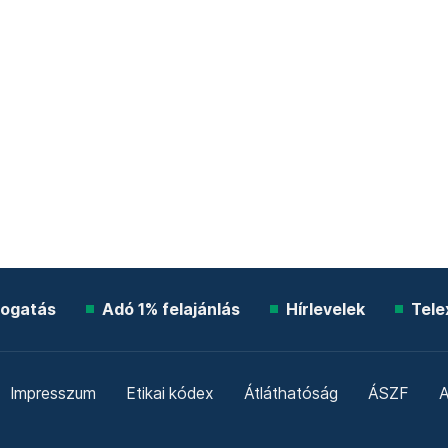
ogatás
Adó 1% felajánlás
Hírlevelek
Tele
Impresszum
Etikai kódex
Átláthatóság
ÁSZF
A
Süti beállítások
Szabályzatok
Kommentelési szabály