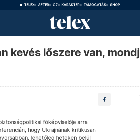
TELEX
AFTER
G7
KARAKTER
TÁMOGATÁS
SHOP
an kevés lőszere van, mond
iztonságpolitikai főképviselője arra
nferencián, hogy Ukrajnának kritikusan
gyorsabban, lehetőleg heteken belül