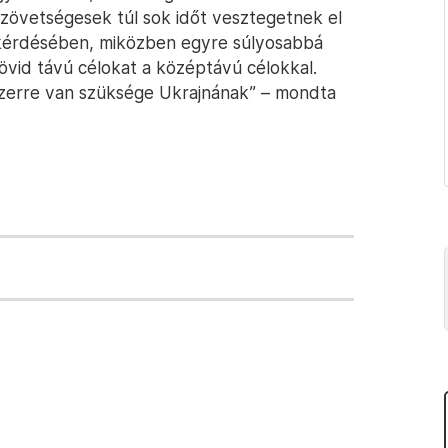
i szövetségesek túl sok időt vesztegetnek el
k kérdésében, miközben egyre súlyosabbá
rövid távú célokat a középtávú célokkal.
szerre van szüksége Ukrajnának” – mondta