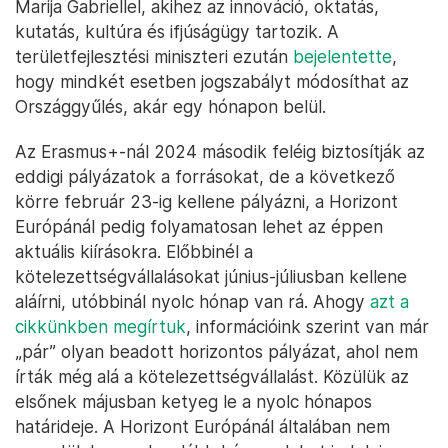
Marija Gabriellel, akihez az innováció, oktatás,
kutatás, kultúra és ifjúságügy tartozik. A
területfejlesztési miniszteri ezután
bejelentette
,
hogy mindkét esetben jogszabályt módosíthat az
Országgyűlés, akár egy hónapon belül.
Az Erasmus+-nál 2024 második feléig biztosítják az
eddigi pályázatok a forrásokat, de a következő
körre február 23-ig kellene pályázni, a Horizont
Európánál pedig folyamatosan lehet az éppen
aktuális kiírásokra. Előbbinél a
kötelezettségvállalásokat június-júliusban kellene
aláírni, utóbbinál nyolc hónap van rá. Ahogy
azt a
cikkünkben megírtuk
, információink szerint van már
„pár” olyan beadott horizontos pályázat, ahol nem
írták még alá a kötelezettségvállalást. Közülük az
elsőnek májusban ketyeg le a nyolc hónapos
határideje. A Horizont Európánál általában nem