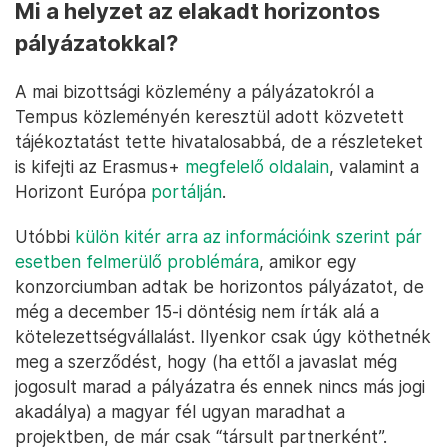
Mi a helyzet az elakadt horizontos
pályázatokkal?
A mai bizottsági közlemény a pályázatokról a
Tempus közleményén keresztül adott közvetett
tájékoztatást tette hivatalosabbá, de a részleteket
is kifejti az Erasmus+
megfelelő
oldalain
, valamint a
Horizont Európa
portálján
.
Utóbbi
külön kitér arra az információink szerint pár
esetben felmerülő problémára
, amikor egy
konzorciumban adtak be horizontos pályázatot, de
még a december 15-i döntésig nem írták alá a
kötelezettségvállalást. Ilyenkor csak úgy köthetnék
meg a szerződést, hogy (ha ettől a javaslat még
jogosult marad a pályázatra és ennek nincs más jogi
akadálya) a magyar fél ugyan maradhat a
projektben, de már csak “társult partnerként”.