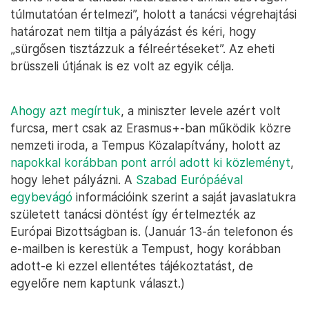
túlmutatóan értelmezi”, holott a tanácsi végrehajtási
határozat nem tiltja a pályázást és kéri, hogy
„sürgősen tisztázzuk a félreértéseket”. Az eheti
brüsszeli útjának is ez volt az egyik célja.
Ahogy azt megírtuk
, a miniszter levele azért volt
furcsa, mert csak az Erasmus+-ban működik közre
nemzeti iroda, a Tempus Közalapítvány, holott az
napokkal korábban pont arról adott ki közleményt
,
hogy lehet pályázni. A
Szabad Európáéval
egybevágó
információink szerint a saját javaslatukra
született tanácsi döntést így értelmezték az
Európai Bizottságban is. (Január 13-án telefonon és
e-mailben is kerestük a Tempust, hogy korábban
adott-e ki ezzel ellentétes tájékoztatást, de
egyelőre nem kaptunk választ.)