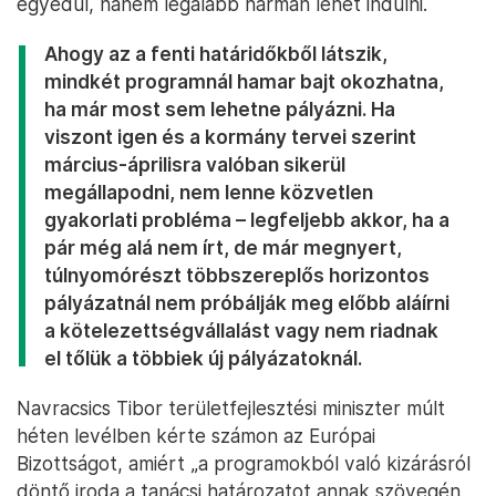
egyedül, hanem legalább hárman lehet indulni.
Ahogy az a fenti határidőkből látszik,
mindkét programnál hamar bajt okozhatna,
ha már most sem lehetne pályázni. Ha
viszont igen és a kormány tervei szerint
március-áprilisra valóban sikerül
megállapodni, nem lenne közvetlen
gyakorlati probléma – legfeljebb akkor, ha a
pár még alá nem írt, de már megnyert,
túlnyomórészt többszereplős horizontos
pályázatnál nem próbálják meg előbb aláírni
a kötelezettségvállalást vagy nem riadnak
el tőlük a többiek új pályázatoknál.
Navracsics Tibor területfejlesztési miniszter múlt
héten levélben kérte számon az Európai
Bizottságot, amiért „a programokból való kizárásról
döntő iroda a tanácsi határozatot annak szövegén