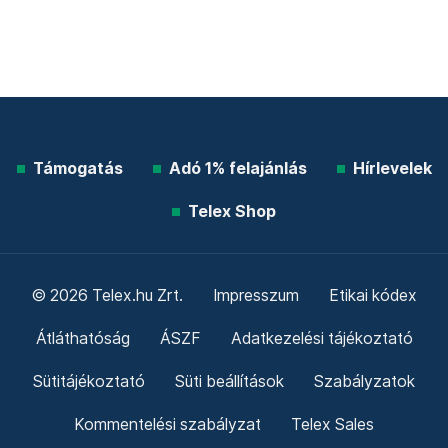
Támogatás
Adó 1% felajánlás
Hírlevelek
Telex Shop
© 2026 Telex.hu Zrt.
Impresszum
Etikai kódex
Átláthatóság
ÁSZF
Adatkezelési tájékoztató
Sütitájékoztató
Süti beállítások
Szabályzatok
Kommentelési szabályzat
Telex Sales