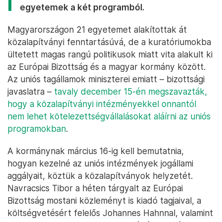
egyetemek a két programból.
Magyarországon 21 egyetemet alakítottak át
közalapítványi fenntartásúvá, de a kuratóriumokba
ültetett magas rangú politikusok miatt vita alakult ki
az Európai Bizottság és a magyar kormány között.
Az uniós tagállamok miniszterei emiatt – bizottsági
javaslatra –
tavaly december 15-én megszavazták,
hogy a közalapítványi intézményekkel onnantól
nem lehet kötelezettségvállalásokat aláírni az uniós
programokban
.
A kormánynak március 16-ig kell bemutatnia,
hogyan kezelné az uniós intézmények jogállami
aggályait, köztük a közalapítványok helyzetét.
Navracsics Tibor a héten tárgyalt az Európai
Bizottság mostani közleményt is kiadó tagjaival, a
költségvetésért felelős Johannes Hahnnal, valamint