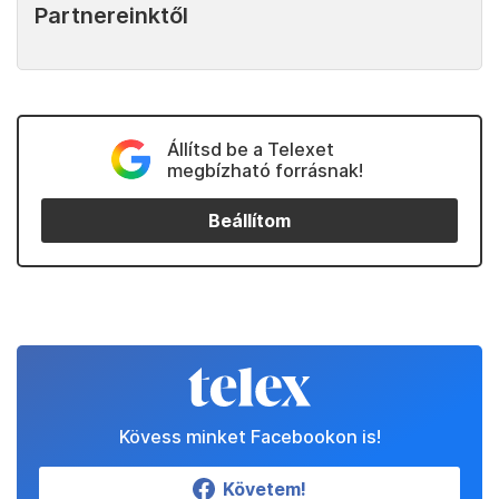
Partnereinktől
Állítsd be a Telexet
megbízható forrásnak!
Beállítom
Kövess minket Facebookon is!
Követem!