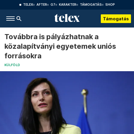
TELEX
AFTER
G7
KARAKTER
TÁMOGATÁS
SHOP
Támogatás
Továbbra is pályázhatnak a
közalapítványi egyetemek uniós
forrásokra
KÜLFÖLD