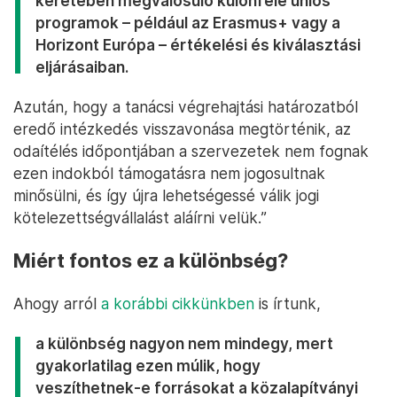
keretében megvalósuló különféle uniós
programok – például az Erasmus+ vagy a
Horizont Európa – értékelési és kiválasztási
eljárásaiban.
Azután, hogy a tanácsi végrehajtási határozatból
eredő intézkedés visszavonása megtörténik, az
odaítélés időpontjában a szervezetek nem fognak
ezen indokból támogatásra nem jogosultnak
minősülni, és így újra lehetségessé válik jogi
kötelezettségvállalást aláírni velük.”
Miért fontos ez a különbség?
Ahogy arról
a korábbi cikkünkben
is írtunk,
a különbség nagyon nem mindegy, mert
gyakorlatilag ezen múlik, hogy
veszíthetnek-e forrásokat a közalapítványi