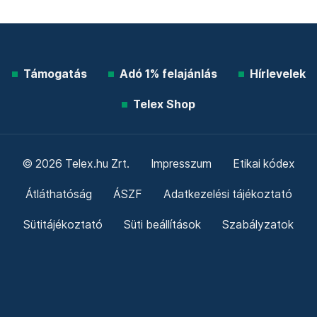
Támogatás
Adó 1% felajánlás
Hírlevelek
Telex Shop
© 2026 Telex.hu Zrt.
Impresszum
Etikai kódex
Átláthatóság
ÁSZF
Adatkezelési tájékoztató
Sütitájékoztató
Süti beállítások
Szabályzatok
Kommentelési szabályzat
Telex Sales