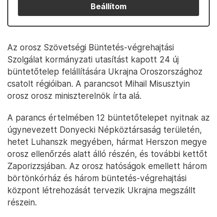
Beállítom
Az orosz Szövetségi Büntetés-végrehajtási
Szolgálat kormányzati utasítást kapott 24 új
büntetőtelep felállítására Ukrajna Oroszországhoz
csatolt régióiban. A parancsot Mihail Misusztyin
orosz orosz miniszterelnök írta alá.
A parancs értelmében 12 büntetőtelepet nyitnak az
úgynevezett Donyecki Népköztársaság területén,
hetet Luhanszk megyében, hármat Herszon megye
orosz ellenőrzés alatt álló részén, és további kettőt
Zaporizzsjában. Az orosz hatóságok emellett három
börtönkórház és három büntetés-végrehajtási
központ létrehozását tervezik Ukrajna megszállt
részein.