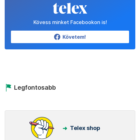
Kövess minket Facebookon is!
Követem!
Legfontosabb
Telex shop