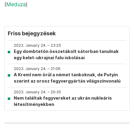
(
Meduza
)
Friss bejegyzések
2023. January 24. – 23:25
Egy dombtetőn összetákolt sátorban tanulnak
egy kelet-ukrajnai falu iskolásai
2023. January 24. – 21:06
A Kreml nem örül a német tankoknak, de Putyin
szerint az orosz fegyvergyártás világszínvonalú
2023. January 24. – 20:35
Nem találtak fegyvereket az ukrán nukleáris
létesítményekben