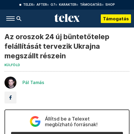
TELEX
AFTER
G7
KARAKTER
TÁMOGATÁS
SHOP
Támogatás
Az oroszok 24 új büntetőtelep
felállítását tervezik Ukrajna
megszállt részein
KÜLFÖLD
Pál Tamás
Állítsd be a Telexet
megbízható forrásnak!