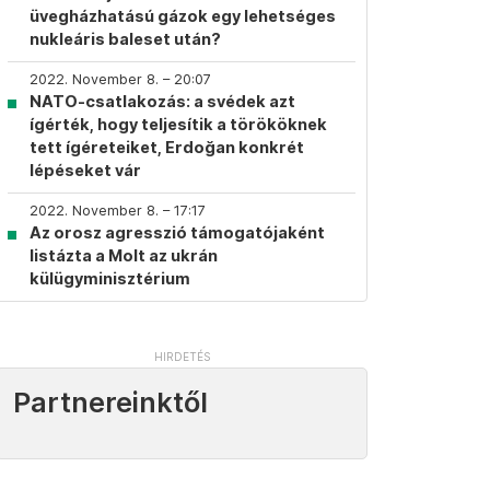
üvegházhatású gázok egy lehetséges
nukleáris baleset után?
2022. November 8. – 20:07
NATO-csatlakozás: a svédek azt
ígérték, hogy teljesítik a törököknek
tett ígéreteiket, Erdoğan konkrét
lépéseket vár
2022. November 8. – 17:17
Az orosz agresszió támogatójaként
listázta a Molt az ukrán
külügyminisztérium
Partnereinktől