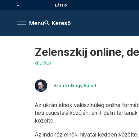
László
Menü
Kereső
Zelenszkij online, 
KÜLFÖLD
Szántó-Nagy Bálint
Az ukrán elnök valószínűleg online formá
heti csúcstalálkozóján, amit Balin tartanak 
közölte.
Az indonéz elnöki hivatal kedden közölte