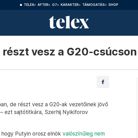
TELEX
AFTER
G7
KARAKTER
TÁMOGATÁS
SHOP
de részt vesz a G20-csúcson
ban, de részt vesz a G20-ak vezetőinek jövő
– ezt sajtótitkára, Szerhij Nyikiforov
, hogy Putyin orosz elnök
valószínűleg nem