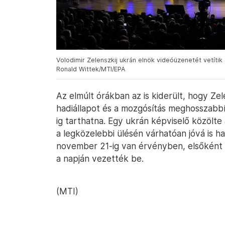
Volodimir Zelenszkij ukrán elnök videóüzenetét vetítik
Ronald Wittek/MTI/EPA
Az elmúlt órákban az is kiderült, hogy Zel
hadiállapot és a mozgósítás meghosszabbí
ig tarthatna. Egy ukrán képviselő közölte
a legközelebbi ülésén várhatóan jóvá is ha
november 21-ig van érvényben, elsőként 
a napján vezették be.
(MTI)