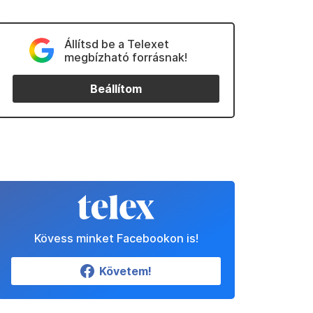
Állítsd be a Telexet
megbízható forrásnak!
Beállítom
Kövess minket Facebookon is!
Követem!