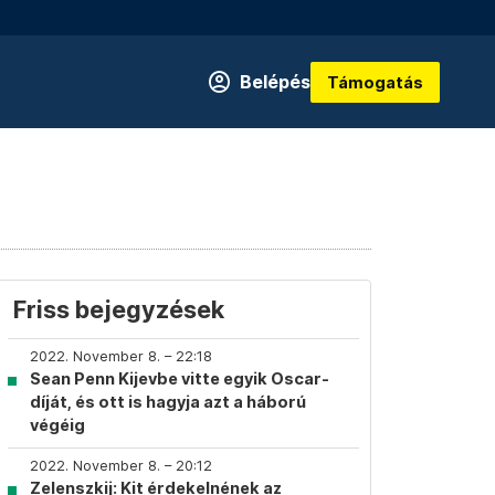
Belépés
Támogatás
Friss bejegyzések
2022. November 8. – 22:18
Sean Penn Kijevbe vitte egyik Oscar-
díját, és ott is hagyja azt a háború
végéig
2022. November 8. – 20:12
Zelenszkij: Kit érdekelnének az