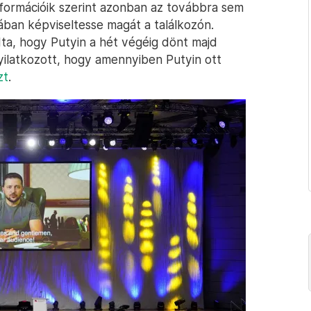
formációik szerint azonban az továbbra sem
ában képviseltesse magát a találkozón.
dta, hogy Putyin a hét végéig dönt majd
nyilatkozott, hogy amennyiben Putyin ott
zt
.