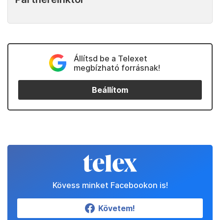
Állítsd be a Telexet
megbízható forrásnak!
Beállítom
Kövess minket Facebookon is!
Követem!