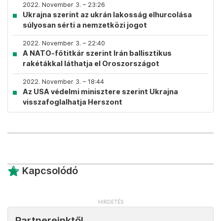
2022. November 3. – 23:26
Ukrajna szerint az ukrán lakosság elhurcolása
súlyosan sérti a nemzetközi jogot
2022. November 3. – 22:40
A NATO-főtitkár szerint Irán ballisztikus
rakétákkal láthatja el Oroszországot
2022. November 3. – 18:44
Az USA védelmi minisztere szerint Ukrajna
visszafoglalhatja Herszont
Kapcsolódó
Partnereinktől