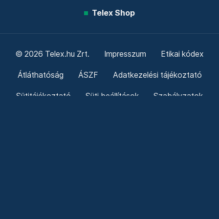
Telex Shop
© 2026 Telex.hu Zrt.
Impresszum
Etikai kódex
Átláthatóság
ÁSZF
Adatkezelési tájékoztató
Sütitájékoztató
Süti beállítások
Szabályzatok
Kommentelési szabályzat
Telex Sales