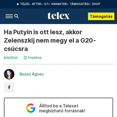
TELEX
AFTER
G7
KARAKTER
TÁMOGATÁS
SHOP
Támogatás
Ha Putyin is ott lesz, akkor
Zelenszkij nem megy el a G20-
csúcsra
frissítve
KÜLFÖLD
Bozsó Ágnes
Állítsd be a Telexet
megbízható forrásnak!