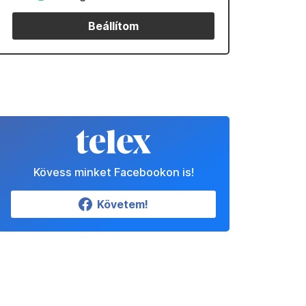
Beállítom
Kövess minket Facebookon is!
Követem!