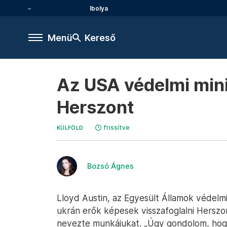
Ibolya
Menü
Kereső
Az USA védelmi mini
Herszont
frissítve
KÜLFÖLD
Bozsó Ágnes
Lloyd Austin, az Egyesült Államok védelmi
ukrán erők képesek visszafoglalni Hersz
nevezte munkájukat. „Úgy gondolom, hog