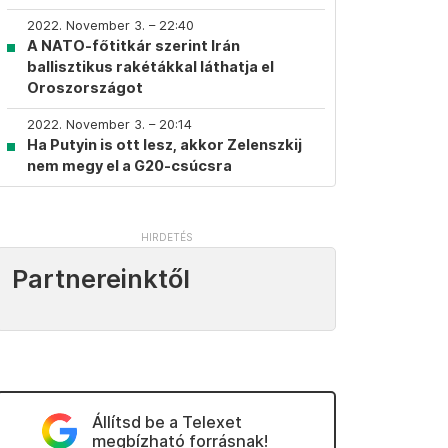
2022. November 3. – 22:40
A NATO-főtitkár szerint Irán
ballisztikus rakétákkal láthatja el
Oroszországot
2022. November 3. – 20:14
Ha Putyin is ott lesz, akkor Zelenszkij
nem megy el a G20-csúcsra
Partnereinktől
Állítsd be a Telexet
megbízható forrásnak!