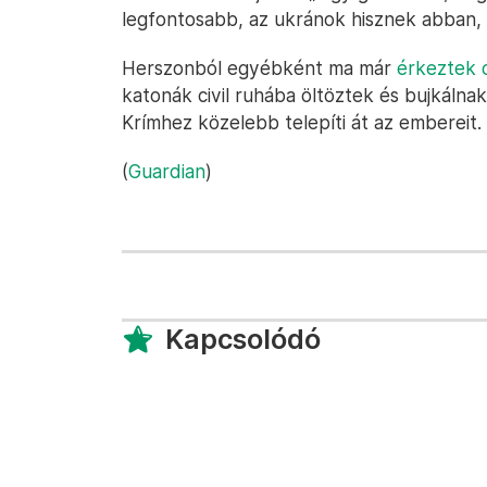
legfontosabb, az ukránok hisznek abban,
Herszonból egyébként ma már
érkeztek o
katonák civil ruhába öltöztek és bujkálna
Krímhez közelebb telepíti át az embereit.
(
Guardian
)
Kapcsolódó