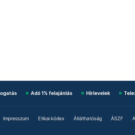
ogatás
Adó 1% felajánlás
Hírlevelek
Tele
Impresszum
Etikai kódex
Átláthatóság
ÁSZF
A
Süti beállítások
Szabályzatok
Kommentelési szabály