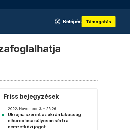
Belépés
Támogatás
zafoglalhatja
Friss bejegyzések
2022. November 3. – 23:26
Ukrajna szerint az ukrán lakosság
elhurcolása súlyosan sérti a
nemzetközi jogot