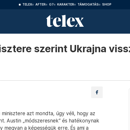
TELEX
AFTER
G7
KARAKTER
TÁMOGATÁS
SHOP
sztere szerint Ukrajna viss
 minisztere azt mondta, úgy véli, hogy az
ont. Austin „módszeresnek” és hatékonynak
y megvan a képességük erre. És ami a