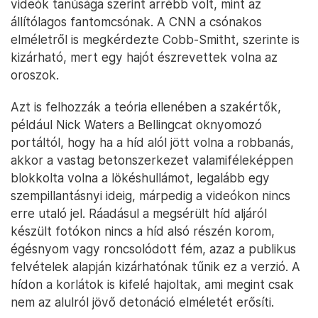
videók tanúsága szerint arrébb volt, mint az
állítólagos fantomcsónak. A CNN a csónakos
elméletről is megkérdezte Cobb-Smitht, szerinte is
kizárható, mert egy hajót észrevettek volna az
oroszok.
Azt is felhozzák a teória ellenében a szakértők,
például Nick Waters a Bellingcat oknyomozó
portáltól, hogy ha a híd alól jött volna a robbanás,
akkor a vastag betonszerkezet valamiféleképpen
blokkolta volna a lökéshullámot, legalább egy
szempillantásnyi ideig, márpedig a videókon nincs
erre utaló jel. Ráadásul a megsérült híd aljáról
készült fotókon nincs a híd alsó részén korom,
égésnyom vagy roncsolódott fém, azaz a publikus
felvételek alapján kizárhatónak tűnik ez a verzió. A
hídon a korlátok is kifelé hajoltak, ami megint csak
nem az alulról jövő detonáció elméletét erősíti.