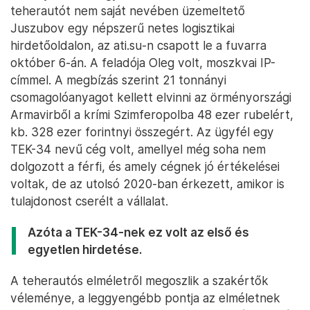
teherautót nem saját nevében üzemeltető
Juszubov egy népszerű netes logisztikai
hirdetőoldalon, az ati.su-n csapott le a fuvarra
október 6-án. A feladója Oleg volt, moszkvai IP-
címmel. A megbízás szerint 21 tonnányi
csomagolóanyagot kellett elvinni az örményországi
Armavirből a krími Szimferopolba 48 ezer rubelért,
kb. 328 ezer forintnyi összegért. Az ügyfél egy
TEK-34 nevű cég volt, amellyel még soha nem
dolgozott a férfi, és amely cégnek jó értékelései
voltak, de az utolsó 2020-ban érkezett, amikor is
tulajdonost cserélt a vállalat.
Azóta a TEK-34-nek ez volt az első és
egyetlen hirdetése.
A teherautós elméletről megoszlik a szakértők
véleménye, a leggyengébb pontja az elméletnek