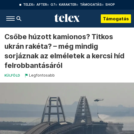
TELEX
AFTER
G7
KARAKTER
TÁMOGATÁS
SHOP
Támogatás
Csőbe húzott kamionos? Titkos
ukrán rakéta? – még mindig
sorjáznak az elméletek a kercsi híd
felrobbantásáról
Legfontosabb
KÜLFÖLD