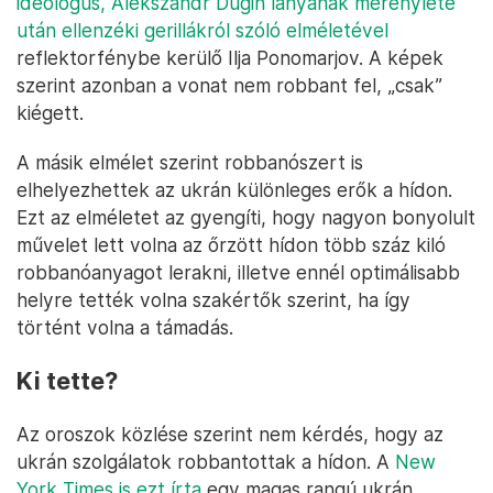
ideológus, Alekszandr Dugin lányának merénylete
után ellenzéki gerillákról szóló elméletével
reflektorfénybe kerülő Ilja Ponomarjov. A képek
szerint azonban a vonat nem robbant fel, „csak”
kiégett.
A másik elmélet szerint robbanószert is
elhelyezhettek az ukrán különleges erők a hídon.
Ezt az elméletet az gyengíti, hogy nagyon bonyolult
művelet lett volna az őrzött hídon több száz kiló
robbanóanyagot lerakni, illetve ennél optimálisabb
helyre tették volna szakértők szerint, ha így
történt volna a támadás.
Ki tette?
Az oroszok közlése szerint nem kérdés, hogy az
ukrán szolgálatok robbantottak a hídon. A
New
York Times is ezt írta
egy magas rangú ukrán