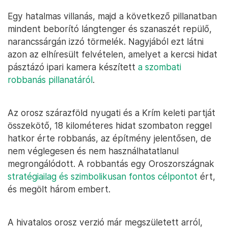
Egy hatalmas villanás, majd a következő pillanatban
mindent beborító lángtenger és szanaszét repülő,
narancssárgán izzó törmelék. Nagyjából ezt látni
azon az elhíresült felvételen, amelyet a kercsi hidat
pásztázó ipari kamera készített
a szombati
robbanás pillanatáról
.
Az orosz szárazföld nyugati és a Krím keleti partját
összekötő, 18 kilométeres hidat szombaton reggel
hatkor érte robbanás, az építmény jelentősen, de
nem véglegesen és nem használhatatlanul
megrongálódott. A robbantás egy Oroszországnak
stratégiailag és szimbolikusan fontos célpontot
ért,
és megölt három embert.
A hivatalos orosz verzió már megszületett arról,