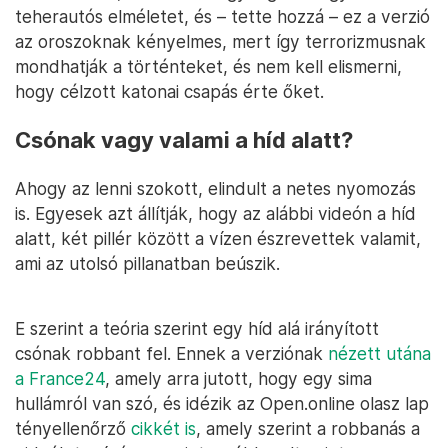
teherautós elméletet, és – tette hozzá – ez a verzió
az oroszoknak kényelmes, mert így terrorizmusnak
mondhatják a történteket, és nem kell elismerni,
hogy célzott katonai csapás érte őket.
Csónak vagy valami a híd alatt?
Ahogy az lenni szokott, elindult a netes nyomozás
is. Egyesek azt állítják, hogy az alábbi videón a híd
alatt, két pillér között a vízen észrevettek valamit,
ami az utolsó pillanatban beúszik.
E szerint a teória szerint egy híd alá irányított
csónak robbant fel. Ennek a verziónak
nézett utána
a France24
, amely arra jutott, hogy egy sima
hullámról van szó, és idézik az Open.online olasz lap
tényellenőrző
cikkét is
, amely szerint a robbanás a