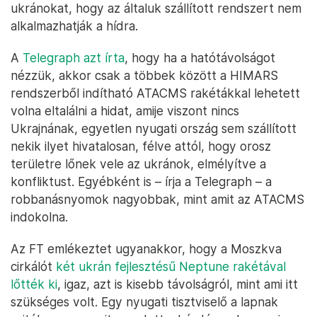
ukránokat, hogy az általuk szállított rendszert nem
alkalmazhatják a hídra.
A
Telegraph azt írta
, hogy ha a hatótávolságot
nézzük, akkor csak a többek között a HIMARS
rendszerből indítható ATACMS rakétákkal lehetett
volna eltalálni a hidat, amije viszont nincs
Ukrajnának, egyetlen nyugati ország sem szállított
nekik ilyet hivatalosan, félve attól, hogy orosz
területre lőnek vele az ukránok, elmélyítve a
konfliktust. Egyébként is – írja a Telegraph – a
robbanásnyomok nagyobbak, mint amit az ATACMS
indokolna.
Az FT emlékeztet ugyanakkor, hogy a Moszkva
cirkálót
két ukrán fejlesztésű Neptune rakétával
lőtték ki
, igaz, azt is kisebb távolságról, mint ami itt
szükséges volt. Egy nyugati tisztviselő a lapnak