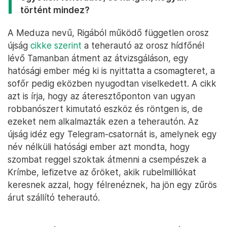
történt mindez?
A Meduza nevű, Rigából működő független orosz
újság
cikke szerint
a teherautó az orosz hídfőnél
lévő Tamanban átment az átvizsgáláson, egy
hatósági ember még ki is nyittatta a csomagteret, a
sofőr pedig eközben nyugodtan viselkedett. A cikk
azt is írja, hogy az áteresztőponton van ugyan
robbanószert kimutató eszköz és röntgen is, de
ezeket nem alkalmazták ezen a teherautón. Az
újság idéz egy Telegram-csatornát is, amelynek egy
név nélküli hatósági ember azt mondta, hogy
szombat reggel szoktak átmenni a csempészek a
Krímbe, lefizetve az őröket, akik rubelmilliókat
keresnek azzal, hogy félrenéznek, ha jön egy zűrös
árut szállító teherautó.