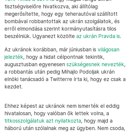
tisztségviselőre hivatkozva, aki állítólag
megerősítette, hogy egy teherautóval szállított
bombával robbantottak az ukrán szolgálatok, és
erről elmondása szerint kormányutasításra tilos
beszélniük. Ugyanezt közölte
az ukrán Pravda is
.
Az ukránok korábban, már júniusban is
világosan
jelezték
, hogy a hidat célpontnak tekintik,
augusztusban egyenesen
szükségesnek nevezték
,
a robbantás után pedig Mihajlo Podoljak ukrán
elnöki tanácsadó a Twitterre írta ki, hogy ez csak a
kezdet.
Ehhez képest az ukránok nem ismerték el eddig
hivatalosan, hogy valóban ők lettek volna, a
titkosszolgálatuk azt nyilatkozta
, hogy majd a
háború után szólalnak meg az ügyben. Nem csoda,