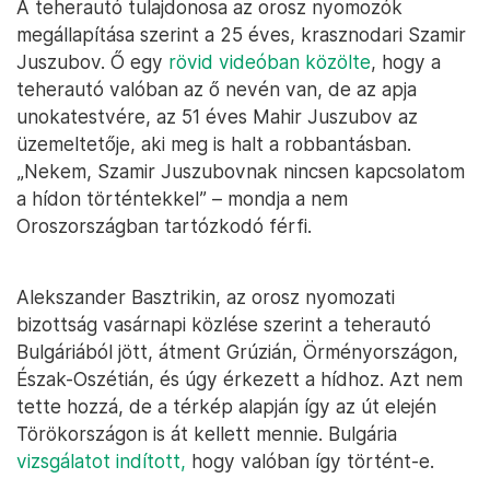
A teherautó tulajdonosa az orosz nyomozók
megállapítása szerint a 25 éves, krasznodari Szamir
Juszubov. Ő egy
rövid videóban közölte
, hogy a
teherautó valóban az ő nevén van, de az apja
unokatestvére, az 51 éves Mahir Juszubov az
üzemeltetője, aki meg is halt a robbantásban.
„Nekem, Szamir Juszubovnak nincsen kapcsolatom
a hídon történtekkel” – mondja a nem
Oroszországban tartózkodó férfi.
Alekszander Basztrikin, az orosz nyomozati
bizottság vasárnapi közlése szerint a teherautó
Bulgáriából jött, átment Grúzián, Örményországon,
Észak-Oszétián, és úgy érkezett a hídhoz. Azt nem
tette hozzá, de a térkép alapján így az út elején
Törökországon is át kellett mennie. Bulgária
vizsgálatot indított,
hogy valóban így történt-e.