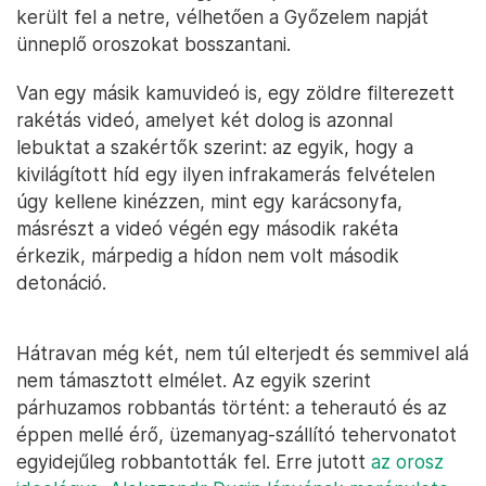
került fel a netre, vélhetően a Győzelem napját
ünneplő oroszokat bosszantani.
Van egy másik kamuvideó is, egy zöldre filterezett
rakétás videó, amelyet két dolog is azonnal
lebuktat a szakértők szerint: az egyik, hogy a
kivilágított híd egy ilyen infrakamerás felvételen
úgy kellene kinézzen, mint egy karácsonyfa,
másrészt a videó végén egy második rakéta
érkezik, márpedig a hídon nem volt második
detonáció.
Hátravan még két, nem túl elterjedt és semmivel alá
nem támasztott elmélet. Az egyik szerint
párhuzamos robbantás történt: a teherautó és az
éppen mellé érő, üzemanyag-szállító tehervonatot
egyidejűleg robbantották fel. Erre jutott
az orosz