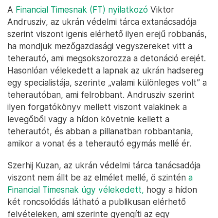
A
Financial Timesnak (FT) nyilatkozó
Viktor
Andrusziv, az ukrán védelmi tárca extanácsadója
szerint viszont igenis elérhető ilyen erejű robbanás,
ha mondjuk mezőgazdasági vegyszereket vitt a
teherautó, ami megsokszorozza a detonáció erejét.
Hasonlóan vélekedett a lapnak az ukrán hadsereg
egy specialistája, szerinte „valami különleges volt” a
teherautóban, ami felrobbant. Andrusziv szerint
ilyen forgatókönyv mellett viszont valakinek a
levegőből vagy a hídon követnie kellett a
teherautót, és abban a pillanatban robbantania,
amikor a vonat és a teherautó egymás mellé ér.
Szerhij Kuzan, az ukrán védelmi tárca tanácsadója
viszont nem állt be az elmélet mellé, ő szintén
a
Financial Timesnak úgy vélekedett,
hogy a hídon
két roncsolódás látható a publikusan elérhető
felvételeken, ami szerinte gyengíti az egy