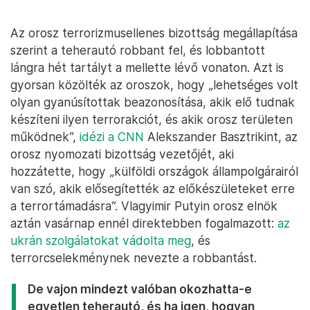
Az orosz terrorizmusellenes bizottság megállapítása
szerint a teherautó robbant fel, és lobbantott
lángra hét tartályt a mellette lévő vonaton. Azt is
gyorsan közölték az oroszok, hogy „lehetséges volt
olyan gyanúsítottak beazonosítása, akik elő tudnak
készíteni ilyen terrorakciót, és akik orosz területen
működnek”,
idézi a CNN
Alekszander Basztrikint, az
orosz nyomozati bizottság vezetőjét, aki
hozzátette, hogy „külföldi országok állampolgárairól
van szó, akik elősegítették az előkészületeket erre
a terrortámadásra”. Vlagyimir Putyin orosz elnök
aztán vasárnap ennél direktebben fogalmazott:
az
ukrán szolgálatokat vádolta meg
, és
terrorcselekménynek nevezte a robbantást.
De vajon mindezt valóban okozhatta-e
egyetlen teherautó, és ha igen, hogyan