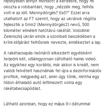
rejtélyesen annyit mondott a kérdésre, hogy mi
okozta a robbantást, hogy „nézzék meg, felhős
volt-e az idő. Mennydörgés? Eső?” Ezzel arra
utalhatott az FT szerint, hogy az ukránok régóta
fejlesztik a Grim2 (Mennydörgés2) nevű, 500
kilométer elméleti hatótávú rakétát. Volodimir
Zelenszkij ukrán elnök a szombati beszédében a
krími időjárást felhősnek nevezte, emlékeztet a lap.
A rakétacsapás-teóriáról elkezdett egyébként
terjedni két, villámgyorsan cáfolható hamis videó.
Az egyikhez egy korábbi, már akkor is kreált, nem
valódi felvételt használnak fel újra a dezinformációs
profilok, mégpedig azt, amin úgy tűnik, mintha egy
hídon áthaladó autó lefilmezett volna egy
rakétabecsapódást.
Látható azonban, hogy ez május 9-i dátummal