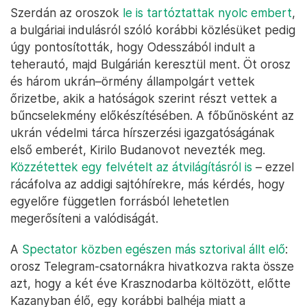
Szerdán az oroszok
le is tartóztattak nyolc embert
,
a bulgáriai indulásról szóló korábbi közlésüket pedig
úgy pontosították, hogy Odesszából indult a
teherautó, majd Bulgárián keresztül ment. Öt orosz
és három ukrán–örmény állampolgárt vettek
őrizetbe, akik a hatóságok szerint részt vettek a
bűncselekmény előkészítésében. A főbűnösként az
ukrán védelmi tárca hírszerzési igazgatóságának
első emberét, Kirilo Budanovot nevezték meg.
Közzétettek egy felvételt az átvilágításról is
– ezzel
rácáfolva az addigi sajtóhírekre, más kérdés, hogy
egyelőre független forrásból lehetetlen
megerősíteni a valódiságát.
A
Spectator közben egészen más sztorival állt elő
:
orosz Telegram-csatornákra hivatkozva rakta össze
azt, hogy a két éve Krasznodarba költözött, előtte
Kazanyban élő, egy korábbi balhéja miatt a