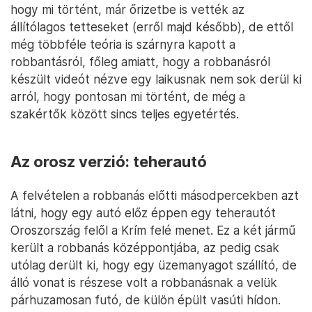
hogy mi történt, már őrizetbe is vették az
állítólagos tetteseket (erről majd később), de ettől
még többféle teória is szárnyra kapott a
robbantásról, főleg amiatt, hogy a robbanásról
készült videót nézve egy laikusnak nem sok derül ki
arról, hogy pontosan mi történt, de még a
szakértők között sincs teljes egyetértés.
Az orosz verzió: teherautó
A felvételen a robbanás előtti másodpercekben azt
látni, hogy egy autó előz éppen egy teherautót
Oroszország felől a Krím felé menet. Ez a két jármű
került a robbanás középpontjába, az pedig csak
utólag derült ki, hogy egy üzemanyagot szállító, de
álló vonat is részese volt a robbanásnak a velük
párhuzamosan futó, de külön épült vasúti hídon.