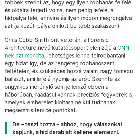
többek szerint az, hogy egy ilyen robbanás felfelé
és oldalra terjedt volna, nem pedig lefelé, a
hídpálya felé, ennyire és ilyen módon megrongálva
azt (a közúti pálya omlott be több szakaszon).
Chris Cobb-Smith brit veterán, a Forensic
Architecture nevű kutatócsoport elemzője a
CNN-
nek azt mondta,
lehetséges lenne felrobbantani
egy hidat így, de az rengeteg robbanószert
feltételez, és szükséges hozzá valami nagy tömegű
ballaszt, ami lefelé nyomja az erőt. Szerinte az
öngyilkos merénylő sem jellemző ebben a
háborúban, ráadásul vannak precíziós fegyverek is,
amelyek emberélet kioltása nélkül tudnának
megsemmisíteni célpontokat.
De – teszi hozzá – ahhoz, hogy válaszokat
kapjunk, a híd darabjait kellene elemezni.