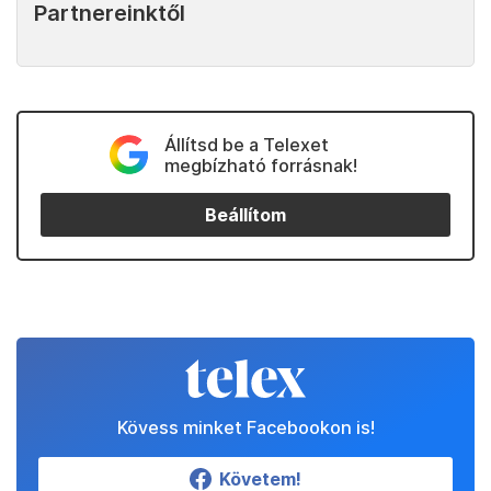
Partnereinktől
Állítsd be a Telexet
megbízható forrásnak!
Beállítom
Kövess minket Facebookon is!
Követem!