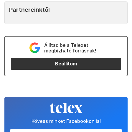
Partnereinktől
Állítsd be a Telexet
megbízható forrásnak!
Beállítom
Kövess minket Facebookon is!