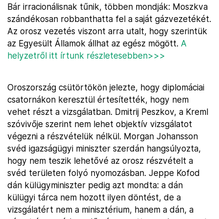
Bár irracionálisnak tűnik, többen mondják: Moszkva
szándékosan robbanthatta fel a saját gázvezetékét.
Az orosz vezetés viszont arra utalt, hogy szerintük
az Egyesült Államok állhat az egész mögött.
A
helyzetről itt írtunk részletesebben>>>
Oroszország csütörtökön jelezte, hogy diplomáciai
csatornákon keresztül értesítették, hogy nem
vehet részt a vizsgálatban. Dmitrij Peszkov, a Kreml
szóvivője szerint nem lehet objektív vizsgálatot
végezni a részvételük nélkül. Morgan Johansson
svéd igazságügyi miniszter szerdán hangsúlyozta,
hogy nem teszik lehetővé az orosz részvételt a
svéd területen folyó nyomozásban. Jeppe Kofod
dán külügyminiszter pedig azt mondta: a dán
külügyi tárca nem hozott ilyen döntést, de a
vizsgálatért nem a minisztérium, hanem a dán, a