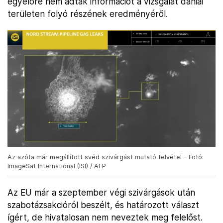
egyelőre nem adtak információt a vizsgálat dániai
területen folyó részének eredményéről.
Az azóta már megállított svéd szivárgást mutató felvétel – Fotó:
ImageSat International (ISI) / AFP
Az EU már a szeptember végi szivárgások után
szabotázsakcióról beszélt, és határozott választ
ígért, de hivatalosan nem neveztek meg felelőst.