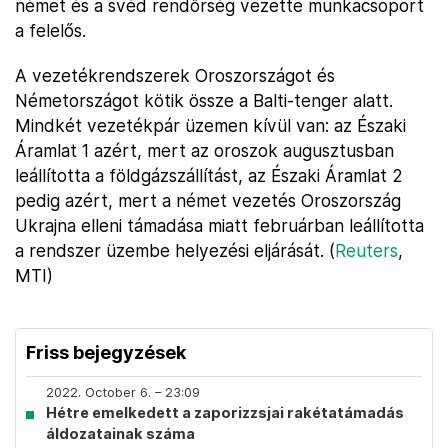
német és a svéd rendőrség vezette munkacsoport
a felelős.
A vezetékrendszerek Oroszországot és
Németországot kötik össze a Balti-tenger alatt.
Mindkét vezetékpár üzemen kívül van: az Északi
Áramlat 1 azért, mert az oroszok augusztusban
leállította a földgázszállítást, az Északi Áramlat 2
pedig azért, mert a német vezetés Oroszország
Ukrajna elleni támadása miatt februárban leállította
a rendszer üzembe helyezési eljárását. (
Reuters
,
MTI)
Friss bejegyzések
2022. October 6. – 23:09
Hétre emelkedett a zaporizzsjai rakétatámadás
áldozatainak száma