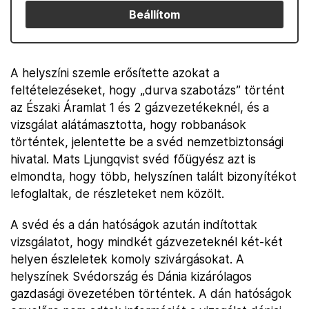
Beállítom
A helyszíni szemle erősítette azokat a
feltételezéseket, hogy „durva szabotázs” történt
az Északi Áramlat 1 és 2 gázvezetékeknél, és a
vizsgálat alátámasztotta, hogy robbanások
történtek, jelentette be a svéd nemzetbiztonsági
hivatal. Mats Ljungqvist svéd főügyész azt is
elmondta, hogy több, helyszínen talált bizonyítékot
lefoglaltak, de részleteket nem közölt.
A svéd és a dán hatóságok azután indítottak
vizsgálatot, hogy mindkét gázvezeteknél két-két
helyen észleletek komoly szivárgásokat. A
helyszínek Svédország és Dánia kizárólagos
gazdasági övezetében történtek. A dán hatóságok