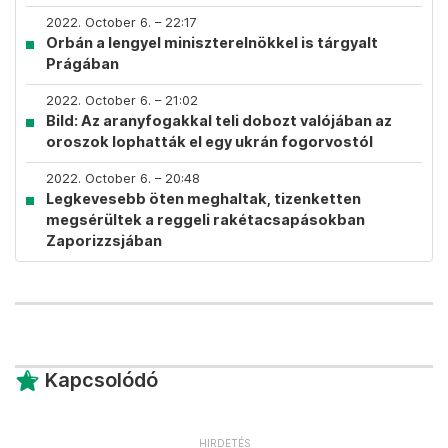
2022. October 6. – 22:17
Orbán a lengyel miniszterelnökkel is tárgyalt
Prágában
2022. October 6. – 21:02
Bild: Az aranyfogakkal teli dobozt valójában az
oroszok lophatták el egy ukrán fogorvostól
2022. October 6. – 20:48
Legkevesebb öten meghaltak, tizenketten
megsérültek a reggeli rakétacsapásokban
Zaporizzsjában
Kapcsolódó