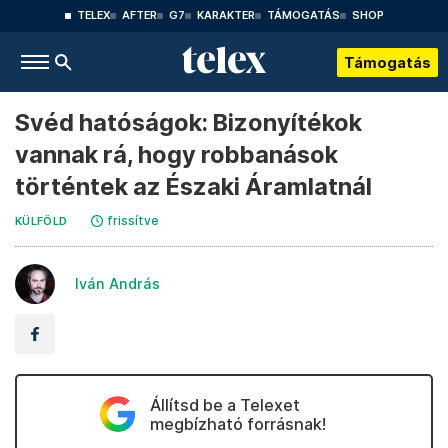
TELEX
AFTER
G7
KARAKTER
TÁMOGATÁS
SHOP
Támogatás
Svéd hatóságok: Bizonyítékok
vannak rá, hogy robbanások
történtek az Északi Áramlatnál
frissítve
KÜLFÖLD
Iván András
Állítsd be a Telexet
megbízható forrásnak!