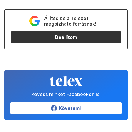
Állítsd be a Telexet
megbízható forrásnak!
Beállítom
Kövess minket Facebookon is!
Követem!