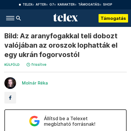
TELEX
AFTER
G7
KARAKTER
TÁMOGATÁS
SHOP
Támogatás
Bild: Az aranyfogakkal teli dobozt
valójában az oroszok lophatták el
egy ukrán fogorvostól
frissítve
KÜLFÖLD
Molnár Réka
Állítsd be a Telexet
megbízható forrásnak!