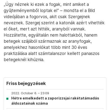
„Úgy néznek ki ezek a fogak, mint amiket a
gyűjteményemből loptak el” – mondta el a Bild
videójában a fogorvos, akit csak Szergejnek
neveznek. Szergej szerint a katonák azért vihették
el őket, mert azt hitték, aranyból vannak.
Hozzátette, egyáltalán nem halottakból, hanem
betegek szájából származnak az aranyfogak,
amelyekhez hasonlókat több mint 30 éves
praktizálása alatt számtalanszor kellett panaszos
betegeknél kihúznia.
Friss bejegyzések
2022. October 6. – 23:09
Hétre emelkedett a zaporizzsjai rakétatámadás
áldozatainak száma