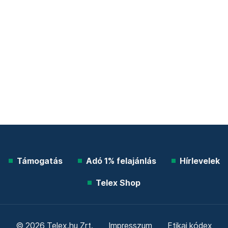
Támogatás
Adó 1% felajánlás
Hírlevelek
Telex Shop
© 2026 Telex.hu Zrt.
Impresszum
Etikai kódex