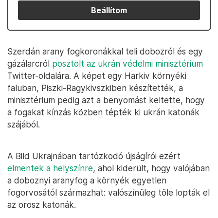
Beállítom
Szerdán arany fogkoronákkal teli dobozról és egy
gázálarcról
posztolt az ukrán védelmi minisztérium
Twitter-oldalára. A képet egy Harkiv környéki
faluban, Piszki-Ragykivszkiben készítették, a
minisztérium pedig azt a benyomást keltette, hogy
a fogakat kínzás közben tépték ki ukrán katonák
szájából.
A Bild Ukrajnában tartózkodó újságírói ezért
elmentek a helyszínre
, ahol kiderült, hogy valójában
a doboznyi aranyfog a környék egyetlen
fogorvosától származhat: valószínűleg tőle lopták el
az orosz katonák.