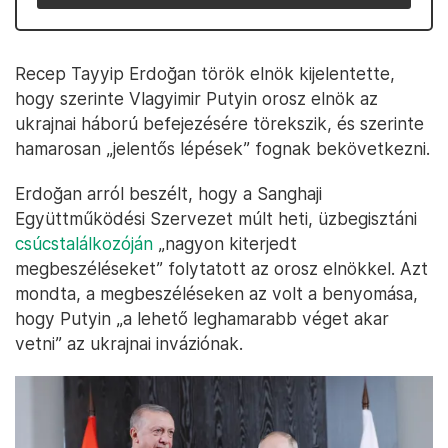
Recep Tayyip Erdoğan török elnök kijelentette,
hogy szerinte Vlagyimir Putyin orosz elnök az
ukrajnai háború befejezésére törekszik, és szerinte
hamarosan „jelentős lépések” fognak bekövetkezni.
Erdoğan arról beszélt, hogy a Sanghaji
Együttműködési Szervezet múlt heti, üzbegisztáni
csúcstalálkozóján
„nagyon kiterjedt
megbeszéléseket” folytatott az orosz elnökkel. Azt
mondta, a megbeszéléseken az volt a benyomása,
hogy Putyin „a lehető leghamarabb véget akar
vetni” az ukrajnai inváziónak.