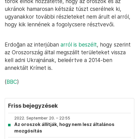
török elnök hozzátette, hogy az oroszok és az
ukránok hamarosan kétszáz túszt cserélnek ki,
ugyanakkor további részleteket nem árult el arról,
hogy kik lennének a fogolycsere résztvevői.
Erdoğan az interjúban
arról is beszélt
, hogy szerint
az Oroszország által megszállt területeket vissza
kell adni Ukrajnának, beleértve a 2014-ben
annektált Krímet is.
(
BBC
)
Friss bejegyzések
2022. September 20. – 22:55
Az oroszok állítják, hogy nem lesz általános
mozgósítás