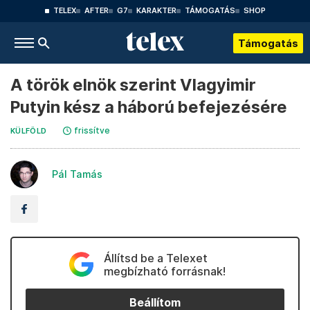
TELEX
AFTER
G7
KARAKTER
TÁMOGATÁS
SHOP
Támogatás
A török elnök szerint Vlagyimir
Putyin kész a háború befejezésére
frissítve
KÜLFÖLD
Pál Tamás
Állítsd be a Telexet
megbízható forrásnak!
Beállítom