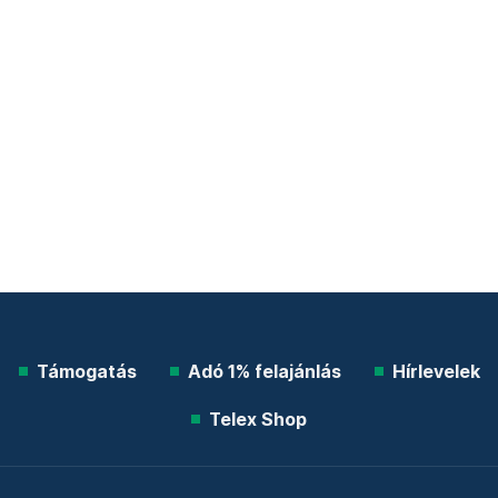
Támogatás
Adó 1% felajánlás
Hírlevelek
Telex Shop