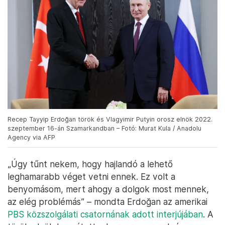
Recep Tayyip Erdoğan török és Vlagyimir Putyin orosz elnök 2022.
szeptember 16-án Szamarkandban – Fotó: Murat Kula / Anadolu
Agency via AFP
„Úgy tűnt nekem, hogy hajlandó a lehető
leghamarabb véget vetni ennek. Ez volt a
benyomásom, mert ahogy a dolgok most mennek,
az elég problémás” – mondta Erdoğan az amerikai
PBS közszolgálati csatornának adott interjújában
. A