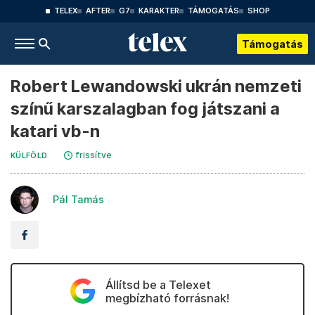
TELEX
AFTER
G7
KARAKTER
TÁMOGATÁS
SHOP
Támogatás
Robert Lewandowski ukrán nemzeti
színű karszalagban fog játszani a
katari vb-n
frissítve
KÜLFÖLD
Pál Tamás
Állítsd be a Telexet
megbízható forrásnak!