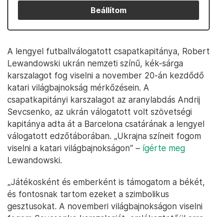
Beállítom
A lengyel futballválogatott csapatkapitánya, Robert
Lewandowski ukrán nemzeti színű, kék-sárga
karszalagot fog viselni a november 20-án kezdődő
katari világbajnokság mérkőzésein. A
csapatkapitányi karszalagot az aranylabdás Andrij
Sevcsenko, az ukrán válogatott volt szövetségi
kapitánya adta át a Barcelona csatárának a lengyel
válogatott edzőtáborában. „Ukrajna színeit fogom
viselni a katari világbajnokságon” –
ígérte meg
Lewandowski.
„Játékosként és emberként is támogatom a békét,
és fontosnak tartom ezeket a szimbolikus
gesztusokat. A novemberi világbajnokságon viselni