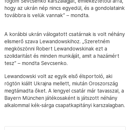
fogom Sevcsenko karszalagját, emlékeztetőül arra,
hogy az ukrán nép nincs egyedül, és a gondolataink
továbbra is velük vannak” – mondta.
A korábbi ukrán válogatott csatárnak is volt néhány
elismerő szava Lewandowskihoz. „Szeretném
megköszönni Robert Lewandowskinak ezt a
szolidaritást és minden munkáját, amit a hazámért
tesz” – mondta Sevcsenko.
Lewandowski volt az egyik első élsportoló, aki
rögtön kiállt Ukrajna mellett, miután Oroszország
megtámadta őket. A lengyel csatár már tavasszal, a
Bayern München játékosaként is játszott néhány
alkalommal kék-sárga csapatkapitányi karszalagban.