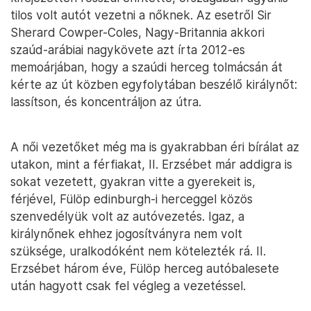
tilos volt autót vezetni a nőknek. Az esetről Sir
Sherard Cowper-Coles, Nagy-Britannia akkori
szaúd-arábiai nagykövete azt írta 2012-es
memoárjában, hogy a szaúdi herceg tolmácsán át
kérte az út közben egyfolytában beszélő királynőt:
lassítson, és koncentráljon az útra.
A női vezetőket még ma is gyakrabban éri bírálat az
utakon, mint a férfiakat, II. Erzsébet már addigra is
sokat vezetett, gyakran vitte a gyerekeit is,
férjével, Fülöp edinburgh-i herceggel közös
szenvedélyük volt az autóvezetés. Igaz, a
királynőnek ehhez jogosítványra nem volt
szüksége, uralkodóként nem kötelezték rá. II.
Erzsébet három éve, Fülöp herceg autóbalesete
után hagyott csak fel végleg a vezetéssel.