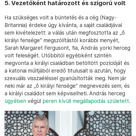
5. Vezetőként határozott és szigorú volt
Ha szükséges volt a büntetés és a cég (Nagy-
Britannia) érdeke úgy kívánta, a saját családjával
sem kivételezett: a válás után megfosztotta az „ő
királyi fensége” megszólítástól korábbi menyét,
Sarah Margaret Fergusont, fia, András yorki herceg
volt feleségét. Utóbbitól egyébként szintén
megvonta a királyi családban betöltött pozícióját és
a katonai múltjából eredő titulusait is azután, hogy
szexuális visszaéléssel gyanúsították meg. Nem jár
neki már az „ő királyi fensége” megnevezés sem, és
a királyi családot sem képviselheti. András herceg
ügyében
végül
peren kívüli megállapodás született
.