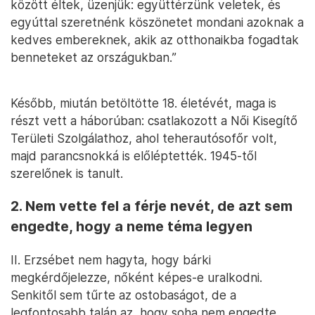
között éltek, üzenjük: együttérzünk veletek, és
egyúttal szeretnénk köszönetet mondani azoknak a
kedves embereknek, akik az otthonaikba fogadtak
benneteket az országukban.”
Később, miután betöltötte 18. életévét, maga is
részt vett a háborúban: csatlakozott a Női Kisegítő
Területi Szolgálathoz, ahol teherautósofőr volt,
majd parancsnokká is előléptették. 1945-től
szerelőnek is tanult.
2. Nem vette fel a férje nevét, de azt sem
engedte, hogy a neme téma legyen
II. Erzsébet nem hagyta, hogy bárki
megkérdőjelezze, nőként képes-e uralkodni.
Senkitől sem tűrte az ostobaságot, de a
legfontosabb talán az, hogy soha nem engedte,