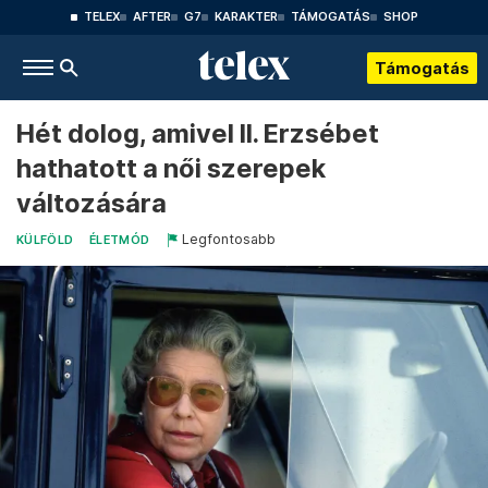
TELEX
AFTER
G7
KARAKTER
TÁMOGATÁS
SHOP
Támogatás
Hét dolog, amivel II. Erzsébet
hathatott a női szerepek
változására
Legfontosabb
KÜLFÖLD
ÉLETMÓD