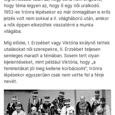
hogy téma legyen az, hogy ő egy női uralkodó.
1952-es trónra lépésekor ez már önmagában is erős
jelzés volt nem sokkal a II. világháború után, amikor
a nők éppen elkezdtek visszatérni a munka
világába.
Míg elődei, I. Erzsébet vagy Viktória királynő tettek
utalásokat női szerepekre, II. Erzsébet teljesen
semleges maradt a témában. Sosem tett olyan
kijelentéseket, mint például Viktória, hogy „a
feministákat jól meg kellene korbácsolni”, trónra
lépésekor egyszerűen csak nem vette fel a férje
nevét.