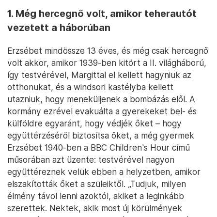
1. Még hercegnő volt, amikor teherautót
vezetett a háborúban
Erzsébet mindössze 13 éves, és még csak hercegnő
volt akkor, amikor 1939-ben kitört a II. világháború,
így testvérével, Margittal el kellett hagyniuk az
otthonukat, és a windsori kastélyba kellett
utazniuk, hogy meneküljenek a bombázás elől. A
kormány ezrével evakuálta a gyerekeket bel- és
külföldre egyaránt, hogy védjék őket – hogy
együttérzéséről biztosítsa őket, a még gyermek
Erzsébet 1940-ben a BBC Children's Hour című
műsorában azt üzente: testvérével nagyon
együttéreznek velük ebben a helyzetben, amikor
elszakították őket a szüleiktől. „Tudjuk, milyen
élmény távol lenni azoktól, akiket a leginkább
szerettek. Nektek, akik most új körülmények