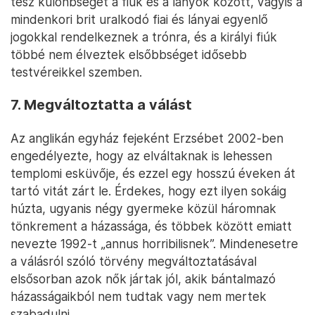
tesz különbséget a fiúk és a lányok között, vagyis a
mindenkori brit uralkodó fiai és lányai egyenlő
jogokkal rendelkeznek a trónra, és a királyi fiúk
többé nem élveztek elsőbbséget idősebb
testvéreikkel szemben.
7. Megváltoztatta a válást
Az anglikán egyház fejeként Erzsébet 2002-ben
engedélyezte, hogy az elváltaknak is lehessen
templomi esküvője, és ezzel egy hosszú éveken át
tartó vitát zárt le. Érdekes, hogy ezt ilyen sokáig
húzta, ugyanis négy gyermeke közül háromnak
tönkrement a házassága, és többek között emiatt
nevezte 1992-t „annus horribilisnek”. Mindenesetre
a válásról szóló törvény megváltoztatásával
elsősorban azok nők jártak jól, akik bántalmazó
házasságaikból nem tudtak vagy nem mertek
szabadulni.