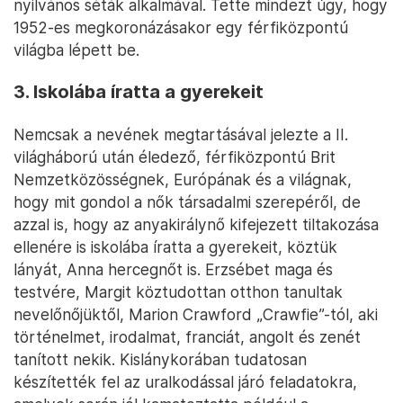
nyilvános séták alkalmával. Tette mindezt úgy, hogy
1952-es megkoronázásakor egy férfiközpontú
világba lépett be.
3. Iskolába íratta a gyerekeit
Nemcsak a nevének megtartásával jelezte a II.
világháború után éledező, férfiközpontú Brit
Nemzetközösségnek, Európának és a világnak,
hogy mit gondol a nők társadalmi szerepéről, de
azzal is, hogy az anyakirálynő kifejezett tiltakozása
ellenére is iskolába íratta a gyerekeit, köztük
lányát, Anna hercegnőt is. Erzsébet maga és
testvére, Margit köztudottan otthon tanultak
nevelőnőjüktől, Marion Crawford „Crawfie”-tól, aki
történelmet, irodalmat, franciát, angolt és zenét
tanított nekik. Kislánykorában tudatosan
készítették fel az uralkodással járó feladatokra,