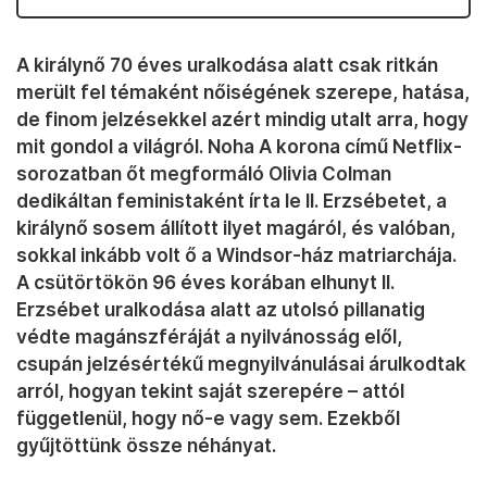
A királynő 70 éves uralkodása alatt csak ritkán
merült fel témaként nőiségének szerepe, hatása,
de finom jelzésekkel azért mindig utalt arra, hogy
mit gondol a világról. Noha A korona című Netflix-
sorozatban őt megformáló Olivia Colman
dedikáltan feministaként írta le II. Erzsébetet, a
királynő sosem állított ilyet magáról, és valóban,
sokkal inkább volt ő a Windsor-ház matriarchája.
A csütörtökön 96 éves korában elhunyt II.
Erzsébet uralkodása alatt az utolsó pillanatig
védte magánszféráját a nyilvánosság elől,
csupán jelzésértékű megnyilvánulásai árulkodtak
arról, hogyan tekint saját szerepére – attól
függetlenül, hogy nő-e vagy sem. Ezekből
gyűjtöttünk össze néhányat.