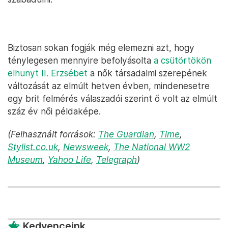
Biztosan sokan fogják még elemezni azt, hogy
ténylegesen mennyire befolyásolta
a csütörtökön
elhunyt II. Erzsébet
a nők társadalmi szerepének
változását az elmúlt hetven évben, mindenesetre
egy brit felmérés válaszadói szerint ő volt az elmúlt
száz év női példaképe.
(Felhasznált források:
The Guardian
,
Time
,
Stylist.co.uk
,
Newsweek
,
The National WW2
Museum
,
Yahoo Life
,
Telegraph
)
Kedvenceink