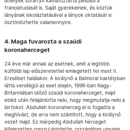
amelyek során jól kamatoztatta például a
franciatudását is. Saját gyerekeinek, és köztük
lányának iskoláztatásával a lányok oktatását is
ösztönözhette valamennyire.
4. Maga fuvarozta a szaúdi
koronaherceget
24 éve már annak az esetnek, amit a legtöbb
külföldi lap előszeretettel emlegetett fel most II.
Erzsébet halálakor. A királynő a Balmoral kastélyban
látta vendégül az eset idején, 1998-ban Nagy-
Britanniában időző szaúdi koronaherceget, majd
ebéd után felajánlotta neki, hogy megmutatja neki a
birtokot. Abdullah koronaherceg el is fogadta a
meghívást, de arra nem számított, hogy a királynő
vezet majd. Ez márpedig Abdullah herceget
kifejezetten rosszul érintette, országában ugyanis