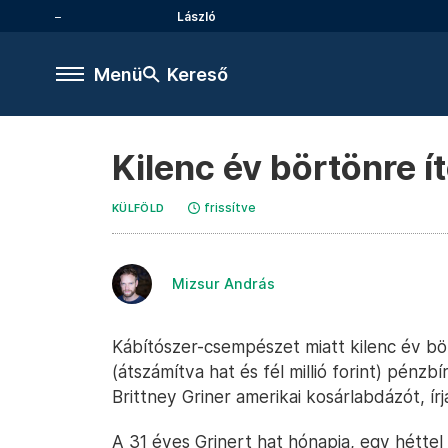
László
Menü
Kereső
Kilenc év börtönre ít
frissítve
KÜLFÖLD
Mizsur András
Kábítószer-csempészet miatt kilenc év bö
(átszámítva hat és fél millió forint) pénzb
Brittney Griner amerikai kosárlabdázót, ír
A 31 éves Grinert hat hónapja, egy héttel