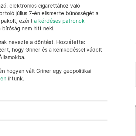
mazó, elektromos cigarettához való
rtoló július 7-én elismerte bűnösségét a
 pakolt, ezért
a kérdéses patronok
 bíróság nem hitt neki.
nak nevezte a döntést. Hozzátette:
ért, hogy Griner és a kémkedéssel vádolt
Államokba.
n hogyan vált Griner egy geopolitikai
ben
írtunk.