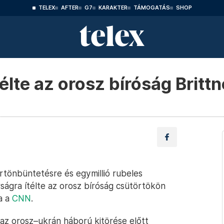
TELEX
AFTER
G7
KARAKTER
TÁMOGATÁS
SHOP
élte az orosz bíróság Brittn
rtönbüntetésre és egymillió rubeles
írságra ítélte az orosz bíróság csütörtökön
ja a
CNN
.
 az orosz–ukrán háború kitörése előtt