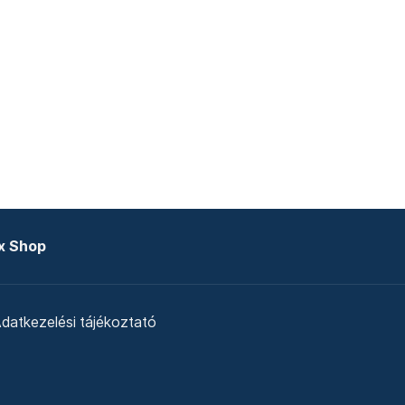
x Shop
datkezelési tájékoztató
zat
Telex Sales