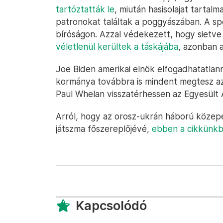
tartóztatták le
, miután hasisolajat tartal
patronokat találtak a poggyászában. A spo
bíróságon. Azzal védekezett, hogy sietve
véletlenül kerültek a táskájába
, azonban a
Joe Biden amerikai elnök elfogadhatatlan
kormánya továbbra is mindent megtesz az
Paul Whelan visszatérhessen az Egyesült 
Arról, hogy az orosz-ukrán háború közepé
játszma főszereplőjévé,
ebben a cikkünk
Kapcsolódó