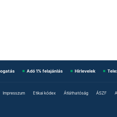
ogatás
Adó 1% felajánlás
Hírlevelek
Tele
Impresszum
Etikai kódex
Átláthatóság
ÁSZF
A
Süti beállítások
Szabályzatok
Kommentelési szabály