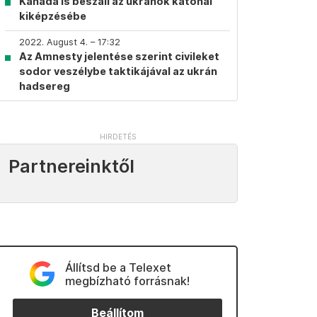
Kanada is beszáll az ukránok katonai
kiképzésébe
2022. August 4. – 17:32
Az Amnesty jelentése szerint civileket
sodor veszélybe taktikájával az ukrán
hadsereg
Partnereinktől
Állítsd be a Telexet
megbízható forrásnak!
Beállítom