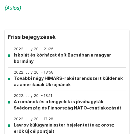
(Axios)
Friss bejegyzések
2022. July 20. – 21:25
Iskolát és kórházat épít Bucsában a magyar
kormány
2022. July 20. – 18:58
További négy HIMARS-rakétarendszert küldenek
az amerikaiak Ukrajnának
2022. July 20. – 18:11
A románok és a lengyelek is jóváhagyták
Svédország és Finnország NATO-csatlakozását
2022. July 20. – 17:28
Lavrov külügyminiszter bejelentette az orosz
erők új célpontjait