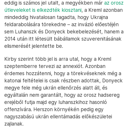
eddig is számos jel utalt, a megyékben már
az orosz
útleveleket is elkezdték kiosztani
, a Kreml azonban
mindeddig hivatalosan tagadta, hogy Ukrajna
feldarabolására törekedne – az invázió előestéjén
sem Luhanszk és Donyeck bekebelezését, hanem a
2014 után itt létesült bábállamok szuverenitásának
elismerését jelentette be.
Kirby szerint több jel is arra utal, hogy a Kreml
szeptemberre tervezi az annexiót. Azonban
érdemes hozzátenni, hogy a törekvéseknek még a
katonai feltételei is csak részben adottak, Donyeck
megye fele még ukrán ellenőrzés alatt áll, és
egyáltalán nem garantált, hogy az orosz hadsereg
erejéből futja majd egy luhanszkihoz hasonló
offenzívára. Herszon környékén pedig egy
nagyszabású ukrán ellentámadás előkészületei
zajlanak.