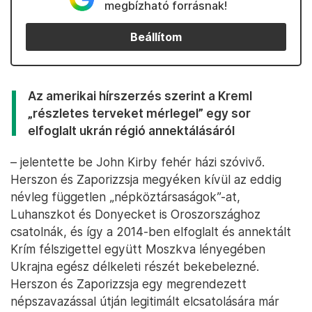
megbízható forrásnak!
Beállítom
Az amerikai hírszerzés szerint a Kreml
„részletes terveket mérlegel” egy sor
elfoglalt ukrán régió annektálásáról
– jelentette be John Kirby fehér házi szóvivő.
Herszon és Zaporizzsja megyéken kívül az eddig
névleg független „népköztársaságok”-at,
Luhanszkot és Donyecket is Oroszországhoz
csatolnák, és így a 2014-ben elfoglalt és annektált
Krím félszigettel együtt Moszkva lényegében
Ukrajna egész délkeleti részét bekebelezné.
Herszon és Zaporizzsja egy megrendezett
népszavazással útján legitimált elcsatolására már