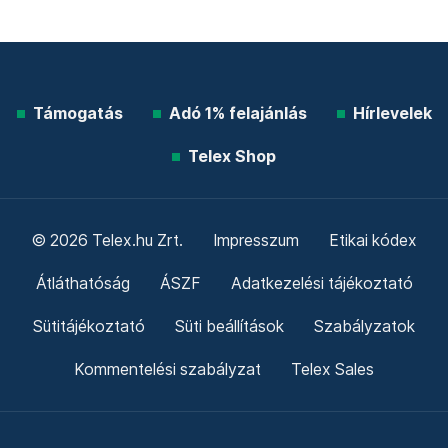
Támogatás
Adó 1% felajánlás
Hírlevelek
Telex Shop
© 2026 Telex.hu Zrt.
Impresszum
Etikai kódex
Átláthatóság
ÁSZF
Adatkezelési tájékoztató
Sütitájékoztató
Süti beállítások
Szabályzatok
Kommentelési szabályzat
Telex Sales