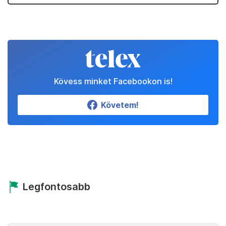
Kövess minket Facebookon is!
Követem!
Legfontosabb