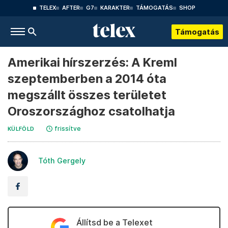
TELEX
AFTER
G7
KARAKTER
TÁMOGATÁS
SHOP
Támogatás
Amerikai hírszerzés: A Kreml
szeptemberben a 2014 óta
megszállt összes területet
Oroszországhoz csatolhatja
frissítve
KÜLFÖLD
Tóth Gergely
Állítsd be a Telexet