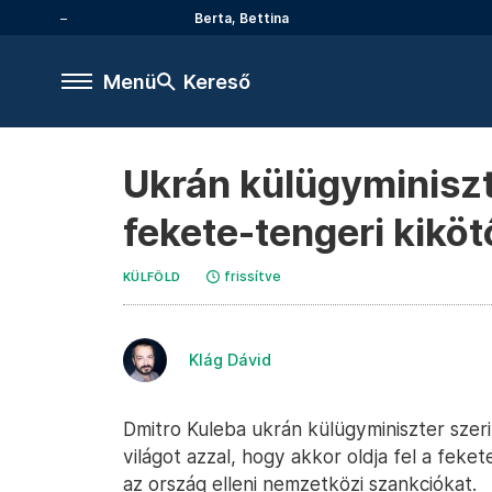
Berta, Bettina
Menü
Kereső
Ukrán külügyminiszte
fekete-tengeri kiköt
frissítve
KÜLFÖLD
Klág Dávid
Dmitro Kuleba ukrán külügyminiszter szeri
világot azzal, hogy akkor oldja fel a feke
az ország elleni nemzetközi szankciókat.