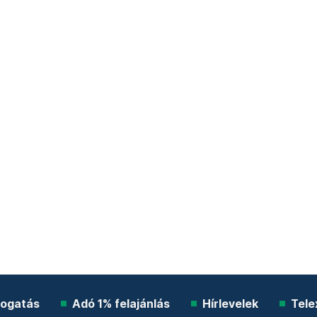
ogatás
Adó 1% felajánlás
Hírlevelek
Tele