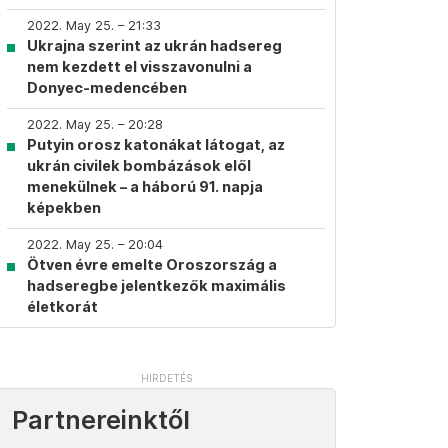
2022. May 25. – 21:33
Ukrajna szerint az ukrán hadsereg
nem kezdett el visszavonulni a
Donyec-medencében
2022. May 25. – 20:28
Putyin orosz katonákat látogat, az
ukrán civilek bombázások elől
menekülnek – a háború 91. napja
képekben
2022. May 25. – 20:04
Ötven évre emelte Oroszország a
hadseregbe jelentkezők maximális
életkorát
Partnereinktől