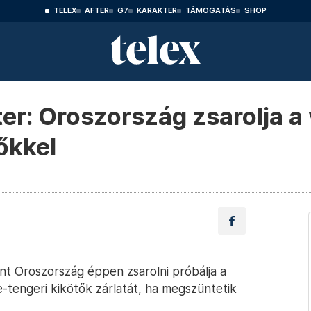
TELEX
AFTER
G7
KARAKTER
TÁMOGATÁS
SHOP
r: Oroszország zsarolja a 
őkkel
nt Oroszország éppen zsarolni próbálja a
te-tengeri kikötők zárlatát, ha megszüntetik