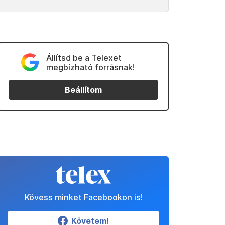
Állítsd be a Telexet
megbízható forrásnak!
Beállítom
Kövess minket Facebookon is!
Követem!