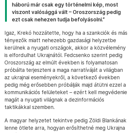
háború már csak egy történelmi kép, most
viszont valósággá vált – Oroszország pedig
ezt csak nehezen tudja befolyásolni.”
Igaz, Krekó hozzátette, hogy ha a szankciók és más
tényezők miatt nehezebb gazdasági helyzetbe
kerülnek a nyugati országok, akkor a közvélemény
is elfordulhat Ukrajnától. Fedcsenko szerint pedig
Oroszország az elmúlt években is folyamatosan
próbálta terjeszteni a maga narratíváját a világban
az ukrajnai eseményekről, a következő években
pedig még erősebben próbálják majd átütni ezzel a
kommunikációs felületeket – ezért kell megvédenie
magát a nyugati világnak a dezinformációs
taktikákkal szemben.
A magyar helyzetet tekintve pedig Zöldi Blankának
lenne ötlete arra, hogyan erősíthetné meg Ukrajna