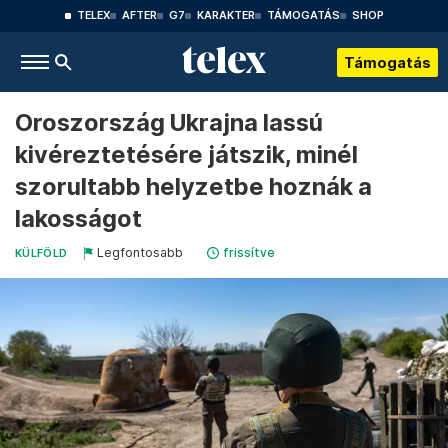
TELEX
AFTER
G7
KARAKTER
TÁMOGATÁS
SHOP
Támogatás
Oroszország Ukrajna lassú
kivéreztetésére játszik, minél
szorultabb helyzetbe hoznák a
lakosságot
Legfontosabb
frissítve
KÜLFÖLD