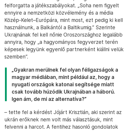
felforgatta a játékszabályokat. „Soha nem figyelt
ennyire a nemzetközi közvélemény és a média
Közép-Kelet–Európára, mint most, ezt pedig ki kell
használnunk, a Balkántól a Baltikumig.” Szerinte
Ukrajnának fel kell nőnie Oroszországhoz legalább
annyira, hogy „a hagyományos fegyverzet terén
képesek legyünk egyenlő partnerként kiállni velük
szemben”.
„Gyakran merülnek fel olyan féligazságok a
magyar médiában, mint például az, hogy a
nyugati országok katonai segítsége miatt
csak tovább húzódik Ukrajnában a háború.
Igen ám, de mi az alternatíva?”
– tette fel a kérdést Jójárt Krisztián, aki szerint az
ukrán erőknek nem volt más választásuk, mint
felvenni a harcot. A fentihez hasonló gondolatok