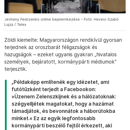
Jevheny Fedcsenko online bejelentkezése – Fotó: Hevesi-Szabó
Lujza / Telex
Zöldi kiemelte: Magyarországon rendkívül gyorsan
terjednek az oroszbarát féligazságok és
hazugságok – ezeket ugyanis gyakran „hivatalos
személyek, bejáratott, kormánypárti médiumok”
terjesztik.
„Példaképp említenék egy idézetet, ami
futótűzként terjedt a Facebookon:
»Üzenem Zelenszkijnek és a hálózatoknak:
szégyelljétek magatokat, hogy a hazámat
támadjátok, és bevonnátok a háborútokba
minket.« Ez az egyik legfontosabb
kormánypárti beszélő fejtől érkezett, aki