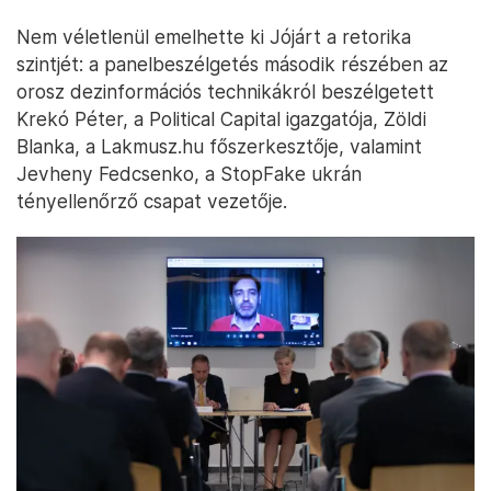
Nem véletlenül emelhette ki Jójárt a retorika
szintjét: a panelbeszélgetés második részében az
orosz dezinformációs technikákról beszélgetett
Krekó Péter, a Political Capital igazgatója, Zöldi
Blanka, a Lakmusz.hu főszerkesztője, valamint
Jevheny Fedcsenko, a StopFake ukrán
tényellenőrző csapat vezetője.