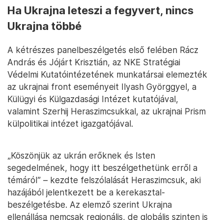
Ha Ukrajna leteszi a fegyvert, nincs
Ukrajna többé
A kétrészes panelbeszélgetés első felében Rácz
András és Jójárt Krisztián, az NKE Stratégiai
Védelmi Kutatóintézetének munkatársai elemezték
az ukrajnai front eseményeit Ilyash Györggyel, a
Külügyi és Külgazdasági Intézet kutatójával,
valamint Szerhij Heraszimcsukkal, az ukrajnai Prism
külpolitikai intézet igazgatójával.
„Köszönjük az ukrán erőknek és Isten
segedelmének, hogy itt beszélgethetünk erről a
témáról” – kezdte felszólalását Heraszimcsuk, aki
hazájából jelentkezett be a kerekasztal-
beszélgetésbe. Az elemző szerint Ukrajna
ellenállása nemcsak regionális, de globális szinten is