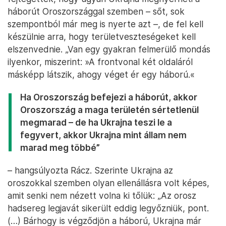
háborút Oroszországgal szemben – sőt, sok
szempontból már meg is nyerte azt –, de fel kell
készülnie arra, hogy területveszteségeket kell
elszenvednie. „Van egy gyakran felmerülő mondás
ilyenkor, miszerint: »A frontvonal két oldaláról
másképp látszik, ahogy véget ér egy háború.«
Ha Oroszország befejezi a háborút, akkor
Oroszország a maga területén sértetlenül
megmarad – de ha Ukrajna teszi le a
fegyvert, akkor Ukrajna mint állam nem
marad meg többé”
– hangsúlyozta Rácz. Szerinte Ukrajna az
oroszokkal szemben olyan ellenállásra volt képes,
amit senki nem nézett volna ki tőlük: „Az orosz
hadsereg legjavát sikerült eddig legyőzniük, pont.
(…) Bárhogy is végződjön a háború, Ukrajna már