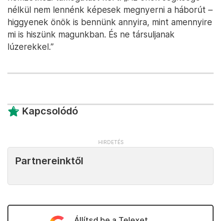
nélkül nem lennénk képesek megnyerni a háborút –
higgyenek önök is bennünk annyira, mint amennyire
mi is hiszünk magunkban. És ne társuljanak
lúzerekkel.”
Kapcsolódó
Partnereinktől
Állítsd be a Telexet