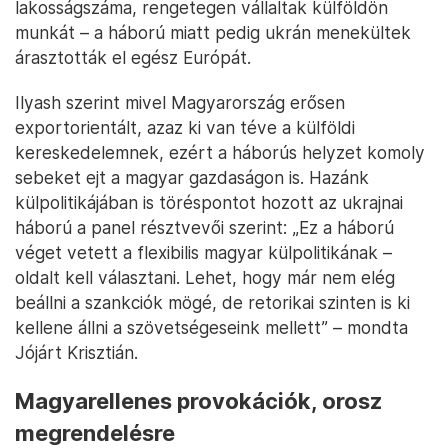
lakosságszáma, rengetegen vállaltak külföldön
munkát – a háború miatt pedig ukrán menekültek
árasztották el egész Európát.
Ilyash szerint mivel Magyarország erősen
exportorientált, azaz ki van téve a külföldi
kereskedelemnek, ezért a háborús helyzet komoly
sebeket ejt a magyar gazdaságon is. Hazánk
külpolitikájában is töréspontot hozott az ukrajnai
háború a panel résztvevői szerint: „Ez a háború
véget vetett a flexibilis magyar külpolitikának –
oldalt kell választani. Lehet, hogy már nem elég
beállni a szankciók mögé, de retorikai szinten is ki
kellene állni a szövetségeseink mellett” – mondta
Jójárt Krisztián.
Magyarellenes provokációk, orosz
megrendelésre