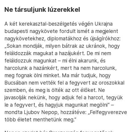
Ne társuljunk lúzerekkel
A két kerekasztal-beszélgetés végén Ukrajna
budapesti nagykövete fordult ismét a megjelent
nagykövetekhez, diplomatákhoz és újságírókhoz:
„Sokan mondják, milyen bátrak az ukránok, hogy
feláldozzák magukat a hazájukért. De mi nem
feláldozzuk magunkat – mi élni akarunk, és
harcolunk a hazánkért, mert ha nem harcolunk,
meg fognak ölni minket. Ma már tudjuk, hogy
Bucsában nem vették fel a fegyvert az oroszokkal
szemben, és meg is ölték az ott élőket. Ne
javasolják nekünk, hogy adjuk fel a harcot, tegyük
le a fegyvert, és hagyjuk magunkat megölni” –
mondta Ljubov Nepop, hozzátéve: „Felfegyverezve
több életet menthetünk meg.”