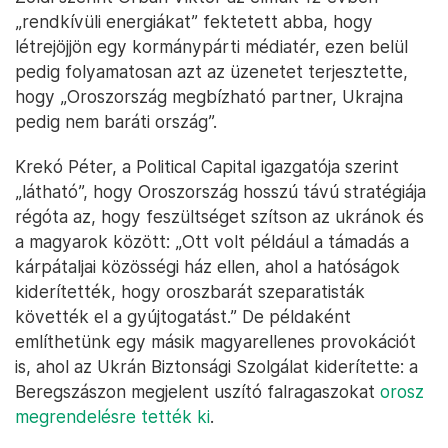
„rendkívüli energiákat” fektetett abba, hogy
létrejöjjön egy kormánypárti médiatér, ezen belül
pedig folyamatosan azt az üzenetet terjesztette,
hogy „Oroszország megbízható partner, Ukrajna
pedig nem baráti ország”.
Krekó Péter, a Political Capital igazgatója szerint
„látható”, hogy Oroszország hosszú távú stratégiája
régóta az, hogy feszültséget szítson az ukránok és
a magyarok között: „Ott volt például a támadás a
kárpátaljai közösségi ház ellen, ahol a hatóságok
kiderítették, hogy oroszbarát szeparatisták
követték el a gyújtogatást.” De példaként
említhetünk egy másik magyarellenes provokációt
is, ahol az Ukrán Biztonsági Szolgálat kiderítette: a
Beregszászon megjelent uszító falragaszokat
orosz
megrendelésre tették ki
.