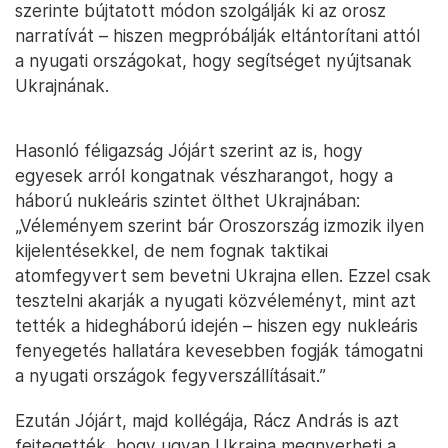
szerinte bújtatott módon szolgálják ki az orosz
narratívát – hiszen megpróbálják eltántorítani attól
a nyugati országokat, hogy segítséget nyújtsanak
Ukrajnának.
Hasonló féligazság Jójárt szerint az is, hogy
egyesek arról kongatnak vészharangot, hogy a
háború nukleáris szintet ölthet Ukrajnában:
„Véleményem szerint bár Oroszország izmozik ilyen
kijelentésekkel, de nem fognak taktikai
atomfegyvert sem bevetni Ukrajna ellen. Ezzel csak
tesztelni akarják a nyugati közvéleményt, mint azt
tették a hidegháború idején – hiszen egy nukleáris
fenyegetés hallatára kevesebben fogják támogatni
a nyugati országok fegyverszállításait.”
Ezután Jójárt, majd kollégája, Rácz András is azt
fejtegették, hogy ugyan Ukrajna megnyerheti a