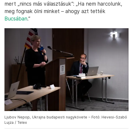
mert „nincs más választásuk”: „Ha nem harcolunk,
meg fognak ölni minket – ahogy azt tették
Bucsában
.”
Ljubov Nepop, Ukrajna budapesti nagykövete – Fotó: Hevesi-Szabó
Lujza / Telex