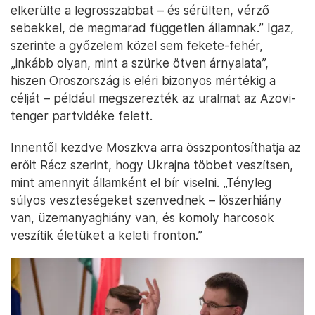
elkerülte a legrosszabbat – és sérülten, vérző
sebekkel, de megmarad független államnak.” Igaz,
szerinte a győzelem közel sem fekete-fehér,
„inkább olyan, mint a szürke ötven árnyalata”,
hiszen Oroszország is eléri bizonyos mértékig a
célját – például megszerezték az uralmat az Azovi-
tenger partvidéke felett.
Innentől kezdve Moszkva arra összpontosíthatja az
erőit Rácz szerint, hogy Ukrajna többet veszítsen,
mint amennyit államként el bír viselni. „Tényleg
súlyos veszteségeket szenvednek – lőszerhiány
van, üzemanyaghiány van, és komoly harcosok
veszítik életüket a keleti fronton.”