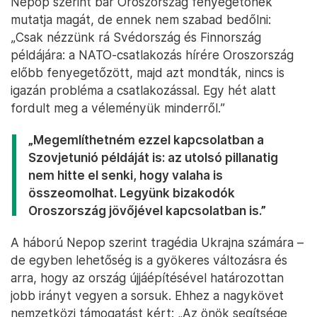
Nepop szerint bár Oroszország fenyegetőnek
mutatja magát, de ennek nem szabad bedőlni:
„Csak nézzünk rá Svédország és Finnország
példájára: a NATO-csatlakozás hírére Oroszország
előbb fenyegetőzött, majd azt mondták, nincs is
igazán probléma a csatlakozással. Egy hét alatt
fordult meg a véleményük minderről.”
„Megemlíthetném ezzel kapcsolatban a
Szovjetunió példáját is: az utolsó pillanatig
nem hitte el senki, hogy valaha is
összeomolhat. Legyünk bizakodók
Oroszország jövőjével kapcsolatban is.”
A háború Nepop szerint tragédia Ukrajna számára –
de egyben lehetőség is a gyökeres változásra és
arra, hogy az ország újjáépítésével határozottan
jobb irányt vegyen a sorsuk. Ehhez a nagykövet
nemzetközi támogatást kért: „Az önök segítsége