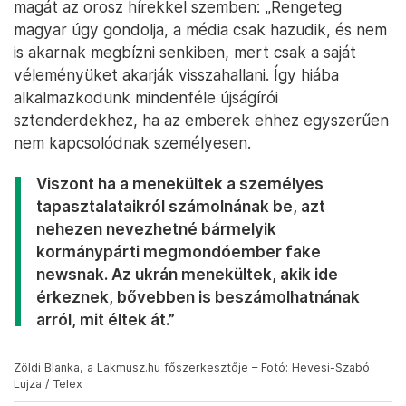
magát az orosz hírekkel szemben: „Rengeteg
magyar úgy gondolja, a média csak hazudik, és nem
is akarnak megbízni senkiben, mert csak a saját
véleményüket akarják visszahallani. Így hiába
alkalmazkodunk mindenféle újságírói
sztenderdekhez, ha az emberek ehhez egyszerűen
nem kapcsolódnak személyesen.
Viszont ha a menekültek a személyes
tapasztalataikról számolnának be, azt
nehezen nevezhetné bármelyik
kormánypárti megmondóember fake
newsnak. Az ukrán menekültek, akik ide
érkeznek, bővebben is beszámolhatnának
arról, mit éltek át.”
Zöldi Blanka, a Lakmusz.hu főszerkesztője – Fotó: Hevesi-Szabó
Lujza / Telex