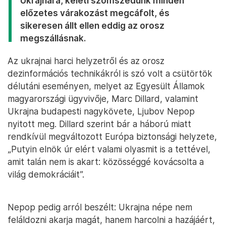
Ukrajnára, keleti szomszédunk minden
előzetes várakozást megcáfolt, és
sikeresen állt ellen eddig az orosz
megszállásnak.
Az ukrajnai harci helyzetről és az orosz
dezinformációs technikákról is szó volt a csütörtök
délutáni eseményen, melyet az Egyesült Államok
magyarországi ügyvivője, Marc Dillard, valamint
Ukrajna budapesti nagykövete, Ljubov Nepop
nyitott meg. Dillard szerint bár a háború miatt
rendkívül megváltozott Európa biztonsági helyzete,
„Putyin elnök úr elért valami olyasmit is a tettével,
amit talán nem is akart: közösséggé kovácsolta a
világ demokráciáit”.
Nepop pedig arról beszélt: Ukrajna népe nem
feláldozni akarja magát, hanem harcolni a hazájáért,