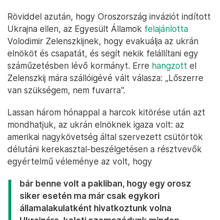
Röviddel azután, hogy Oroszország inváziót indított
Ukrajna ellen, az Egyesült Államok
felajánlotta
Volodimir Zelenszkijnek, hogy evakuálja az ukrán
elnököt és csapatát, és segít nekik felállítani egy
száműzetésben lévő kormányt. Erre
hangzott
el
Zelenszkij mára szállóigévé vált válasza: „Lőszerre
van szükségem, nem fuvarra”.
Lassan három hónappal a harcok kitörése után azt
mondhatjuk, az ukrán elnöknek igaza volt: az
amerikai nagykövetség által szervezett csütörtök
délutáni kerekasztal-beszélgetésen a résztvevők
egyértelmű véleménye az volt, hogy
bár benne volt a pakliban, hogy egy orosz
siker esetén ma már csak egykori
államalakulatként hivatkoztunk volna