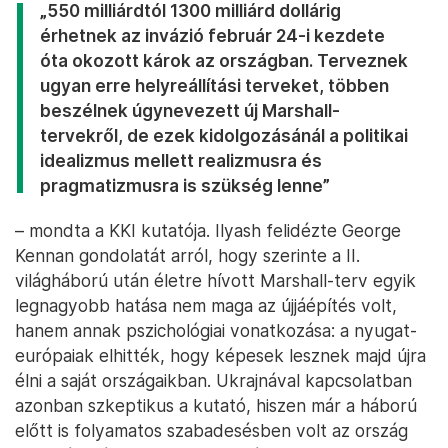
„550 milliárdtól 1300 milliárd dollárig
érhetnek az invázió február 24-i kezdete
óta okozott károk az országban. Terveznek
ugyan erre helyreállítási terveket, többen
beszélnek úgynevezett új Marshall-
tervekről, de ezek kidolgozásánál a politikai
idealizmus mellett realizmusra és
pragmatizmusra is szükség lenne”
– mondta a KKI kutatója. Ilyash felidézte George
Kennan gondolatát arról, hogy szerinte a II.
világháború után életre hívott Marshall-terv egyik
legnagyobb hatása nem maga az újjáépítés volt,
hanem annak pszichológiai vonatkozása: a nyugat-
európaiak elhitték, hogy képesek lesznek majd újra
élni a saját országaikban. Ukrajnával kapcsolatban
azonban szkeptikus a kutató, hiszen már a háború
előtt is folyamatos szabadesésben volt az ország