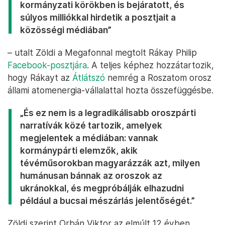
kormányzati körökben is bejáratott, és
súlyos milliókkal hirdetik a posztjait a
közösségi médiában”
– utalt Zöldi a Megafonnal megtolt Rákay Philip
Facebook-posztjára
. A teljes képhez hozzátartozik,
hogy Rákayt az
Átlátszó
nemrég a Roszatom orosz
állami atomenergia-vállalattal hozta összefüggésbe.
„És ez nem is a legradikálisabb oroszpárti
narratívák közé tartozik, amelyek
megjelentek a médiában: vannak
kormánypárti elemzők, akik
tévéműsorokban magyarázzák azt, milyen
humánusan bánnak az oroszok az
ukránokkal, és megpróbálják elhazudni
például a bucsai mészárlás jelentőségét.”
Zöldi szerint Orbán Viktor az elmúlt 12 évben