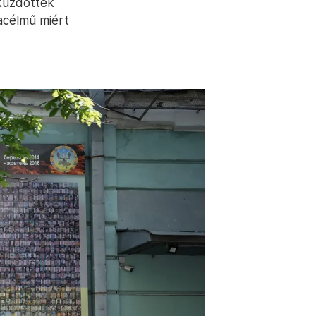
 küzdöttek
acélmű miért