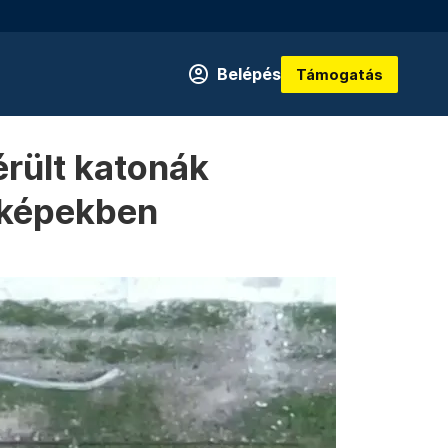
Belépés
Támogatás
érült katonák
a képekben