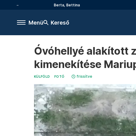
Berta, Bettina
Menü
Kereső
Óvóhellyé alakított
kimenekítése Mariup
frissítve
KÜLFÖLD
FOTÓ