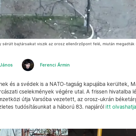
 sérült bajtársaikat viszik az orosz ellenőrzőpont felé, miután megadták
 János
Ferenci Ármin
nek és a svédek is a NATO-tagság kapujába kerültek, M
arcászati cselekmények végére utal. A frissen hivatalba 
emzetközi útja Varsóba vezetett, az orosz-ukrán béketá
zletes tudósításunkat a háború 83. napjáról
itt olvashatj