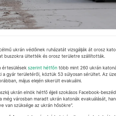
célmű ukrán védőinek ruházatát vizsgálják át orosz kato
 buszokra ültették és orosz területre szállították.
n értesülések
szerint hétfőn
több mint 260 ukrán katon
i a gyár területéről, köztük 53 súlyosan sérültet. Az ü
orábban, május elején sikerült evakuálni.
nszkij ukrán elnök hétfő éjjeli szokásos Facebook-beszé
a még városban maradt ukrán katonák evakuálását, han
ve van szüksége az ukrán hősökre”.