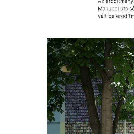
Az erődítménys
Mariupol utols
vált be erődít