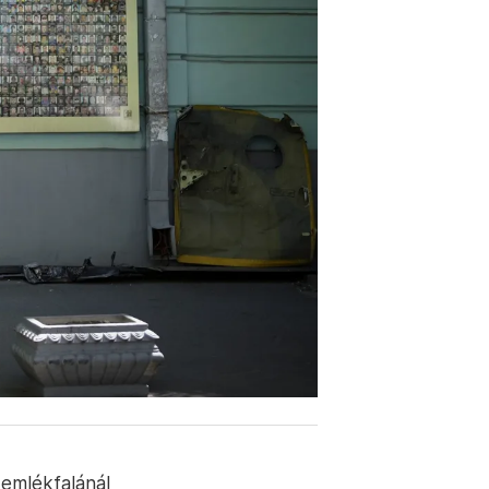
 emlékfalánál