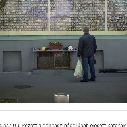
14 és 2016 között a donbaszi háborúban elesett katonák