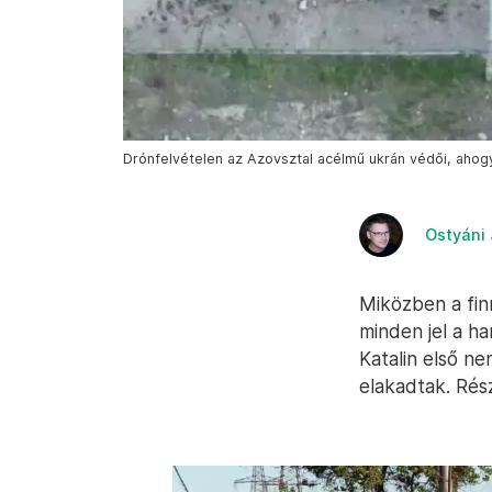
Drónfelvételen az Azovsztal acélmű ukrán védői, ahogy
Ostyáni
Miközben a fin
minden jel a h
Katalin első n
elakadtak. Rés