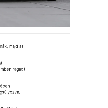
nák, majd az
át
zemben ragadt
dében
gsúlyozva,