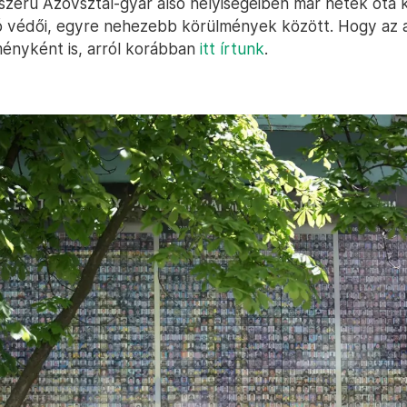
zerű Azovsztal-gyár alsó helyiségeiben már hetek óta
ó védői, egyre nehezebb körülmények között. Hogy az 
ményként is, arról korábban
itt írtunk
.