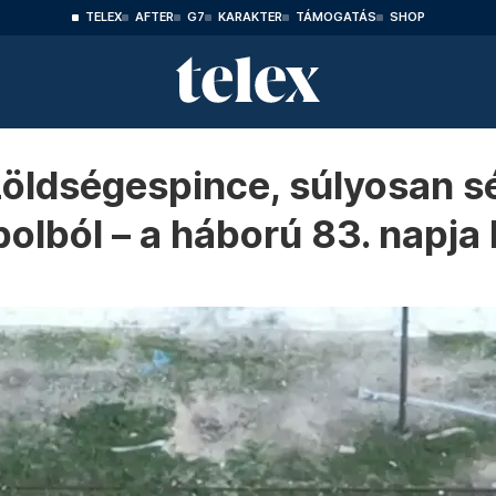
TELEX
AFTER
G7
KARAKTER
TÁMOGATÁS
SHOP
 zöldségespince, súlyosan s
olból – a háború 83. napj