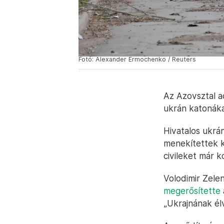
Fotó: Alexander Ermochenko / Reuters
Az Azovsztal a
ukrán katonákat
Hivatalos ukrá
menekítettek k
civileket már k
Volodimir Zele
megerősítette
„Ukrajnának él