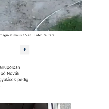
 magukat május 17-én – Fotó: Reuters
ariupolban
lépő Novák
rgyalások pedig
a
.