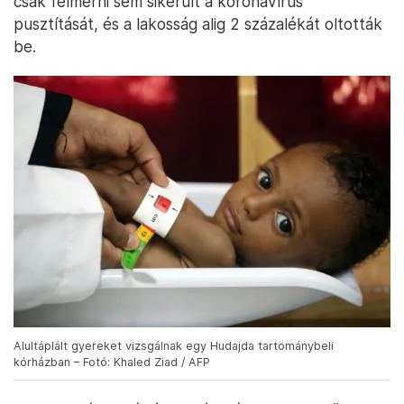
csak felmérni sem sikerült a koronavírus
pusztítását, és a lakosság alig 2 százalékát oltották
be.
Alultáplált gyereket vizsgálnak egy Hudajda tartománybeli
kórházban – Fotó: Khaled Ziad / AFP