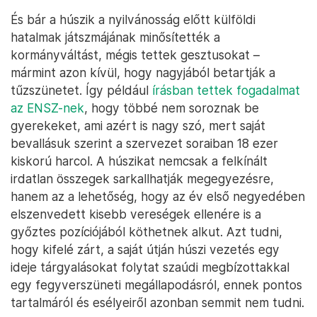
mandátuma 2003 óta tart, ugyanis azóta nem
tartottak választásokat. A ceremóniáról csak utólag
értesítették a sajtót, a titkolózást az indokolta,
hogy amikor legutóbb, 2020-ban, kormányzati
tisztségviselők érkeztek Ádenbe, akkor
a húszik
ballisztikus rakétái fogadták őket a repülőtéren
, és
nem akartak megkockáztatni hasonló incidenst.
Jemen elképesztő politikai válságát tökéletesen
illusztrálja, hogy a közvélemény és a régióval
foglalkozó szakértők már azt is nagy eredménynek
könyvelik el, hogy a kormány hazatért.
És bár a húszik a nyilvánosság előtt külföldi
hatalmak játszmájának minősítették a
kormányváltást, mégis tettek gesztusokat –
mármint azon kívül, hogy nagyjából betartják a
tűzszünetet. Így például
írásban tettek fogadalmat
az ENSZ-nek
, hogy többé nem soroznak be