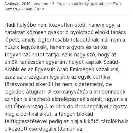
Mohamed bin Zájed al-Nahján sejk, Abu-Dzabi trónörököse, Abed
Rabbó Manszúr Hádi és a szaúdi koronaherceg, Mohamed bin
Szalmán, 2019. november 5-én, a szaúdi királyi palotában – Fotó:
Hamad Al-Kaabi / AFP
Hádi helyébe nem közvetlen utód, hanem egy, a
hatalmat közösen gyakorló nyolctagú elnöki tanács
lépett, amely legfontosabb feladatának már nem a
húszik legyőzését, hanem a gyors és tartós