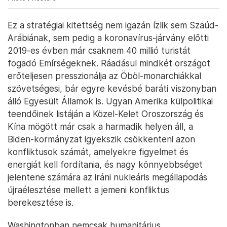
Esteban Ocon a Szaúd-arábiai Nagydíj első szabadedzésén,
háttérben az olajtározó füstje – Fotó: Hamad I Mohammed / File
Photo / Reuters
Ez a stratégiai kitettség nem igazán ízlik sem Szaúd-
Arábiának, sem pedig a koronavírus-járvány előtti
2019-es évben már csaknem 40 millió turistát
fogadó Emírségeknek. Ráadásul mindkét országot
erőteljesen presszionálja az Öböl-monarchiákkal