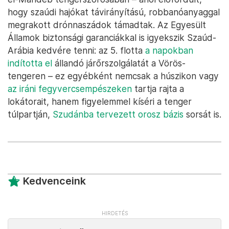
igyekszik kikúrálni európai szövetségeseit az orosz
energiahordozó-függőségből
, és csökkenteni az
amerikai fogyasztókat (= választókat) irritáló magas
világpiaci árakat. És amennyiben – bár ez egyáltalán
nem biztos – Szaúd-Arábia és az Emírségek
hajlandó feltornázni a kitermelést, akkor az
Egyesült Államok cserébe kész az eddigieknél is
erősebb garanciákat kínálni a Vörös-tenger partján,
a jemeni határ közelében található, rendszeresen
rakétázott szaúdi olajlétesítmények számára, illetve
a Vörös-tengert az Indiai-óceánnal összekötő Báb
el-Mandeb tengerszorosában – ahol előfordult,
hogy szaúdi hajókat távirányítású, robbanóanyaggal
megrakott drónnaszádok támadtak. Az Egyesült
Államok biztonsági garanciákkal is igyekszik Szaúd-
Arábia kedvére tenni: az 5. flotta
a napokban
indította el
állandó járőrszolgálatát a Vörös-
tengeren – ez egyébként nemcsak a húszikon vagy