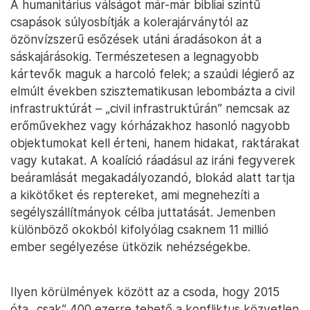
A humanitárius válságot már-már bibliai szintű
csapások súlyosbítják a kolerajárványtól az
özönvízszerű esőzések utáni áradásokon át a
sáskajárásokig. Természetesen a legnagyobb
kártevők maguk a harcoló felek; a szaúdi légierő az
elmúlt években szisztematikusan lebombázta a civil
infrastruktúrát – „civil infrastruktúrán” nemcsak az
erőművekhez vagy kórházakhoz hasonló nagyobb
objektumokat kell érteni, hanem hidakat, raktárakat
vagy kutakat. A koalíció ráadásul az iráni fegyverek
beáramlását megakadályozandó, blokád alatt tartja
a kikötőket és reptereket, ami megnehezíti a
segélyszállítmányok célba juttatását. Jemenben
különböző okokból kifolyólag csaknem 11 millió
ember segélyezése ütközik nehézségekbe.
Ilyen körülmények között az a csoda, hogy 2015
óta „csak” 400 ezerre tehető a konfliktus közvetlen