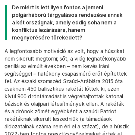
gyerekeket, ami azért is nagy szó, mert saját
bevallásuk szerint a szervezet soraiban 18 ezer
kiskorú harcol. A húszikat nemcsak a felkínált
irdatlan összegek sarkallhatják megegyezésre,
hanem az a lehetőség, hogy az év első negyedében
elszenvedett kisebb vereségek ellenére is a
győztes pozíciójából köthetnek alkut. Azt tudni,
hogy kifelé zárt, a saját útján húszi vezetés egy
ideje tárgyalásokat folytat szaúdi megbízottakkal
egy fegyverszüneti megállapodásról, ennek pontos
tartalmáról és esélyeiről azonban semmit nem tudni.
De miért is lett ilyen fontos a jemeni
polgárháború tárgyalásos rendezése annak
a két országnak, amely eddig soha nem a
konfliktus lezárására, hanem
megnyerésére törekedett?
A legfontosabb motiváció az volt, hogy a húszikat