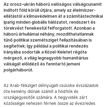
Az orosz–ukrán háború valóságos válságcunamit
indított föld körüli útjára, amely az élelmiszer-
ellátástól a klímavédelmen át a számítástechnikai
iparig minden globális hálózatot, rendszert és
törekvést fenekestül felforgatott. Azonban a
háború árhullámai néhány, mozdíthatatlannak
tűnő politikai szemétsziget fellazításában is
segítettek; így például a politikai rendezés
irányába sodorták a Közel-Keletet régóta
mérgező, a világ legnagyobb humanitárius
válságát előidéző és fenntartó jemeni
polgárháborút.
Az Arab-félsziget délnyugati csücske évszázadok
óta kemény diónak számít a hódítók és
országegyesítők számára. A hegyvidék zárt
közösségei nehezen férnek össze az évezredes