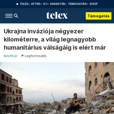
TELEX
AFTER
G7
KARAKTER
TÁMOGATÁS
SHOP
Támogatás
Ukrajna inváziója négyezer
kilométerre, a világ legnagyobb
humanitárius válságáig is elért már
Legfontosabb
KÜLFÖLD