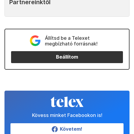
az iráni fegyvercsempészeken
tartja rajta a
lokátorait, hanem figyelemmel kíséri a tenger
túlpartján,
Szudánba tervezett orosz bázis
sorsát is.
Kedvenceink
Partnereinktől
Állítsd be a Telexet
megbízható forrásnak!