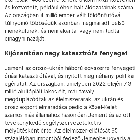
és közvetett, például éhen halt áldozatainak száma.
Az országban 4 millió ember vált földönfutóvá,
túlnyomó többségük azonban megmaradt belső
menekültnek, és nem akarta, vagy nem tudta
elhagyni hazáját.
Kijózanítóan nagy katasztrófa fenyeget
Jement az orosz–ukrán háború egyszerre fenyegeti
óriási katasztrófával, és nyitott meg néhány politikai
egérutat. Az országban, amelyben 2022 elején 7,3
millió alultáplált lakos élt, már tavaly
megduplázódtak az élelmiszerárak, az ukrán és
orosz export elmaradása pedig a Közel-Kelet
számos más államához hasonlóan Jement és az ott
tevékenykedő segélyszervezeteket is
mélyütésként érte. Az élelmiszer-ellátását 95
százalékban importból fedező Jemenbe ugyanis a