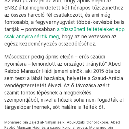
Az első pozitív jel az volt, hogy április elején az
ENSZ által meghirdetett két hónapos tűzszünethez
az összes harcoló fél csatlakozott, és ami még
fontosabb, a fegyvernyugvást többé-kevésbé be is
tartják – pontosabban
a tűzszüneti feltételeket épp
csak annyira sértik meg
, hogy az ne vezessen az
egész kezdeményezés összedőléséhez.
Másodszor pedig április elején – erős szaúdi
nyomásra – lemondott az országot „irányító” Abed
Rabbó Manszúr Hádi jemeni elnök, aki 2015 óta be
sem teszi a lábát hazájába, helyette a Szaúd-Arábia
vendégszeretetét élvezi. Az ő távozása azért
számít fontos lépésnek a megbékélés
szempontjából, mivel a húszik soha nem fogadták el
tárgyalópartnernek, sőt halálra is ítélték őt.