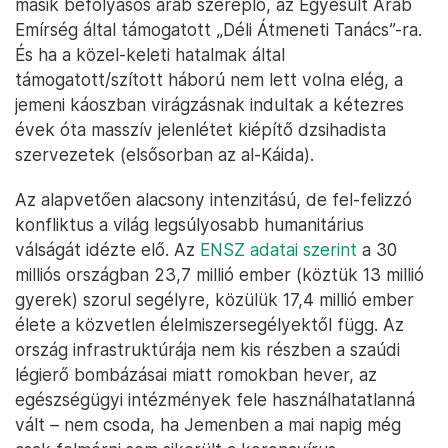
másik befolyásos arab szereplő, az Egyesült Arab
Emírség által támogatott „Déli Átmeneti Tanács”-ra.
És ha a közel-keleti hatalmak által
támogatott/szított háború nem lett volna elég, a
jemeni káoszban virágzásnak indultak a kétezres
évek óta masszív jelenlétet kiépítő dzsihadista
szervezetek (elsősorban az al-Káida).
Az alapvetően alacsony intenzitású, de fel-felizzó
konfliktus a világ legsúlyosabb humanitárius
válságát idézte elő. Az
ENSZ adatai szerint
a 30
milliós országban 23,7 millió ember (köztük 13 millió
gyerek) szorul segélyre, közülük 17,4 millió ember
élete a közvetlen élelmiszersegélyektől függ. Az
ország infrastruktúrája nem kis részben a szaúdi
légierő bombázásai miatt romokban hever, az
egészségügyi intézmények fele használhatatlanná
vált – nem csoda, ha Jemenben a mai napig még