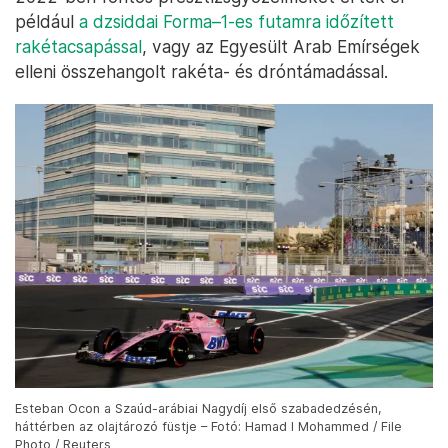
nem sikerült megtörni; sőt, a világ leghatékonyabb
gerillái az elmúlt években – nem kevés iráni
segítséggel – hatékony csapásmérő erőt építettek
fel. Az északi szomszéd Szaúd-Arábiára 2015 óta
csaknem 450 ballisztikus rakétát lőttek ki, ezen
kívül 900 dróntámadást is végrehajtottak katonai
bázisok és olajipari létesítmények ellen. A rakéták
és a drónok zömét egyébként a szaúdi Patriot
rakétáknak sikerült leszedniük (a támadások
áldozatainak száma nem éri el a százat), de a húszik
2022-ben fontos presztízsgyőzelmeket értek el
például
a dzsiddai Forma–1-es futamra időzített
rakétacsapással
, vagy az Egyesült Arab Emírségek
elleni összehangolt rakéta- és dróntámadással.