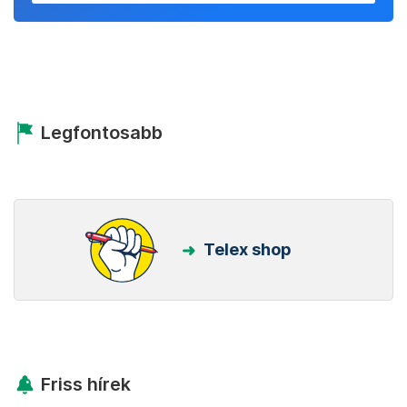
Beállítom
Kövess minket Facebookon is!
Követem!
Legfontosabb