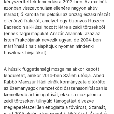
kényszerítettek lemondásra 2012-ben. Az exelnök
azonban visszavonulása ellenére nagyon aktív
maradt; ő karolta fel például az ország északi részét
ellenőrző frakciót, amelyet egy bizonyos Huszein
Badreddin al-Húszi hozott létre a zaidi törzsekből
(ennek tagjai magukat Anszár Allahnak, azaz az
Isten Frakciójának nevezik ugyan, de 2004-ben
mártírhalált halt alapítójuk nyomán mindenki
húsziknak hívja őket).
A húszik függetlenségi mozgalma akkor kapott
lendületet, amikor 2014-ben Száleh utódja, Abed
Rabbó Manszúr Hádi elnök kormányzata eltörölte
az üzemanyagok nemzetközi összehasonlításban is
kiemelkedő ártámogatását; ekkor a mozgalom a
zaidi törzseken túlnyúló támogatást élvezve
meglepetésszerűen elfoglalta a fővárost, Szanaát,
majd 2015 elején a legnagyobb kikötőket, Ádent és