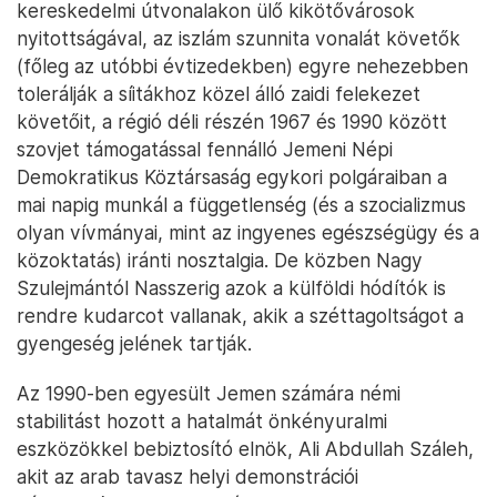
kereskedelmi útvonalakon ülő kikötővárosok
nyitottságával, az iszlám szunnita vonalát követők
(főleg az utóbbi évtizedekben) egyre nehezebben
tolerálják a síitákhoz közel álló zaidi felekezet
követőit, a régió déli részén 1967 és 1990 között
szovjet támogatással fennálló Jemeni Népi
Demokratikus Köztársaság egykori polgáraiban a
mai napig munkál a függetlenség (és a szocializmus
olyan vívmányai, mint az ingyenes egészségügy és a
közoktatás) iránti nosztalgia. De közben Nagy
Szulejmántól Nasszerig azok a külföldi hódítók is
rendre kudarcot vallanak, akik a széttagoltságot a
gyengeség jelének tartják.
Az 1990-ben egyesült Jemen számára némi
stabilitást hozott a hatalmát önkényuralmi
eszközökkel bebiztosító elnök, Ali Abdullah Száleh,
akit az arab tavasz helyi demonstrációi