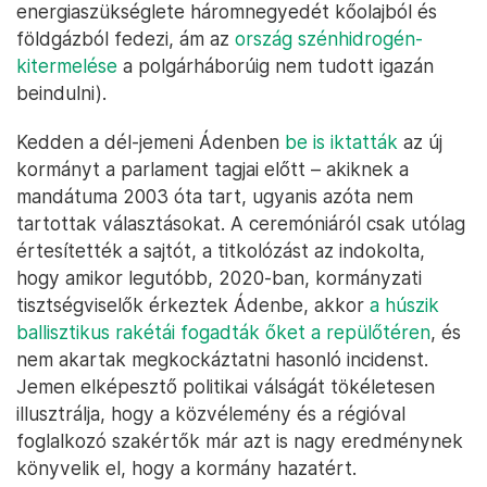
fegyverszünetet tartja. Az is nagy szó, hogy az
elnöki tanácsban egyaránt helyet kaptak Szaúd-
Arábia és az Egyesült Arab Emírségek vazallusai,
azaz az országban legalább az egyik politikai
törésvonalat sikerült ha nem is betemetni, de
legalább átugrani. A kormányváltás a mindennapok
szintjén is érezhető előrelépésnek számít, ugyanis a
két Öböl-ország 3 milliárd dolláros segéllyel olajozta
meg a politikai alkut, a tengeri blokád
felfüggesztésével pedig az olaj a kikötői tárolókba is
elkezdett csordogálni (Jemen az
energiaszükséglete háromnegyedét kőolajból és
földgázból fedezi, ám az
ország szénhidrogén-
kitermelése
a polgárháborúig nem tudott igazán
beindulni).
Kedden a dél-jemeni Ádenben
be is iktatták
az új
kormányt a parlament tagjai előtt – akiknek a