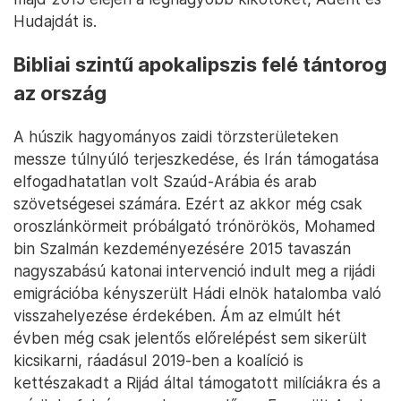
Hudajdát is.
Bibliai szintű apokalipszis felé tántorog
az ország
A húszik hagyományos zaidi törzsterületeken
messze túlnyúló terjeszkedése, és Irán támogatása
elfogadhatatlan volt Szaúd-Arábia és arab
szövetségesei számára. Ezért az akkor még csak
oroszlánkörmeit próbálgató trónörökös, Mohamed
bin Szalmán kezdeményezésére 2015 tavaszán
nagyszabású katonai intervenció indult meg a rijádi
emigrációba kényszerült Hádi elnök hatalomba való
visszahelyezése érdekében. Ám az elmúlt hét
évben még csak jelentős előrelépést sem sikerült
kicsikarni, ráadásul 2019-ben a koalíció is
kettészakadt a Rijád által támogatott milíciákra és a