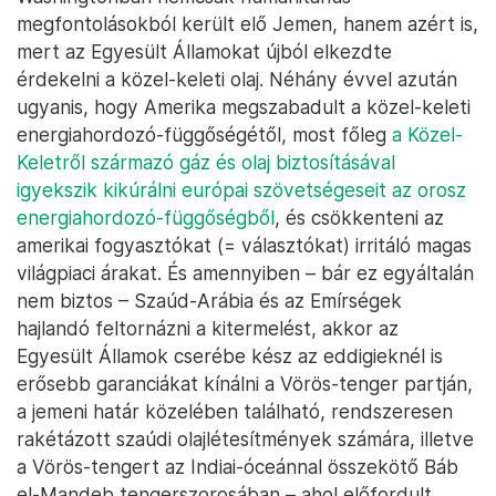
szövetségesi, bár egyre kevésbé baráti viszonyban
álló Egyesült Államok is. Ugyan Amerika külpolitikai
teendőinek listáján a Közel-Kelet Oroszország és
Kína mögött már csak a harmadik helyen áll, a
Biden-kormányzat igyekszik csökkenteni azon
konfliktusok számát, amelyekre figyelmet és
energiát kell fordítania, és nagy könnyebbséget
jelentene számára az iráni nukleáris megállapodás
újraélesztése mellett a jemeni konfliktus
berekesztése is.
Washingtonban nemcsak humanitárius
megfontolásokból került elő Jemen, hanem azért is,
mert az Egyesült Államokat újból elkezdte
érdekelni a közel-keleti olaj. Néhány évvel azután
ugyanis, hogy Amerika megszabadult a közel-keleti
energiahordozó-függőségétől, most főleg
a Közel-
Keletről származó gáz és olaj biztosításával